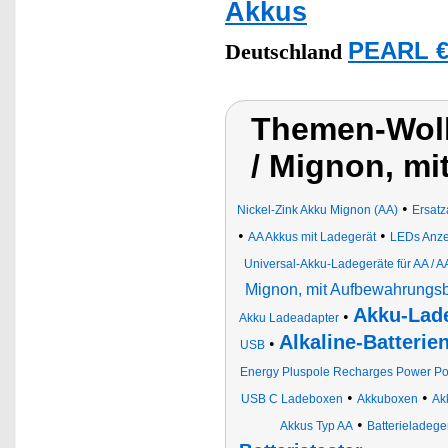
Akkus
PEARL €
Deutschland
Themen-Wolk
/ Mignon, m
•
Nickel-Zink Akku Mignon (AA)
Ersatz
•
•
AA Akkus mit Ladegerät
LEDs Anze
Universal-Akku-Ladegeräte für AA /
Mignon, mit Aufbewahrungs
Akku-Lad
•
Akku Ladeadapter
Alkaline-Batterie
•
USB
Energy Pluspole Recharges Power Po
•
•
USB C Ladeboxen
Akkuboxen
Ak
•
Akkus Typ AA
Batterieladege