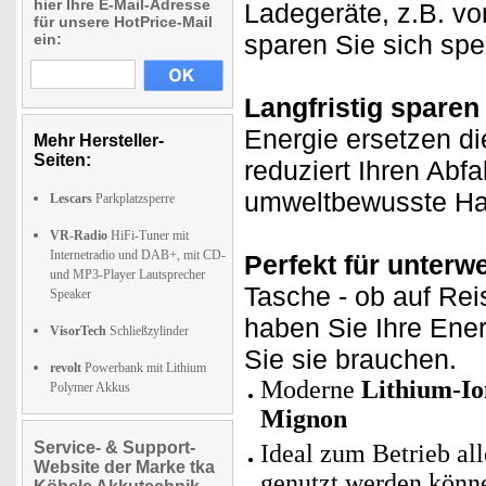
hier Ihre E-Mail-Adresse
Ladegeräte, z.B. v
für unsere HotPrice-Mail
sparen Sie sich spez
ein:
Langfristig spare
Energie ersetzen d
Mehr Hersteller-
Seiten:
reduziert Ihren Abfal
umweltbewusste Ha
Lescars
Parkplatzsperre
VR-Radio
HiFi-Tuner mit
Internetradio und DAB+, mit CD-
Perfekt für unterw
und MP3-Player Lautsprecher
Tasche - ob auf Rei
Speaker
haben Sie Ihre Ene
VisorTech
Schließzylinder
Sie sie brauchen.
revolt
Powerbank mit Lithium
Moderne
Lithium-Io
Polymer Akkus
Mignon
Service- & Support-
Ideal zum Betrieb all
Website der Marke tka
genutzt werden könn