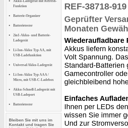
Akku-Ladegerät mit Refresh-
REF-38718-91
Funktion
Batterie-Organizer
Geprüfter Versa
Batterietester
Monaten Gewähr
2in1-Akku- und Batterie-
Wiederaufladbare P
Ladegerät
Akkus liefern konst
Li-Ion-Akku Typ AA, mit
Volt Spannung. Das i
USB-Ladefunktion
Standard-Batterien
Universal Akku-Ladegerät
Gamecontroller oder
Li-Ion-Akku Typ AAA /
Micro, mit USB-C-Ladebox
gleichbleibend hohe
Akku-Schnell-Ladegerät mit
USB-Ladeport
Einfaches Auflade
Batterietester
Ihnen per LEDs den
wissen Sie immer ge
Bleiben Sie mit uns im
Und zur Stromverso
Kontakt und tragen Sie