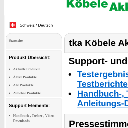
Schweiz / Deutsch
tka Köbele A
Startseite
Produkt-Übersicht:
Support- und
Aktuelle Produkte
Testergebni
Ältere Produkte
Testbericht
Alle Produkte
Handbuch-, T
Zubehör Produkte
Anleitungs-
Support-Elemente:
Handbuch-, Treiber-, Video-
Pressestimme
Downloads