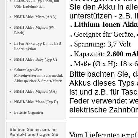
Li-Ion-Akku Typ 18650, mit
Sie den Akku in all
USB-Ladefunktion
unterstützen - z.B.
NiMH-Akku Micro (AAA)
Lithium-Ionen-Akk
NiMH-Akku Mignon (9V-
Geeignet für Geräte,
Block)
Spannung: 3,7 Volt
Li-Ion-Akku Typ D, mit USB-
Ladefunktion
Kapazität:
2.600 mA
NiMH-Akku Baby (Typ C)
Maße (Ø x H): 18 x
Solaranlagen-Set:
Bitte bachten Sie, 
Mikroinverter mit Solarmodul,
Akkus dieses Typs 
Akkuspeicher & Smart-Meter
ist und z.B. für Ta
NiMH-Akku Mignon (AA)
Feder verwendet wer
NiMH-Akku Mono (Typ D)
elektrische Zahnbür
Batterie-Organizer
Bleiben Sie mit uns im
Vom Lieferanten emp
Kontakt und tragen Sie