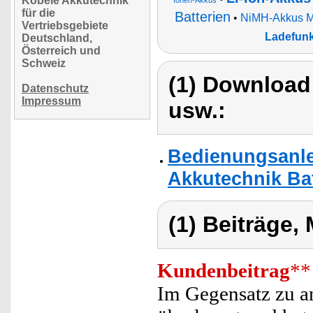
Köbele Akkutechnik
Ionen-Akkus
für die
Batterien
•
NiMH-Akkus Mi
Vertriebsgebiete
Ladefunk
Deutschland,
Österreich und
Schweiz
(1) Download
Datenschutz
Impressum
usw.:
Bedienungsanle
Akkutechnik Bat
(1) Beiträge,
Kundenbeitrag
**
Im Gegensatz zu an