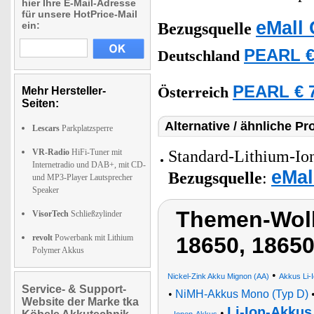
hier Ihre E-Mail-Adresse
für unsere HotPrice-Mail
eMall 
ein:
Bezugsquelle
PEARL €
Deutschland
PEARL € 7
Österreich
Mehr Hersteller-
Seiten:
Alternative / ähnliche Pr
Lescars
Parkplatzsperre
VR-Radio
HiFi-Tuner mit
Standard-Lithium-Io
Internetradio und DAB+, mit CD-
eMal
Bezugsquelle
:
und MP3-Player Lautsprecher
Speaker
Themen-Wolk
VisorTech
Schließzylinder
revolt
Powerbank mit Lithium
18650, 1865
Polymer Akkus
•
Nickel-Zink Akku Mignon (AA)
Akkus Li-
Service- & Support-
•
NiMH-Akkus Mono (Typ D)
Website der Marke tka
Li-Ion-Akkus
•