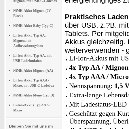
energiehungriges Z
Mignon, mit USB-C-Ladebox
NiMH-Akku Mignon (9V-
Praktisches Laden
Block)
über USB, z.?B. mi
NiMH-Akku Baby (Typ C)
Tablets. Per mitgel
Li-Ion-Akku Typ AA /
Akkus gleichzeitig.
Mignon, mit
Aufbewahrungsbox
weiterverwenden - 
Li-Ion-Akku Typ AA, mit
Li-Ion-Akkus mit USB
USB-Ladefunktion
4x Typ AA / Mignon
NiMH-Akku Mignon (AA)
4x Typ AAA / Micr
Li-Ion-Akku Typ AAA /
Nennspannung:
1,5 V
Micro, mit USB-C-Ladebox
Extra-lange Lebensd
NiMH-Akku Mono (Typ D)
Mit Ladestatus-LED
Li-Ion-Akkus Typ AAA /
Micro
Geschützt gegen Kurz
Überspannung, Überl
Bleiben Sie mit uns im