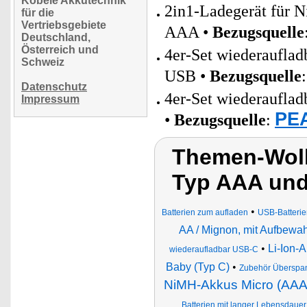
Köbele Akkutechnik
2in1-Ladegerät für 
für die
Vertriebsgebiete
AAA •
Bezugsquelle
Deutschland,
Österreich und
4er-Set wiederaufla
Schweiz
USB •
Bezugsquelle
Datenschutz
4er-Set wiederaufla
Impressum
PEA
•
Bezugsquelle
:
Themen-Wolk
Typ AAA und
•
Batterien zum aufladen
USB-Batteri
AA / Mignon, mit Aufbewa
•
Li-Ion-
wiederaufladbar USB-C
Baby (Typ C)
•
Zubehör Überspa
NiMH-Akkus Micro (AAA
Batterien mit langer Lebensdauer