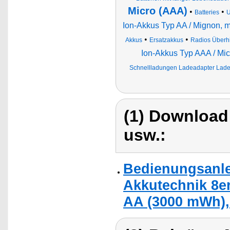
Micro (AAA)
•
•
Batteries
U
Ion-Akkus Typ AA / Mignon, 
•
•
Akkus
Ersatzakkus
Radios Überhi
Ion-Akkus Typ AAA / Mic
Schnellladungen Ladeadapter Ladeg
(1) Download
usw.:
Bedienungsanle
Akkutechnik 8er
AA (3000 mWh),