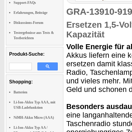
Support-FAQs
GRA-13910-9
Erfahrungen, Beiträge
Ersetzen 1,5-Vol
Diskussions-Forum
Kapazität
Testergebnisse aus Tests &
Testberichten
Volle Energie für a
Akkus liefern eine 
Produkt-Suche:
ersetzen damit klass
Radio, Taschenlamp
und vieles mehr. Mi
Shopping:
Geld und schonen d
Batterien
Li-Ion-Akku Typ AAA, mit
Besonders ausdau
USB-Ladefunktion
eine langanhaltende
NiMH-Akku Micro (AAA)
Taschenradio stunde
Li-Ion-Akku Typ AA /