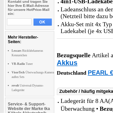
4in1-USB-Ladekabe
Kontakt und tragen Sie
hier Ihre E-Mail-Adresse
Ladeanschluss an de
für unsere HotPrice-Mail
ein:
(Netzteil bitte dazu b
Akku-Set mit 4x Typ
Ladekabel (je 4x US
Mehr Hersteller-
Seiten:
Lescars
Rückfahrkameras
Bezugsquelle
Artikel a
Kennzeichen
Akkus
VR-Radio
Tuner
PEARL €
Deutschland
VisorTech
Überwachungs-Kamera
außen Sets
revolt
Universal-Dynamo-
Ladegeräte
Zubehör / häufig mitgeka
Ladegerät für 8 AA(
Service- & Support-
Überwachung •
Bezu
Website der Marke tka