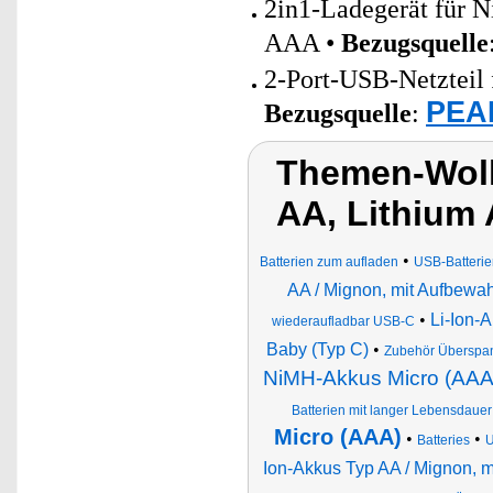
2in1-Ladegerät für 
AAA •
Bezugsquelle
2-Port-USB-Netzteil 
PEAR
Bezugsquelle
:
Themen-Wolk
AA, Lithium
•
Batterien zum aufladen
USB-Batteri
AA / Mignon, mit Aufbewa
•
Li-Ion-
wiederaufladbar USB-C
Baby (Typ C)
•
Zubehör Überspa
NiMH-Akkus Micro (AAA
Batterien mit langer Lebensdauer
Micro (AAA)
•
•
Batteries
U
Ion-Akkus Typ AA / Mignon, 