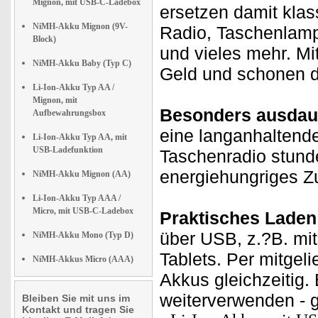
Mignon, mit USB-C-Ladebox
ersetzen damit klass
NiMH-Akku Mignon (9V-
Radio, Taschenlamp
Block)
und vieles mehr. Mi
NiMH-Akku Baby (Typ C)
Geld und schonen d
Li-Ion-Akku Typ AA /
Mignon, mit
Besonders ausdau
Aufbewahrungsbox
eine langanhaltende
Li-Ion-Akku Typ AA, mit
USB-Ladefunktion
Taschenradio stunde
energiehungriges Z
NiMH-Akku Mignon (AA)
Li-Ion-Akku Typ AAA /
Micro, mit USB-C-Ladebox
Praktisches Laden
über USB, z.?B. mi
NiMH-Akku Mono (Typ D)
Tablets. Per mitgel
NiMH-Akkus Micro (AAA)
Akkus gleichzeitig.
weiterverwenden - 
Bleiben Sie mit uns im
Kontakt und tragen Sie