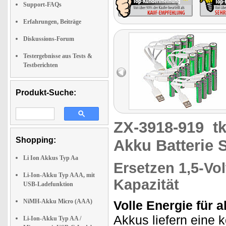
Support-FAQs
Erfahrungen, Beiträge
Diskussions-Forum
Testergebnisse aus Tests &
Testberichten
Produkt-Suche:
ZX-3918-919
t
Shopping:
Akku Batterie 
Li Ion Akkus Typ Aa
Ersetzen 1,5-Vol
Li-Ion-Akku Typ AAA, mit
Kapazität
USB-Ladefunktion
NiMH-Akku Micro (AAA)
Volle Energie für a
Akkus liefern eine 
Li-Ion-Akku Typ AA /