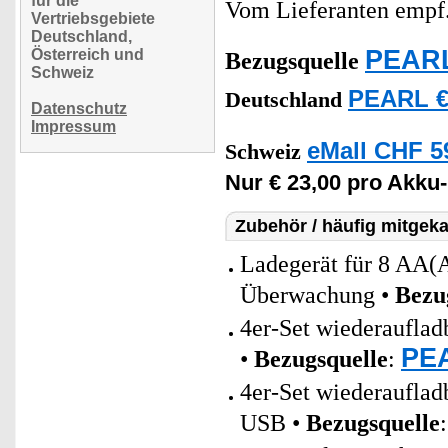
für die
Vom Lieferanten emp
Vertriebsgebiete
Deutschland,
PEARL
Österreich und
Bezugsquelle
Schweiz
PEARL €
Deutschland
Datenschutz
Impressum
eMall CHF 5
Schweiz
Nur € 23,00 pro Akku
Zubehör / häufig mitgeka
Ladegerät für 8 AA(
Überwachung •
Bezu
4er-Set wiederaufla
PEA
•
Bezugsquelle
:
4er-Set wiederaufla
USB •
Bezugsquelle