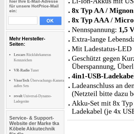
Li-Ion-Akkus mit USB
hier Ihre E-Mail-Adresse
für unsere HotPrice-Mail
8x Typ AA / Mignon
ein:
8x Typ AAA / Micr
Nennspannung:
1,5 V
Extra-lange Lebensd
Mehr Hersteller-
Seiten:
Mit Ladestatus-LED
Lescars
Rückfahrkameras
Geschützt gegen Kurz
Kennzeichen
Überspannung, Überl
VR-Radio
Tuner
4in1-USB-Ladekabe
VisorTech
Überwachungs-Kamera
Ladeanschluss an de
außen Sets
(Netzteil bitte dazu b
revolt
Universal-Dynamo-
Ladegeräte
Akku-Set mit 8x Typ
Ladekabel (je 4x US
Service- & Support-
Website der Marke tka
Köbele Akkutechnik