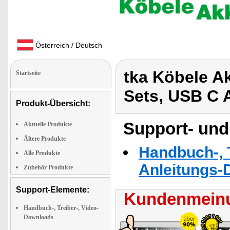
Österreich / Deutsch
tka Köbele A
Startseite
Sets, USB C 
Produkt-Übersicht:
Support- und
Aktuelle Produkte
Ältere Produkte
Handbuch-, T
Alle Produkte
Anleitungs-
Zubehör Produkte
Support-Elemente:
Kundenmeinu
Handbuch-, Treiber-, Video-
Downloads