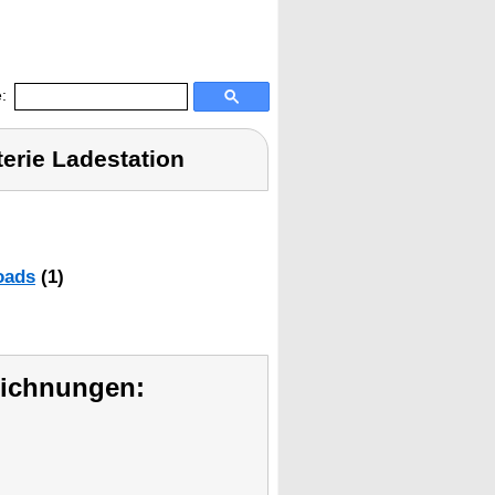
:
erie Ladestation
oads
(1)
eichnungen: