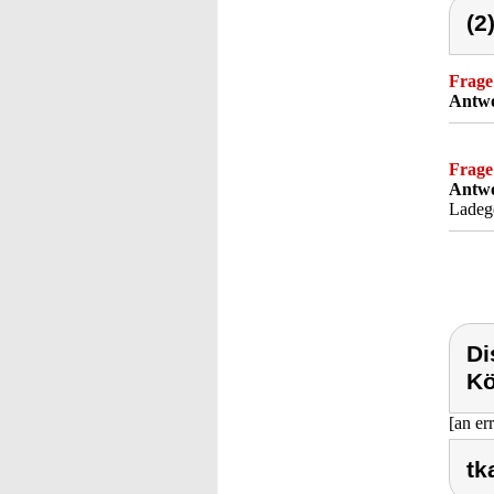
(2
Frage
Antwo
Frage
Antwo
Ladeg
Di
Kö
[an er
tk