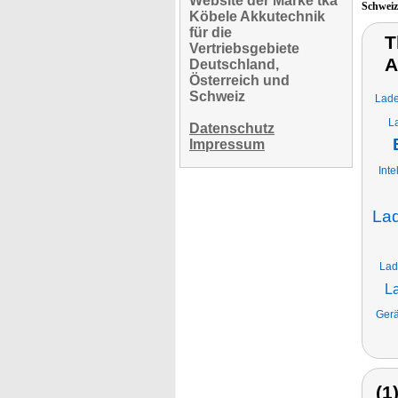
Website der Marke tka
Schwei
Köbele Akkutechnik
für die
T
Vertriebsgebiete
A
Deutschland,
Österreich und
Schweiz
Lade
L
Datenschutz
Impressum
Inte
Lad
Lad
L
Gerä
(1