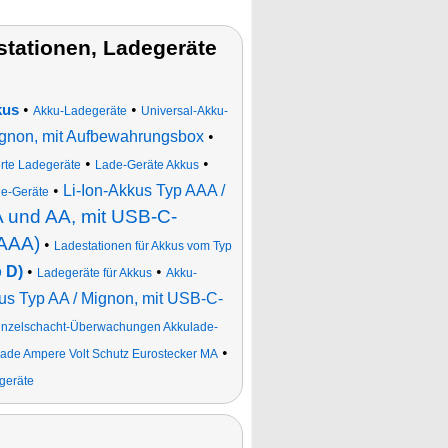
tationen, Ladegeräte
•
•
kus
Akku-Ladegeräte
Universal-Akku-
ignon, mit Aufbewahrungsbox
•
•
•
rte Ladegeräte
Lade-Geräte Akkus
•
Li-Ion-Akkus Typ AAA /
de-Geräte
A und AA, mit USB-C-
(AAA)
•
Ladestationen für Akkus vom Typ
 D)
•
•
Ladegeräte für Akkus
Akku-
kus Typ AA / Mignon, mit USB-C-
Einzelschacht-Überwachungen Akkulade-
•
tlade Ampere Volt Schutz Eurostecker MA
egeräte