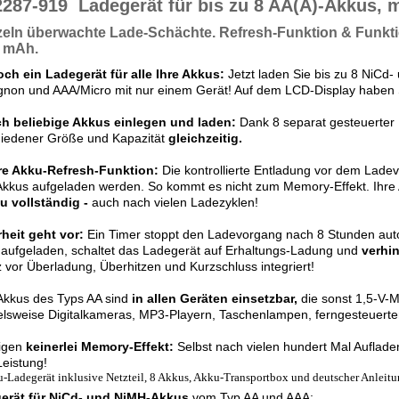
2287-919
Ladegerät für bis zu 8 AA(A)-Akkus,
nzeln überwachte Lade-Schächte
. Refresh-Funktion & Funkt
0 mAh
.
ch ein Ladegerät für alle Ihre Akkus:
Jetzt laden Sie bis zu 8 NiCd
non und AAA/Micro mit nur einem Gerät! Auf dem LCD-Display haben Si
ch beliebige Akkus einlegen und laden:
Dank 8 separat gesteuerter
hiedener Größe und Kapazität
gleichzeitig.
re Akku-Refresh-Funktion:
Die kontrollierte Entladung vor dem Ladevo
Akkus aufgeladen werden. So kommt es nicht zum Memory-Effekt. Ihre
u vollständig -
auch nach vielen Ladezyklen!
heit geht vor:
Ein Timer stoppt den Ladevorgang nach 8 Stunden auto
aufgeladen, schaltet das Ladegerät auf Erhaltungs-Ladung und
verhin
 vor Überladung, Überhitzen und Kurzschluss integriert!
Akkus des Typs AA sind
in allen Geräten einsetzbar,
die sonst 1,5-V-M
elsweise Digitalkameras, MP3-Playern, Taschenlampen, ferngesteuerte
eigen
keinerlei Memory-Effekt:
Selbst nach vielen hundert Mal Aufladen
eistung!
-Ladegerät inklusive Netzteil, 8 Akkus, Akku-Transportbox und deutscher Anleit
erät für NiCd- und NiMH-Akkus
vom Typ AA und AAA: