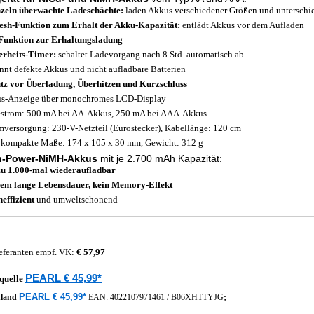
nzeln überwachte Ladeschächte:
laden Akkus verschiedener Größen und unterschie
esh-Funktion zum Erhalt der Akku-Kapazität:
entlädt Akkus vor dem Aufladen
Funktion zur Erhaltungsladung
erheits-Timer:
schaltet Ladevorgang nach 8 Std. automatisch ab
nnt defekte Akkus und nicht aufladbare Batterien
tz vor Überladung, Überhitzen und Kurzschluss
us-Anzeige über monochromes LCD-Display
strom: 500 mA bei AA-Akkus, 250 mA bei AAA-Akkus
mversorgung: 230-V-Netzteil (Eurostecker), Kabellänge: 120 cm
 kompakte Maße: 174 x 105 x 30 mm, Gewicht: 312 g
h-Power-NiMH-Akkus
mit je 2.700 mAh Kapazität:
zu 1.000-mal wiederaufladbar
em lange Lebensdauer, kein Memory-Effekt
effizient
und umweltschonend
eferanten empf. VK:
€ 57,97
PEARL € 45,99*
quelle
PEARL € 45,99*
hland
EAN:
4022107971461
/
B06XHTTYJG
;