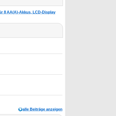
ür 8 AA(A)-Akkus, LCD-Display
alle Beiträge anzeigen