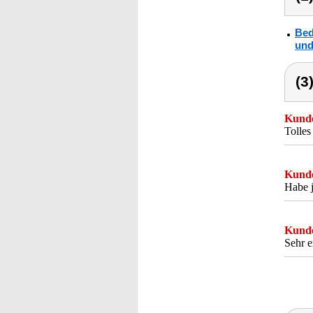
Bed
und
(3
Kunde
Tolles
Kunde
Habe j
Kunde
Sehr e