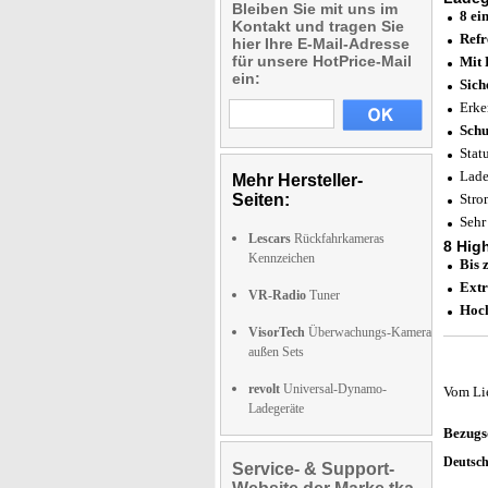
Bleiben Sie mit uns im
8 ei
Kontakt und tragen Sie
Refr
hier Ihre E-Mail-Adresse
für unsere HotPrice-Mail
Mit 
ein:
Sich
Erke
Schu
Stat
Lade
Mehr Hersteller-
Seiten:
Stro
Sehr
Lescars
Rückfahrkameras
8 Hig
Kennzeichen
Bis 
Extr
VR-Radio
Tuner
Hoch
VisorTech
Überwachungs-Kamera
außen Sets
revolt
Universal-Dynamo-
Vom Li
Ladegeräte
Bezugs
Deutsc
Service- & Support-