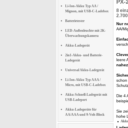
PX-
Li-Ion-Akku Typ AA /
8 ei
Mignon, mit USB-C-Ladebox
2.70
Batterietester
Nur no
AA/Mig
LED-Außenleuchte mit 2K-
Überwachungskamera
Einfa
versc
Akku-Ladegerät
Cleve
2in1-Akku- und Batterie-
leere 
Ladegerät
nahez
Universal Akku-Ladegerät
Sicher
Li-Ion-Akku Typ AAA /
schon 
Micro, mit USB-C-Ladebox
Schutz
Akku-Schnell-Ladegerät mit
Die 4 
USB-Ladeport
beispi
Akku-Ladegeräte für
Sie z
AA/AAA und 9-Volt-Block
hohe L
Akku
Ladeg