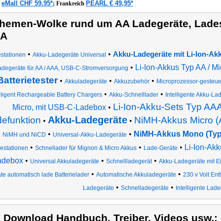
eMall CHF 59.95*
PEARL € 49,95*
z
;
Frankreich
hemen-Wolke rund um AA Ladegeräte, Lades
A
•
•
Akku-Ladegeräte mit Li-Ion-Ak
stationen
Akku-Ladegeräte Universal
•
Li-Ion-Akkus Typ AA / M
adegeräte für AA / AAA, USB-C-Stromversorgung
Batterietester
•
•
•
Akkuladegeräte
Akkuzubehör
Microprozessor-gesteue
•
•
lligent Rechargeable Battery Chargers
Akku-Schnelllader
Intelligente Akku-La
Li-Ion-Akku-Sets Typ AA
Micro, mit USB-C-Ladebox
•
Akku-Ladegeräte
efunktion
NiMH-Akkus Micro 
•
•
•
•
NiMH-Akkus Mono (Typ
NiMH und NiCD
Universal-Akku-Ladegeräte
•
•
•
Li-Ion-Ak
estationen
Schnellader für Mignon & Micro Akkus
Lade-Geräte
adebox
•
•
•
Universal Akkuladegeräte
Schnellladegerät
Akku-Ladegeräte mit 
•
•
te automatisch lade Batterielader
Automatische Akkuladegeräte
230 v Volt En
•
•
Ladegeräte
Schnelladegeräte
Intelligente Lad
) Download Handbuch, Treiber, Videos usw.: