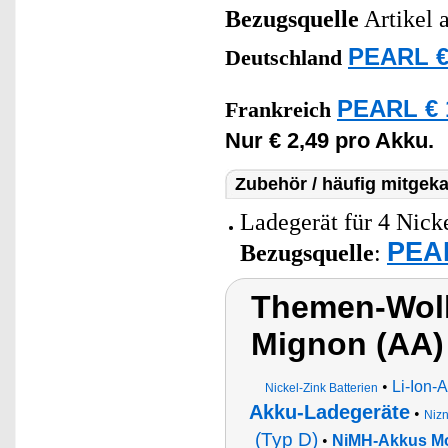
Bezugsquelle
Artikel 
PEARL €
Deutschland
PEARL € 
Frankreich
Nur € 2,49 pro Akku.
Zubehör / häufig mitgeka
Ladegerät für 4 Nic
PEAR
Bezugsquelle
:
Themen-Wolk
Mignon (AA)
•
Li-Ion-
Nickel-Zink Batterien
Akku-Ladegeräte
•
Niz
(Typ D)
•
NiMH-Akkus Mo