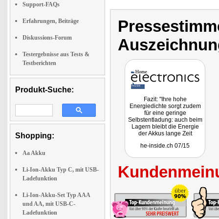
Support-FAQs
Pressestimme
Erfahrungen, Beiträge
Diskussions-Forum
Auszeichnun
Testergebnisse aus Tests &
Testberichten
Produkt-Suche:
Fazit: "Ihre hohe
Energiedichte sorgt zudem
für eine geringe
Selbstentladung: auch beim
Lagern bleibt die Energie
der Akkus lange Zeit
Shopping:
erhalten. Einmal entleert
he-inside.ch 07/15
sind sie schnell wieder
Aa Akku
aufgeladen."
Kundenmeinu
Li-Ion-Akku Typ C, mit USB-
Ladefunktion
Li-Ion-Akku-Set Typ AAA
und AA, mit USB-C-
Ladefunktion