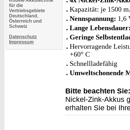
4x Nickel-Zink-Akk
Köbele Akkutechnik
für die
Kapazität: je 1500 
Vertriebsgebiete
Deutschland,
Nennspannung:
1,6 
Österreich und
Schweiz
Lange Lebensdauer
Geringe Selbstentl
Datenschutz
Impressum
Hervorragende Leistu
+60° C
Schnellladefähig
Umweltschonende Ma
Bitte beachten Sie
Nickel-Zink-Akkus g
erhalten Sie bei Ihr