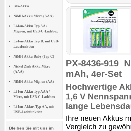
Blei-Akku
NiMH-Akku Micro (AAA)
Li-Ion-Akku Typ AA /
Mignon, mit USB-C-Ladebox
Li-Ion-Akku Typ D, mit USB-
Ladefunktion
NiMH-Akku Baby (Typ C)
PX-8436-919
N
Nickel-Zink Akku Micro
mAh, 4er-Set
(AAA)
NiMH-Akku Mignon (AA)
Hochwertige Ak
Li-Ion-Akku Typ AAA /
1,6 V
Nennspannu
Micro, mit USB-C-Ladebox
lange Lebensda
Li-Ion-Akkus Typ AA, mit
USB-Ladefunktion
Ihre neuen Akkus m
Vergleich zu gewöh
Bleiben Sie mit uns im