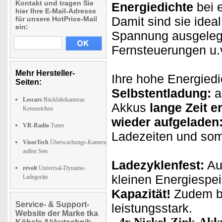
Kontakt und tragen Sie
Energiedichte
bei 
hier Ihre E-Mail-Adresse
Damit sind sie ideal
für unsere HotPrice-Mail
ein:
Spannung ausgelegt
Fernsteuerungen u.
Mehr Hersteller-
Ihre hohe Energiedi
Seiten:
Selbstentladung:
a
Lescars
Rückfahrkameras
Akkus
lange Zeit e
Kennzeichen
wieder aufgeladen
VR-Radio
Tuner
Ladezeiten und somi
VisorTech
Überwachungs-Kamera
außen Sets
Ladezyklenfest:
Au
revolt
Universal-Dynamo-
kleinen Energiespe
Ladegeräte
Kapazität!
Zudem bl
Service- & Support-
leistungsstark.
Website der Marke tka