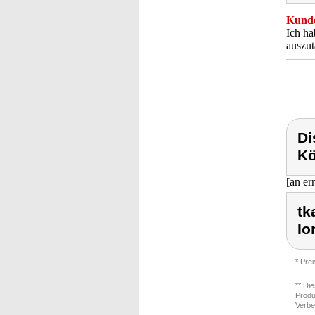
Kunde
Ich ha
auszut
Di
Kö
[an er
tk
Io
* Pre
** Di
Produ
Verbe