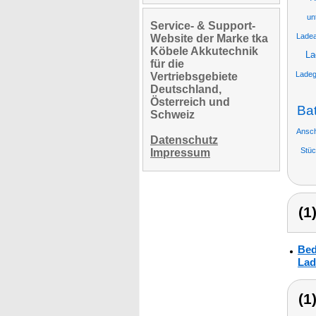
un
Service- & Support-
Ladea
Website der Marke tka
Köbele Akkutechnik
La
für die
Ladeg
Vertriebsgebiete
Deutschland,
Österreich und
Bat
Schweiz
Ansch
Datenschutz
Stü
Impressum
(1
Bed
Lad
(1