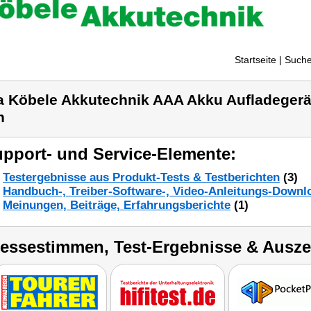
Startseite
| Suche
a Köbele Akkutechnik AAA Akku Aufladegerät
n
pport- und Service-Elemente:
Testergebnisse aus Produkt-Tests & Testberichten
(3)
Handbuch-, Treiber-Software-, Video-Anleitungs-Downl
Meinungen, Beiträge, Erfahrungsberichte
(1)
ressestimmen, Test-Ergebnisse & Ausz