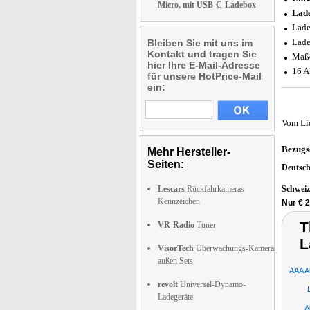
Micro, mit USB-C-Ladebox
Lade
Lade
Lade
Bleiben Sie mit uns im
Kontakt und tragen Sie
Maße
hier Ihre E-Mail-Adresse
16 A
für unsere HotPrice-Mail
ein:
Vom Li
Bezugs
Mehr Hersteller-
Seiten:
Deutsc
Lescars
Rückfahrkameras
Schwei
Kennzeichen
Nur € 2
T
VR-Radio
Tuner
L
VisorTech
Überwachungs-Kamera
außen Sets
AAA A
revolt
Universal-Dynamo-
Ladegeräte
A