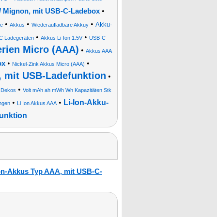
•
 / Mignon, mit USB-C-Ladebox
•
•
•
Akku-
se
Akkus
Wiederaufladbare Akkuy
•
•
C Ladegeräten
Akkus Li-Ion 1.5V
USB-C
erien Micro (AAA)
•
Akkus AAA
•
•
ox
Nickel-Zink Akkus Micro (AAA)
, mit USB-Ladefunktion
•
•
e Dekos
Volt mAh ah mWh Wh Kapazitäten Stk
•
•
Li-Ion-Akku-
ngen
Li Ion Akkus AAA
unktion
Ion-Akkus Typ AAA, mit USB-C-