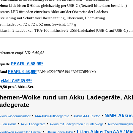
box: lädt bis zu 8 Akkus
gleichzeitig per USB-C (Netzteil bitte dazu bestellen)
status-LED für jeden einzelnen Akku auf der Oberseite der Ladebox
steuerung mit Schutz vor Überspannung, Überstrom, Überhitzung
 in Ladebox: 72 x 72 x 52 mm, Gewicht: 177 g
kkus in 2 Ladeboxen TKA-100 inklusive 2 USB-Ladekabel (USB-C auf USB-C) und
eferanten empf. VK:
€ 69,98
PEARL € 58,99*
quelle
PEARL € 58,99*
hland
EAN:
4022107895194
/
B0FZC6PN4M
;
eMall CHF 69.95*
z
9,50 pro 8 Akku-Set.
hemen-Wolke rund um Akku Ladegeräte, Akk
adegeräte
•
•
•
NiMH-Akkus 
kkus wiederaufladbar
AAA Akku Aufladegeräte
Akkus AAA Telefon
•
•
•
Li-Ion Akkus
Akku Ladegeräte
Akkus mit Ladegeräten für unterwegs
Aufbewahrungsbo
•
•
Li-Ion-Akkus Typ AAA / Mi
kkuboxen Akkuzellen Energy
Lithium Ionen Akku