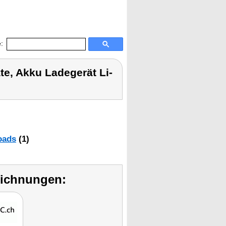
:
e, Akku Ladegerät Li-
oads
(1)
eichnungen: