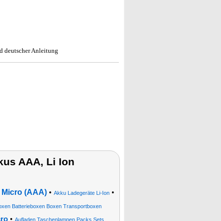
 deutscher Anleitung
us AAA, Li Ion
Micro (AAA)
•
•
Akku Ladegeräte Li-Ion
xen Batterieboxen Boxen Transportboxen
•
cro
Aufladen Taschenlampen Packs Sets