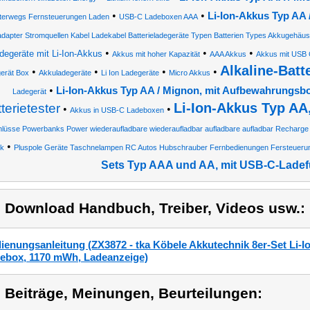
•
•
Li-Ion-Akkus Typ AA
terwegs Fernsteuerungen Laden
USB-C Ladeboxen AAA
dapter Stromquellen Kabel Ladekabel Batterieladegeräte Typen Batterien Types Akkugehäu
•
•
•
degeräte mit Li-Ion-Akkus
Akkus mit hoher Kapazität
AAA Akkus
Akkus mit USB 
Alkaline-Batt
•
•
•
•
erät Box
Akkuladegeräte
Li Ion Ladegeräte
Micro Akkus
•
Li-Ion-Akkus Typ AA / Mignon, mit Aufbewahrungsb
Ladegerät
Li-Ion-Akkus Typ AA
terietester
•
•
Akkus in USB-C Ladeboxen
lüsse Powerbanks Power wiederaufladbare wiederaufladbar aufladbare aufladbar Recharg
•
ck
Pluspole Geräte Taschnelampen RC Autos Hubschrauber Fernbedienungen Fersteueru
Sets Typ AAA und AA, mit USB-C-Ladef
) Download Handbuch, Treiber, Videos usw.:
ienungsanleitung (ZX3872 - tka Köbele Akkutechnik 8er-Set Li-
ebox, 1170 mWh, Ladeanzeige)
) Beiträge, Meinungen, Beurteilungen: