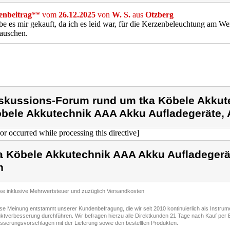
nbeitrag
** vom
26.12.2025
von
W. S.
aus
Otzberg
be es mir gekauft, da ich es leid war, für die Kerzenbeleuchtung am W
auschen.
skussions-Forum rund um tka Köbele Akkute
bele Akkutechnik AAA Akku Aufladegeräte, A
ror occurred while processing this directive]
a Köbele Akkutechnik AAA Akku Aufladegerät
n
ise inklusive Mehrwertsteuer und zuzüglich Versandkosten
ese Meinung entstammt unserer Kundenbefragung, die wir seit 2010 kontinuierlich als Instru
ktverbesserung durchführen. Wir befragen hierzu alle Direktkunden 21 Tage nach Kauf per E
sserungsvorschlägen mit der Lieferung sowie den bestellten Produkten.