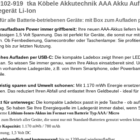
9102-919
tka Köbele Akkutechnik AAA Akku Auf
gerät Li-Ion
 für alle Batterie-betriebenen Geräte: mit Box zum Aufladen
raufladbare Power immer griffbereit:
Ihre neuen AAA-Akkus liefern ko
ässigen 1,5 Volt Spannung. Das ist perfekt für Geräte, die sonst nur m
. Ob Fernbedienung, Gamecontroller oder Taschenlampe: Sie profitier
ng bis zur letzten Nutzung.
ches Aufladen per USB-C:
Die kompakte Ladebox zeigt Ihnen per LED
an. So wissen Sie immer genau, wann Ihre Akkus einsatzbereit sind. 
h vorhandene Ladegeräte, z.B. von Ihrem Smartphone, oder Powerbanks
ile.
ristig sparen und Umwelt schonen:
Mit 1.170 mWh Energie ersetzen
ien. Das reduziert Ihren Abfall und entlastet Ihren Geldbeutel - ideal 
kt für unterwegs:
Die kompakte Ladebox passt in jede Tasche - ob au
tag. So haben Sie Ihre Energiequelle im Ladegerät immer dabei, wenn S
erne
Lithium-Ionen-Akkus im Format von Batterie Typ AAA / Micro
l zum Betrieb aller Geräte, die sonst nur mit Standard-Batterien genutzt werden kö
 Kapazität:
1.170 mWh / 780 mAh
nung; 1,5 Volt DC
ltfreundlich und kostensparend:
bis zu 1200-mal wiederaufladbar