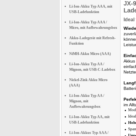
JX-
Li-Ion-Akku Typ AAA, mit
Lade
USB-Ladefunktion
Ideal
Li-Ion-Akku Typ AAA /
Micro, mit Aufbewahrungsbox
Wiede
zuverl
Akku-Ladegerät mit Refresh-
können
Funktion
Leistu
NiMH-Akku Micro (AAA)
Einfa
Akkus 
Li-Ion-Akku Typ AA /
einfac
Mignon, mit USB-C-Ladebox
Netzte
Nickel-Zink Akku Micro
Langf
(AAA)
Batter
Li-Ion-Akku Typ AA /
Perfe
Mignon, mit
im All
Aufbewahrungsbox
Mod
Idea
Li-Ion-Akku Typ AA, mit
USB-Ladefunktion
Hohe
Span
Li-Ion-Akkus Typ AAA /
Umwe