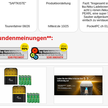
"SAFTKISTE"
Produktvorstellung
Fazit: "Insgesamt s
tka Akku-Ladeboxen
acht Li-Ionen Akku
PEARL eine super 
Sauber aufgeräum
einfach zu verstaue
die kompakten Lade
Tourenfahrer 08/26
hifitest.de 10/25
PocketPC.ch 01
richtig praktisch u
jedem Haushalt opti
Aufbewahrung sow
undenmeinungen**:
Laden der Akkus. Ab
im Gepäck oder 
Fototasche sind die
Packs mit USB-C-An
durchaus sehr nütz