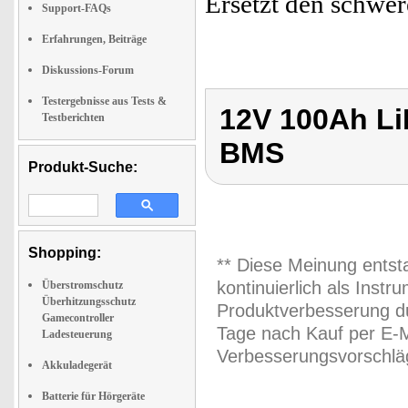
Ersetzt den schwe
Support-FAQs
Erfahrungen, Beiträge
Diskussions-Forum
Testergebnisse aus Tests &
12V 100Ah Li
Testberichten
BMS
Produkt-Suche:
Shopping:
** Diese Meinung entst
kontinuierlich als Inst
Überstromschutz
Überhitzungsschutz
Produktverbesserung du
Gamecontroller
Tage nach Kauf per E-M
Ladesteuerung
Verbesserungsvorschläg
Akkuladegerät
Batterie für Hörgeräte