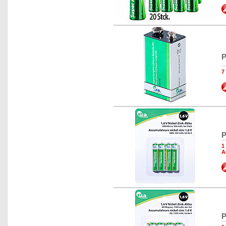
P
7
P
1
A
P