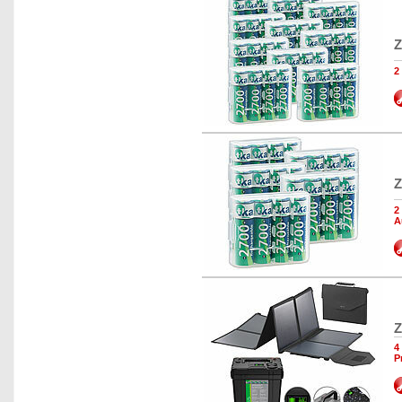
Z
2
Z
2
A
Z
4
P