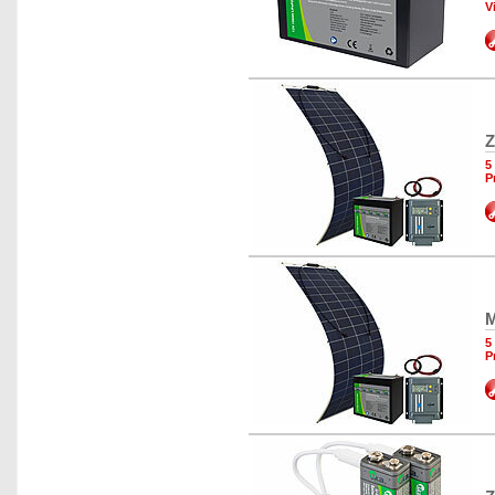
V
Z
5
P
M
5
P