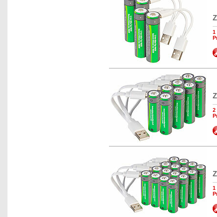
Z
1
P
Z
2
P
Z
1
P