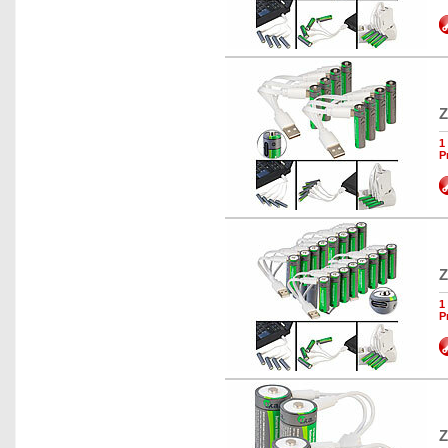
Z
1
P
Z
1
P
Z