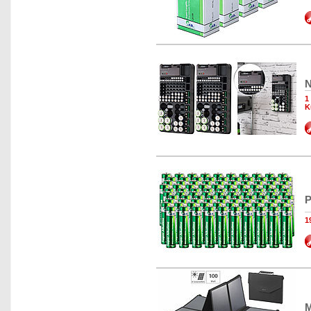
N
1
K
P
1
M