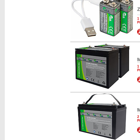
Z
1
P
M
1
P
M
2
P