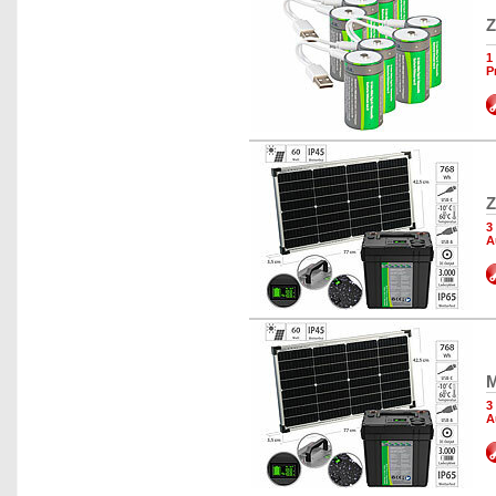
Z
1
P
Z
3
A
M
3
A