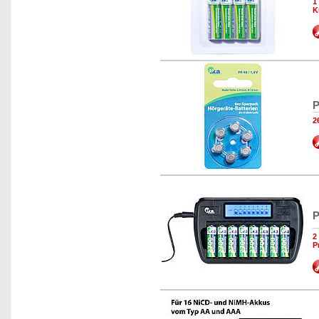
1
K
P
2
P
2
P