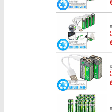
R
1
A
R
1
A
R