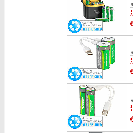
R
1
A
R
1
A
R
1
A