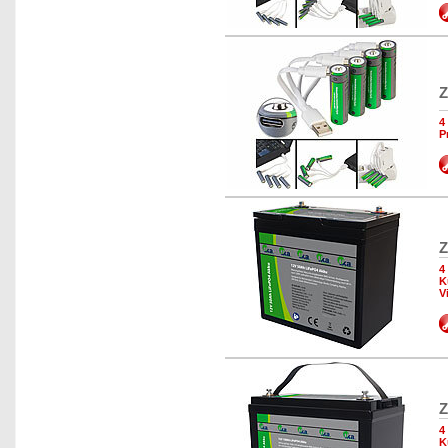
Z
4
P
Z
4
K
V
Z
4
K