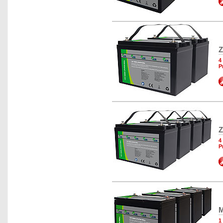
Z
4
P
Z
4
P
M
1