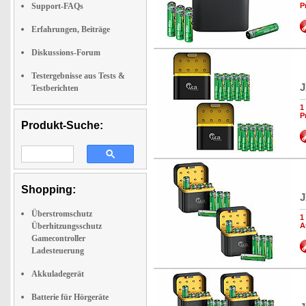
Support-FAQs
P
Erfahrungen, Beiträge
Diskussions-Forum
Testergebnisse aus Tests &
J
Testberichten
1
P
Produkt-Suche:
Shopping:
J
Überstromschutz
1
Überhitzungsschutz
A
Gamecontroller
Ladesteuerung
Akkuladegerät
Batterie für Hörgeräte