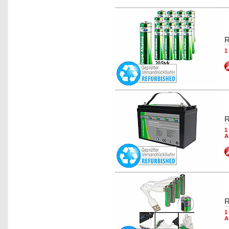
R
1
R
1
A
R
1
A