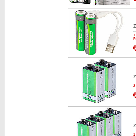
Z
1
P
Z
2
Z
1