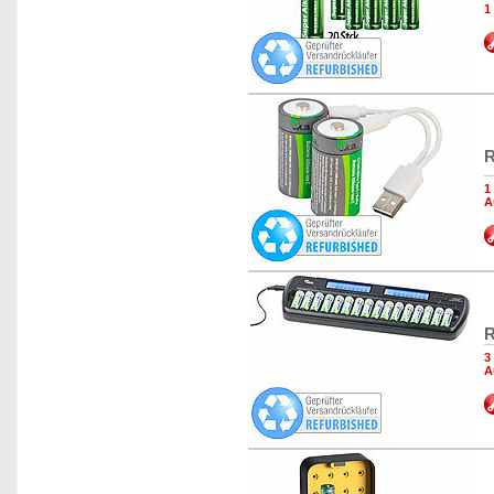
1
R
1
A
R
3
A