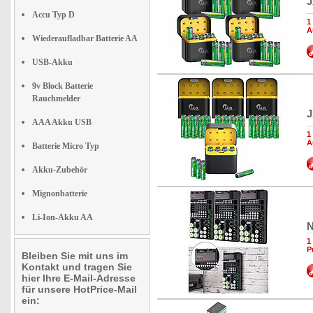
J
Accu Typ D
1
A
Wiederaufladbar Batterie AA
USB-Akku
9v Block Batterie
Rauchmelder
J
AAA Akku USB
1
A
Batterie Micro Typ
Akku-Zubehör
Mignonbatterie
Li-Ion-Akku AA
N
1
P
Bleiben Sie mit uns im
Kontakt und tragen Sie
hier Ihre E-Mail-Adresse
für unsere HotPrice-Mail
ein: