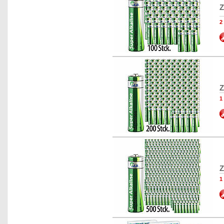
Z
2
Z
1
Z
1