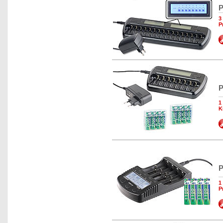
P
3
P
P
1
K
P
1
P