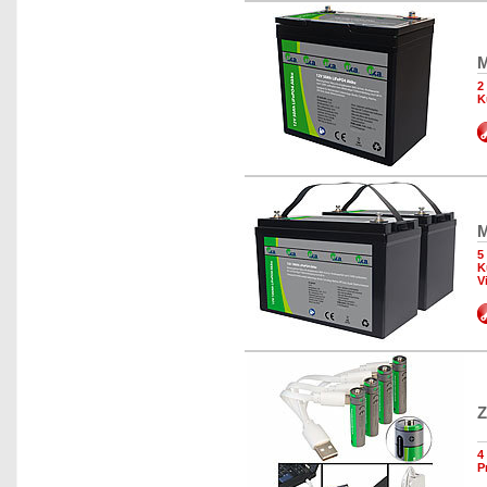
M
2
K
M
5
K
V
Z
4
P