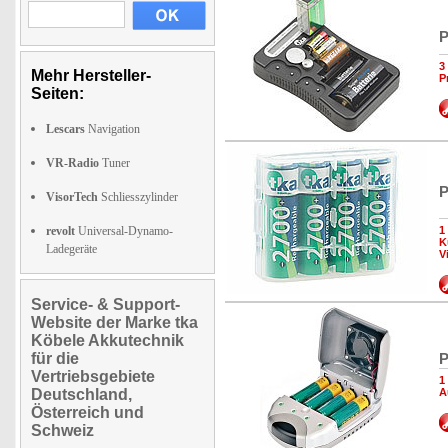
P
3
Mehr Hersteller-
P
Seiten:
Lescars
Navigation
VR-Radio
Tuner
P
VisorTech
Schliesszylinder
revolt
Universal-Dynamo-
1
K
Ladegeräte
V
Service- & Support-
Website der Marke tka
Köbele Akkutechnik
für die
P
Vertriebsgebiete
1
Deutschland,
A
Österreich und
Schweiz