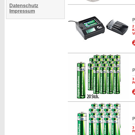
Datenschutz
Impressum
P
2
K
V
P
3
P
P
3
P