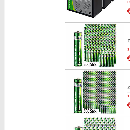
P
Z
1
Z
1