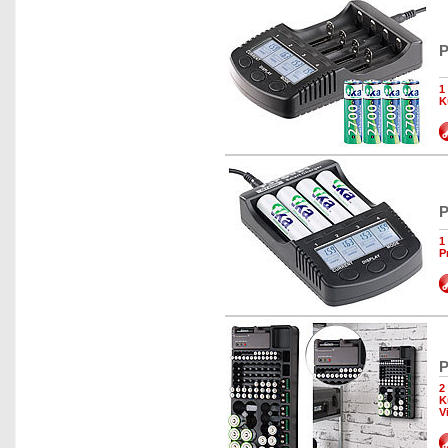
P
1
K
P
1
P
P
2
K
V