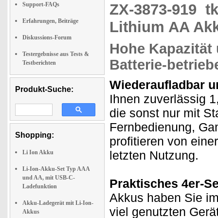
Support-FAQs
ZX-3873-919
t
Erfahrungen, Beiträge
Lithium AA Ak
Diskussions-Forum
Hohe Kapazität u
Testergebnisse aus Tests &
Batterie-betrie
Testberichten
Wiederaufladbar un
Produkt-Suche:
Ihnen zuverlässig 1
die sonst nur mit S
Fernbedienung, Gam
Shopping:
profitieren von eine
letzten Nutzung.
Li Ion Akku
Li-Ion-Akku-Set Typ AAA
und AA, mit USB-C-
Praktisches 4er-Set
Ladefunktion
Akkus haben Sie imm
Akku-Ladegerät mit Li-Ion-
viel genutzten Gerä
Akkus