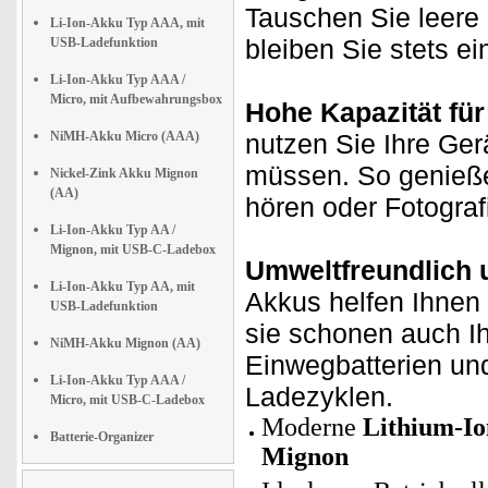
Tauschen Sie leere 
Li-Ion-Akku Typ AAA, mit
bleiben Sie stets ei
USB-Ladefunktion
Li-Ion-Akku Typ AAA /
Micro, mit Aufbewahrungsbox
Hohe Kapazität für
NiMH-Akku Micro (AAA)
nutzen Sie Ihre Ger
müssen. So genieße
Nickel-Zink Akku Mignon
(AA)
hören oder Fotogra
Li-Ion-Akku Typ AA /
Mignon, mit USB-C-Ladebox
Umweltfreundlich 
Li-Ion-Akku Typ AA, mit
Akkus helfen Ihnen 
USB-Ladefunktion
sie schonen auch Ih
NiMH-Akku Mignon (AA)
Einwegbatterien un
Li-Ion-Akku Typ AAA /
Ladezyklen.
Micro, mit USB-C-Ladebox
Moderne
Lithium-Io
Batterie-Organizer
Mignon