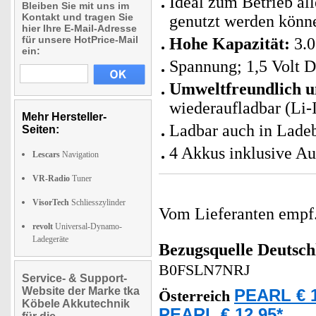
Ideal zum Betrieb all
Bleiben Sie mit uns im
Kontakt und tragen Sie
genutzt werden könn
hier Ihre E-Mail-Adresse
für unsere HotPrice-Mail
Hohe Kapazität:
3.0
ein:
Spannung; 1,5 Volt 
Umweltfreundlich u
wiederaufladbar (Li-I
Mehr Hersteller-
Ladbar auch in Ladeb
Seiten:
4 Akkus inklusive A
Lescars
Navigation
VR-Radio
Tuner
VisorTech
Schliesszylinder
Vom Lieferanten emp
revolt
Universal-Dynamo-
Ladegeräte
Bezugsquelle
Deutsch
B0FSLN7NRJ
Service- & Support-
Website der Marke tka
PEARL € 1
Österreich
Köbele Akkutechnik
PEARL € 12,95*