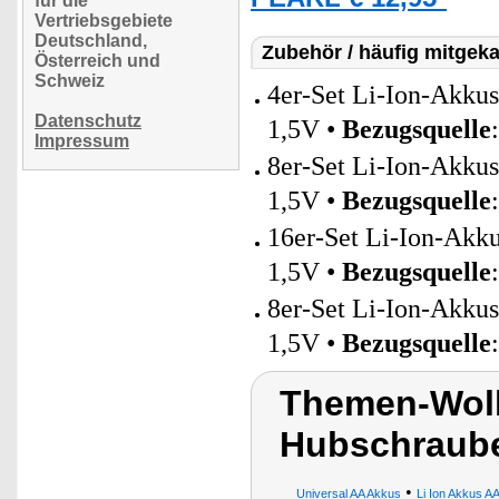
für die
Vertriebsgebiete
Deutschland,
Zubehör / häufig mitgeka
Österreich und
Schweiz
4er-Set Li-Ion-Akku
Datenschutz
1,5V •
Bezugsquelle
Impressum
8er-Set Li-Ion-Akku
1,5V •
Bezugsquelle
16er-Set Li-Ion-Akk
1,5V •
Bezugsquelle
8er-Set Li-Ion-Akku
1,5V •
Bezugsquelle
Themen-Wolk
Hubschraube
•
Universal AA Akkus
Li Ion Akkus A