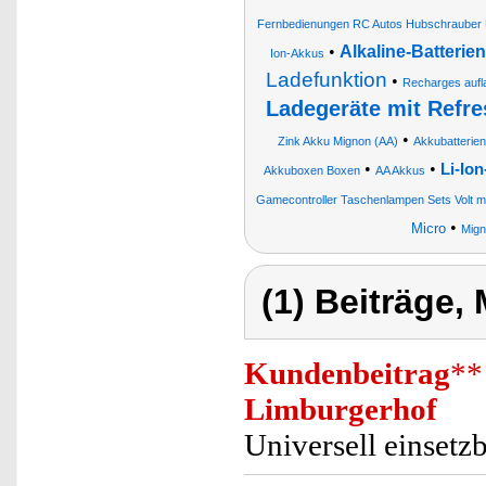
Fernbedienungen RC Autos Hubschrauber
•
Alkaline-Batterie
Ion-Akkus
Ladefunktion
•
Recharges aufla
Ladegeräte mit Refr
•
Zink Akku Mignon (AA)
Akkubatterie
•
•
Li-Io
Akkuboxen Boxen
AA Akkus
Gamecontroller Taschenlampen Sets Volt 
•
Micro
Mign
(1) Beiträge,
Kundenbeitrag
**
Limburgerhof
Universell einsetzb