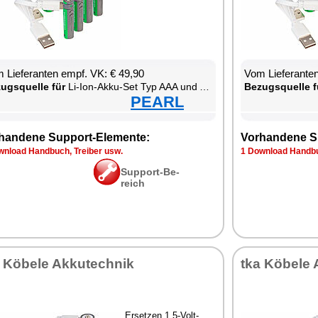
 Lie­fe­ran­ten empf. VK: € 49,90
Vom Lie­fe­ran­t
zugs­quel­le für
Li-Ion-Ak­ku-Set Typ AAA und AA, mit USB-C-La­de­funk­ti­on
Be­zugs­quel­le f
PEARL
han­de­ne Sup­port-Ele­men­te:
Vor­han­de­ne S
n­load Hand­buch, Trei­ber usw.
1 Down­load Hand­bu
Sup­port-Be­
reich
 Kö­be­le Ak­ku­tech­nik
tka Kö­be­le 
Er­set­zen 1,5-Volt-