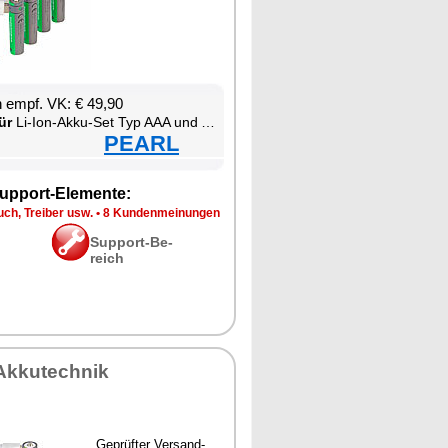
en empf. VK: € 49,90
ür
Li-Ion-Ak­ku-Set Typ AAA und AA, mit USB-C-La­de­funk­ti­on
PEARL
up­port-Ele­men­te:
ch, Trei­ber usw.
•
8 Kun­den­mei­nun­gen
Sup­port-Be­
reich
Ak­ku­tech­nik
Ge­prüf­ter Ver­sand­