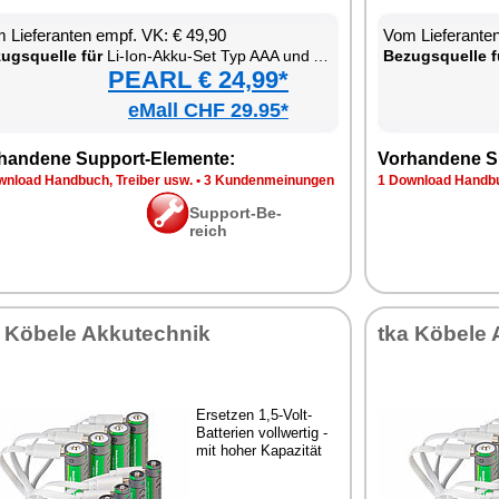
 Lie­fe­ran­ten empf. VK: € 49,90
Vom Lie­fe­ran­t
zugs­quel­le für
Li-Ion-Ak­ku-Set Typ AAA und AA, mit USB-C-La­de­funk­ti­on
Be­zugs­quel­le f
PEARL € 24,99*
eMall CHF 29.95*
han­de­ne Sup­port-Ele­men­te:
Vor­han­de­ne S
n­load Hand­buch, Trei­ber usw.
•
3 Kun­den­mei­nun­gen
1 Down­load Hand­bu
Sup­port-Be­
reich
 Kö­be­le Ak­ku­tech­nik
tka Kö­be­le 
Er­set­zen 1,5-Volt-
Bat­te­ri­en voll­wer­tig -
mit ho­her Ka­pa­zi­tät