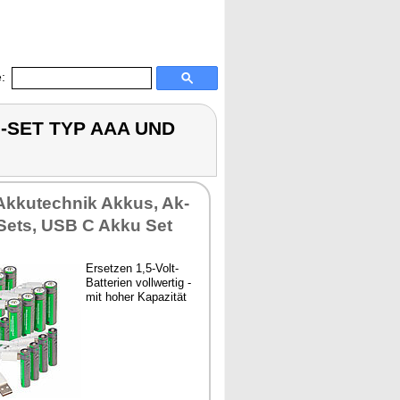
:
KU-SET TYP AAA UND
Ak­ku­tech­nik Ak­kus, Ak­
e Sets, USB C Ak­ku Set
Er­set­zen 1,5-Volt-
Bat­te­ri­en voll­wer­tig -
mit ho­her Ka­pa­zi­tät