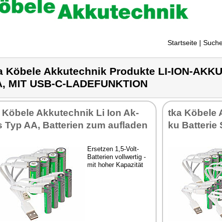
Startseite
| Suche
a Köbele Akkutechnik Produkte LI-ION-AK
, MIT USB-C-LADEFUNKTION
 Kö­be­le Ak­ku­tech­nik Li Ion Ak­
tka Kö­be­le 
 Typ AA, Bat­te­ri­en zum auf­la­den
ku Bat­te­ri
Er­set­zen 1,5-Volt-
Bat­te­ri­en voll­wer­tig -
mit ho­her Ka­pa­zi­tät