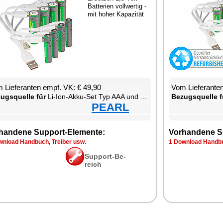
Bat­te­ri­en voll­wer­tig -
mit ho­her Ka­pa­zi­tät
 Lie­fe­ran­ten empf. VK: € 49,90
Vom Lie­fe­ran­t
zugs­quel­le für
Li-Ion-Ak­ku-Set Typ AAA und AA, mit USB-C-La­de­funk­ti­on
Be­zugs­quel­le f
PEARL
han­de­ne Sup­port-Ele­men­te:
Vor­han­de­ne S
n­load Hand­buch, Trei­ber usw.
1 Down­load Hand­bu
Sup­port-Be­
reich