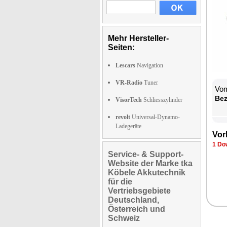
Mehr Hersteller-
Seiten:
Lescars
Navigation
VR-Radio
Tuner
Vom
Be­
VisorTech
Schliesszylinder
revolt
Universal-Dynamo-
Ladegeräte
Vor­
1 Dow
Service- & Support-
Website der Marke tka
Köbele Akkutechnik
für die
Vertriebsgebiete
Deutschland,
Österreich und
Schweiz