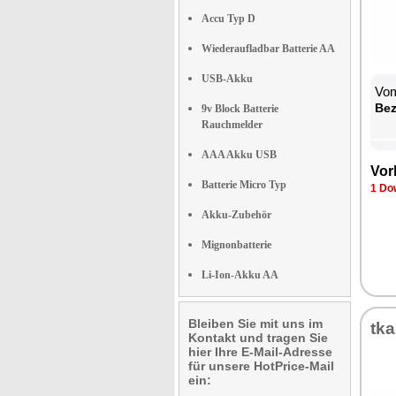
Accu Typ D
Wiederaufladbar Batterie AA
USB-Akku
Vom
Be­
9v Block Batterie
Rauchmelder
AAA Akku USB
Vor­
Batterie Micro Typ
1 Dow
Akku-Zubehör
Mignonbatterie
Li-Ion-Akku AA
Bleiben Sie mit uns im
tka
Kontakt und tragen Sie
hier Ihre E-Mail-Adresse
für unsere HotPrice-Mail
ein: