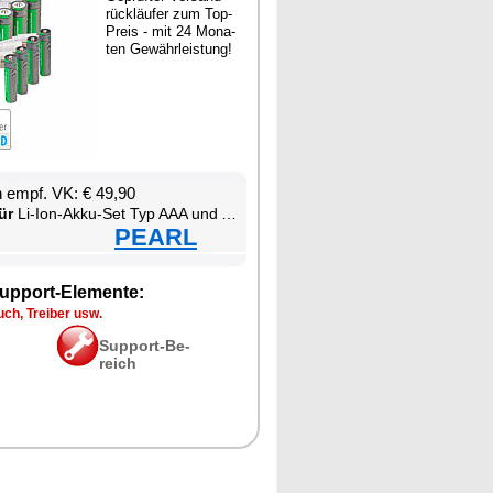
rück­läu­fer zum Top-
Preis - mit 24 Mo­na­
ten Ge­währ­leis­tung!
en empf. VK: € 49,90
ür
Li-Ion-Ak­ku-Set Typ AAA und AA, mit USB-C-La­de­funk­ti­on
PEARL
up­port-Ele­men­te:
ch, Trei­ber usw.
Sup­port-Be­
reich