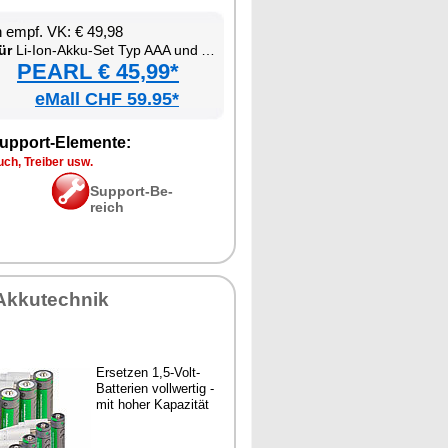
en empf. VK: € 49,98
ür
Li-Ion-Ak­ku-Set Typ AAA und AA, mit USB-C-La­de­funk­ti­on
PEARL € 45,99*
eMall CHF 59.95*
up­port-Ele­men­te:
ch, Trei­ber usw.
Sup­port-Be­
reich
Ak­ku­tech­nik
Er­set­zen 1,5-Volt-
Bat­te­ri­en voll­wer­tig -
mit ho­her Ka­pa­zi­tät