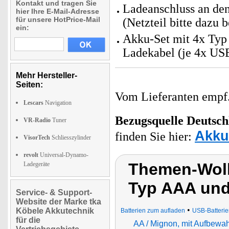
Kontakt und tragen Sie
Ladeanschluss an de
hier Ihre E-Mail-Adresse
für unsere HotPrice-Mail
(Netzteil bitte dazu b
ein:
Akku-Set mit 4x Typ
Ladekabel (je 4x US
Mehr Hersteller-
Seiten:
Vom Lieferanten emp
Lescars
Navigation
Bezugsquelle
Deutsch
VR-Radio
Tuner
Akku
finden Sie hier:
VisorTech
Schliesszylinder
revolt
Universal-Dynamo-
Themen-Wolk
Ladegeräte
Typ AAA und
Service- & Support-
Website der Marke tka
•
Köbele Akkutechnik
Batterien zum aufladen
USB-Batteri
für die
AA / Mignon, mit Aufbewa