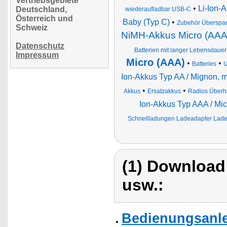
Vertriebsgebiete
•
Li-Ion-
Deutschland,
wiederaufladbar USB-C
Österreich und
Baby (Typ C)
•
Zubehör Überspa
Schweiz
NiMH-Akkus Micro (AAA
Datenschutz
Batterien mit langer Lebensdauer
Impressum
Micro (AAA)
•
•
Batteries
U
Ion-Akkus Typ AA / Mignon, 
•
•
Akkus
Ersatzakkus
Radios Überhi
Ion-Akkus Typ AAA / Mic
Schnellladungen Ladeadapter Ladeg
(1) Download
usw.:
Bedienungsanle