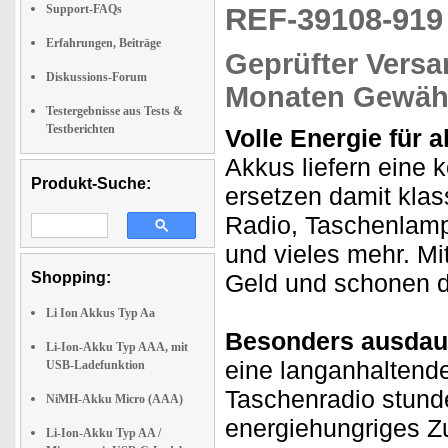
Support-FAQs
REF-39108-91
Erfahrungen, Beiträge
Geprüfter Versa
Diskussions-Forum
Monaten Gewähr
Testergebnisse aus Tests &
Testberichten
Volle Energie für a
Akkus liefern eine 
Produkt-Suche:
ersetzen damit klass
Radio, Taschenlamp
und vieles mehr. Mi
Shopping:
Geld und schonen d
Li Ion Akkus Typ Aa
Besonders ausdau
Li-Ion-Akku Typ AAA, mit
eine langanhaltende
USB-Ladefunktion
Taschenradio stunde
NiMH-Akku Micro (AAA)
energiehungriges Z
Li-Ion-Akku Typ AA /