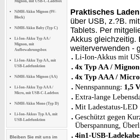
Mignon, mit USB-C-Ladebox
Praktisches Laden
NiMH-Akku Mignon (9V-
Block)
über USB, z.?B. mi
NiMH-Akku Baby (Typ C)
Tablets. Per mitgel
Akkus gleichzeitig.
Li-Ion-Akku Typ AA /
Mignon, mit
weiterverwenden - 
Aufbewahrungsbox
Li-Ion-Akkus mit USB
Li-Ion-Akku Typ AA, mit
4x Typ AA / Mignon
USB-Ladefunktion
4x Typ AAA / Micr
NiMH-Akku Mignon (AA)
Nennspannung:
1,5 V
Li-Ion-Akku Typ AAA /
Micro, mit USB-C-Ladebox
Extra-lange Lebensd
NiMH-Akku Mono (Typ D)
Mit Ladestatus-LED
Li-Ion-Akkus Typ AA, mit
Geschützt gegen Kurz
USB-Ladefunktion
Überspannung, Überl
4in1-USB-Ladekabe
Bleiben Sie mit uns im