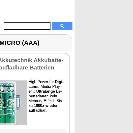
:
 MICRO (AAA)
Ak­ku­tech­nik Ak­ku­bat­te­
auf­lad­ba­re Bat­te­ri­en
High-Power für
Di­gi­
cams,
Me­dia-Play­
er...
Ul­tra­l­an­ge Le­
bens­dau­er,
kein
Me­mo­ry-Ef­fekt. Bis
zu
1000x wie­der­
auf­lad­bar
.