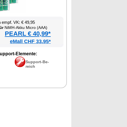
en empf. VK: € 49,95
ür
NiMH-Ak­ku Mi­cro (AAA)
PEARL € 40,99*
eMall CHF 33.95*
up­port-Ele­men­te:
Sup­port-Be­
reich