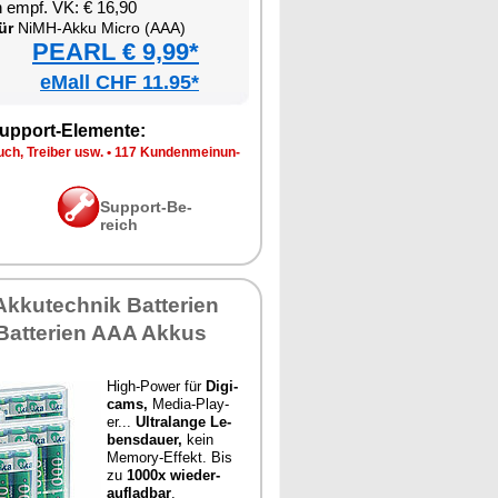
en empf. VK: € 16,90
ür
NiMH-Ak­ku Mi­cro (AAA)
PEARL € 9,99*
eMall CHF 11.95*
up­port-Ele­men­te:
ch, Trei­ber usw.
•
117 Kun­den­mei­nun­
Sup­port-Be­
reich
k­ku­tech­nik Bat­te­ri­en
at­te­ri­en AAA Ak­kus
High-Power für
Di­gi­
cams,
Me­dia-Play­
er...
Ul­tra­l­an­ge Le­
bens­dau­er,
kein
Me­mo­ry-Ef­fekt. Bis
zu
1000x wie­der­
auf­lad­bar
.