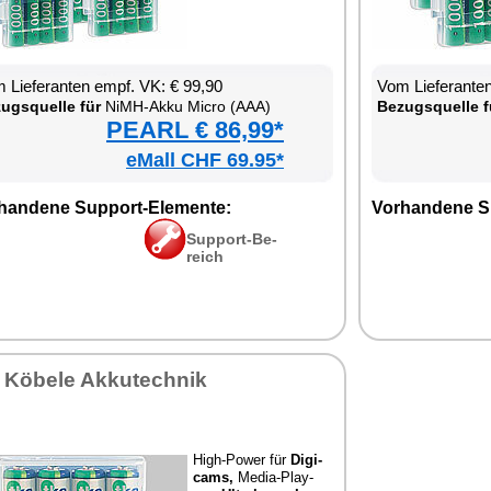
 Lie­fe­ran­ten empf. VK: € 99,90
Vom Lie­fe­ran­t
zugs­quel­le für
NiMH-Ak­ku Mi­cro (AAA)
Be­zugs­quel­le f
PEARL € 86,99*
eMall CHF 69.95*
han­de­ne Sup­port-Ele­men­te:
Vor­han­de­ne S
Sup­port-Be­
reich
 Kö­be­le Ak­ku­tech­nik
High-Power für
Di­gi­
cams,
Me­dia-Play­