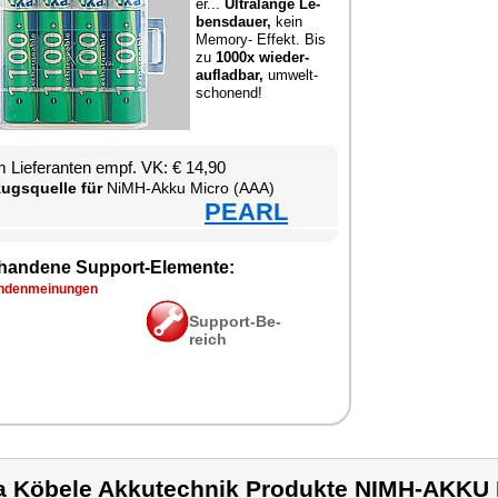
er...
Ul­tra­l­an­ge Le­
bens­dau­er,
kein
Me­mo­ry- Ef­fekt. Bis
zu
1000x wie­der-
auf­lad­bar,
um­welt­
scho­nend!
 Lie­fe­ran­ten empf. VK: € 14,90
zugs­quel­le für
NiMH-Ak­ku Mi­cro (AAA)
PEARL
han­de­ne Sup­port-Ele­men­te:
­den­mei­nun­gen
Sup­port-Be­
reich
a Köbele Akkutechnik Produkte NIMH-AKKU