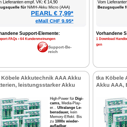
 Lie­fe­ran­ten empf. VK: € 14,90
Vom Lie­fe­ran­t
zugs­quel­le für
NiMH-Ak­ku Mi­cro (AAA)
Be­zugs­quel­le f
PEARL € 7,99*
eMall CHF 9.95*
han­de­ne Sup­port-Ele­men­te:
Vor­han­de­ne S
p­port-FAQs
•
64 Kun­den­mei­nun­gen
1 Down­load Hand­bu
gen
Sup­port-Be­
reich
 Kö­be­le Ak­ku­tech­nik AAA Ak­ku
tka Kö­be­le A
­te­ri­en, leis­tungs­star­ker Ak­ku
Ak­ku AAA, B
High-Power für
Di­gi­
cams,
Me­dia-Play­
er...
Ul­tra­l­an­ge Le­
bens­dau­er,
kein
Me­mo­ry-Ef­fekt. Bis
zu
1000x wie­der­
auf­lad­bar
.