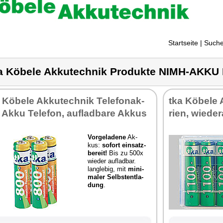
Startseite
| Suche
a Köbele Akkutechnik Produkte NIMH-AKKU
 Kö­be­le Ak­ku­tech­nik Te­le­fon­ak­
tka Kö­be­le 
 Ak­ku Te­le­fon, auf­lad­ba­re Ak­kus
ri­en, wie­der­
Vor­ge­la­de­ne
Ak­
kus:
so­fort ein­satz­
be­reit!
Bis zu 500x
wie­der auf­lad­bar.
lang­le­big, mit
mi­ni­
ma­ler Selbst­ent­la­
dung
.