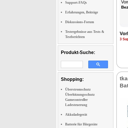
Vom
Support-FAQs
Be­
Erfahrungen, Beiträge
Diskussions-Forum
Testergebnisse aus Tests &
Vor­
Testberichten
3 Su
Produkt-Suche:
tka
Shopping:
Bat
Überstromschutz
Überhitzungsschutz
Gamecontroller
Ladesteuerung
Akkuladegerät
Batterie für Hörgeräte