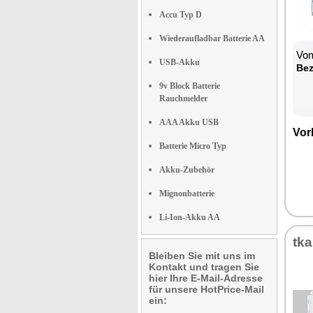
Accu Typ D
Wiederaufladbar Batterie AA
Vom
USB-Akku
Be­
9v Block Batterie
Rauchmelder
AAA Akku USB
Vor­
Batterie Micro Typ
Akku-Zubehör
Mignonbatterie
Li-Ion-Akku AA
tka
Bleiben Sie mit uns im
Kontakt und tragen Sie
hier Ihre E-Mail-Adresse
für unsere HotPrice-Mail
ein: