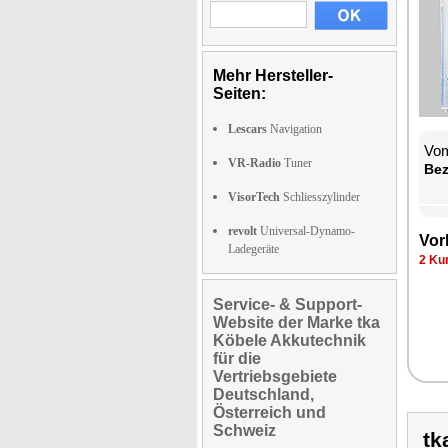
Mehr Hersteller-
Seiten:
Lescars
Navigation
Vom
VR-Radio
Tuner
Be­
VisorTech
Schliesszylinder
revolt
Universal-Dynamo-
Vor­
Ladegeräte
2 Kun
Service- & Support-
Website der Marke tka
Köbele Akkutechnik
für die
Vertriebsgebiete
Deutschland,
Österreich und
Schweiz
tk