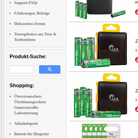
Support-FAQs
P
Erfahrungen, Beiträge
Diskussions-Forum
Testergebnisse aus Tests &
Testberichten
Z
1
Produkt-Suche:
Shopping:
Z
Überstromschutz
1
Überhitzungsschutz
Gamecontroller
Ladesteuerung
Akkuladegerät
Batterie für Hörgeräte