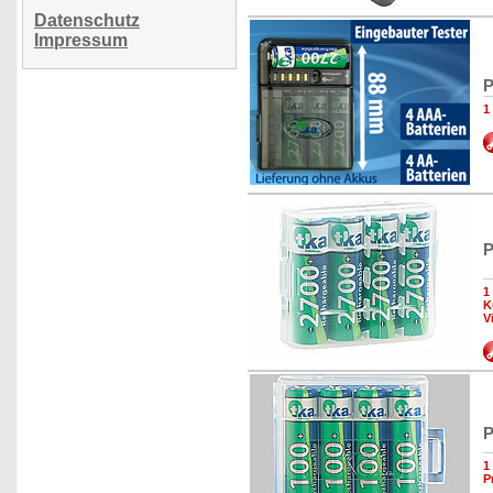
Datenschutz
Impressum
P
1
P
1
K
V
P
1
P