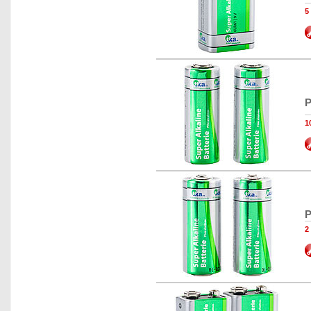
5
P
1
P
2