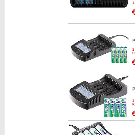
1
P
1
P
P
1
K