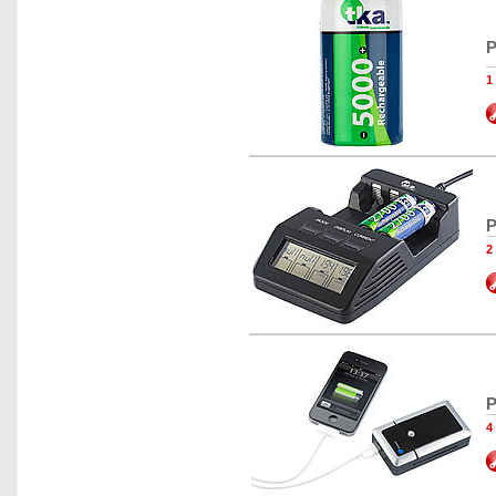
P
1
P
2
P
4