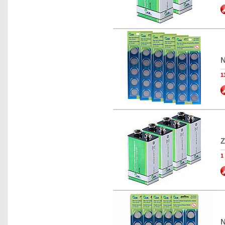
N
1
Z
1
N