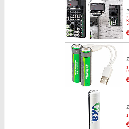
P
2
K
V
Z
1
P
Z
1