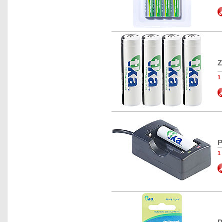
Z
1
P
1