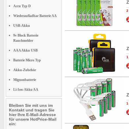
Z
Accu Typ D
2
Wiederaufladbar Batterie AA
USB-Akku
9v Block Batterie
Rauchmelder
Z
AAA Akku USB
1
Batterie Micro Typ
Akku-Zubehör
Mignonbatterie
Li-Ion-Akku AA
Z
1
Bleiben Sie mit uns im
Kontakt und tragen Sie
hier Ihre E-Mail-Adresse
für unsere HotPrice-Mail
ein: