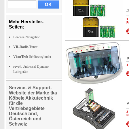
J
1
Mehr Hersteller-
P
Seiten:
Lescars
Navigation
VR-Radio
Tuner
VisorTech
Schliesszylinder
P
1
revolt
Universal-Dynamo-
Ladegeräte
Service- & Support-
Website der Marke tka
Köbele Akkutechnik
für die
P
Vertriebsgebiete
3
Deutschland,
P
Österreich und
Schweiz