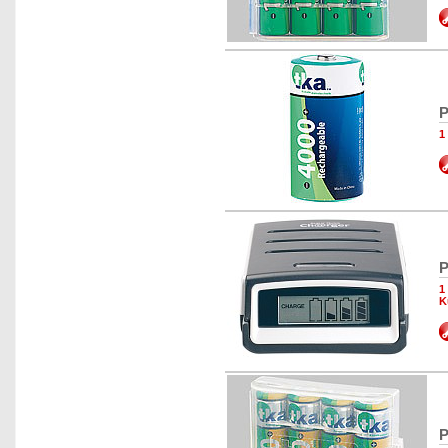
P
1
P
1
K
P