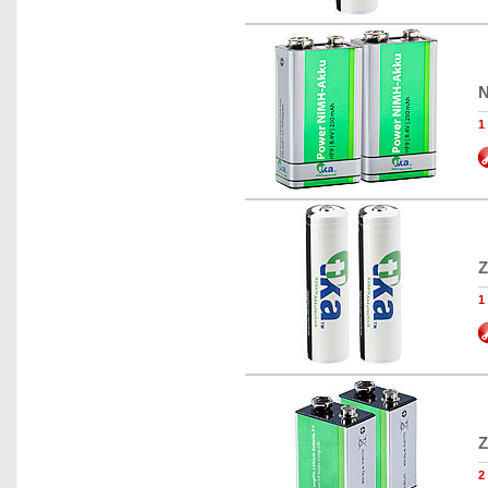
N
1
Z
1
Z
2