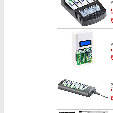
P
1
P
P
1
P
1