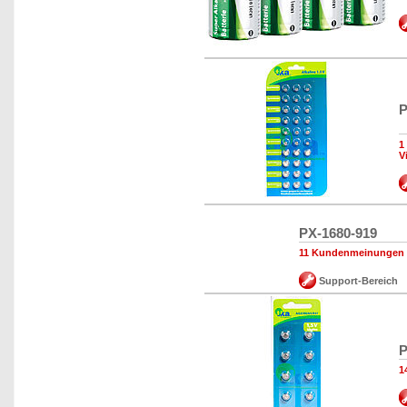
P
1
V
PX-1680-919
11 Kundenmeinungen
Support-Bereich
P
1