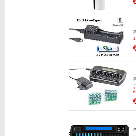
P
1
P
1
K
P