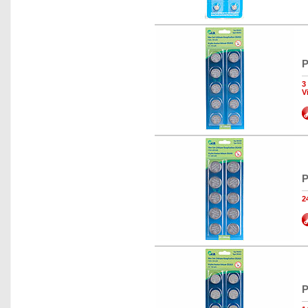
P
3
V
P
2
P