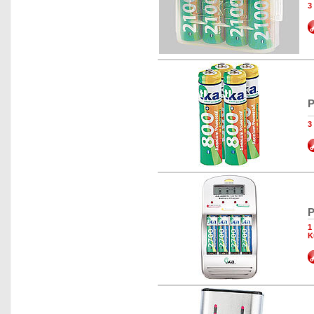
3
P
3
P
1
K