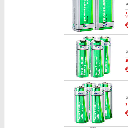
P
1
V
P
1
P
1