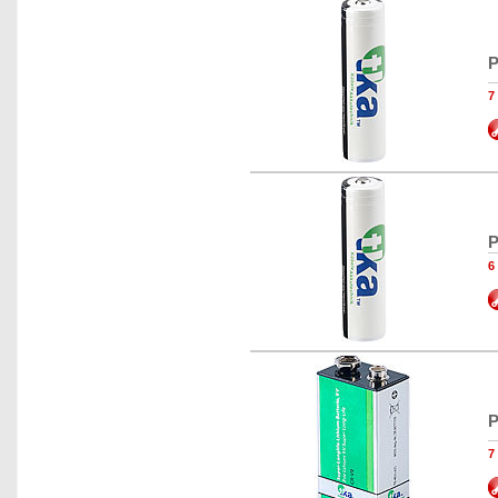
P
7
P
6
P
7