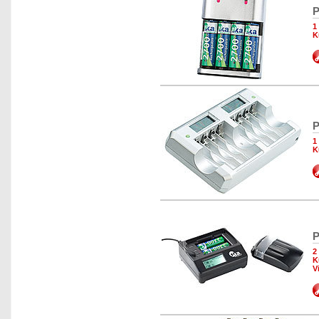
P
1
K
P
1
K
P
2
K
V