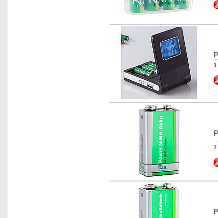
P
1
P
7
P