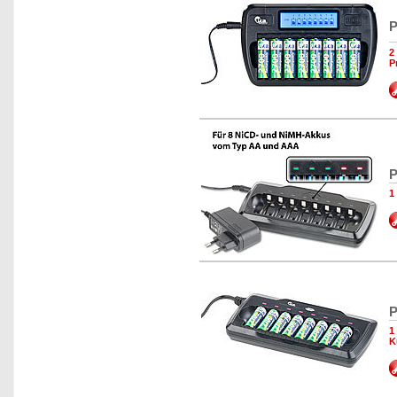
P
2
P
P
1
P
1
K