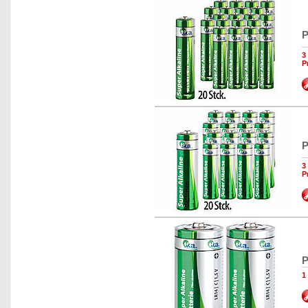
P
3
P
P
3
P
P
1