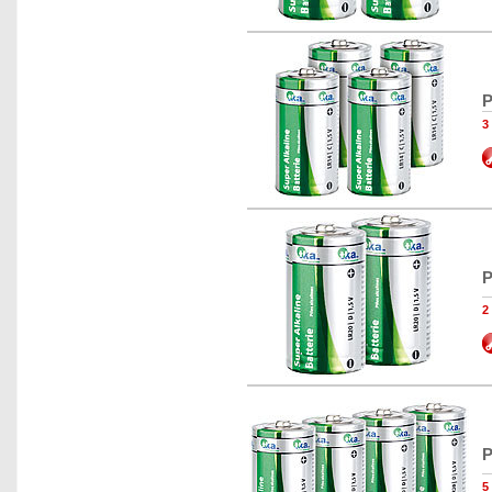
P
3
P
2
P
5