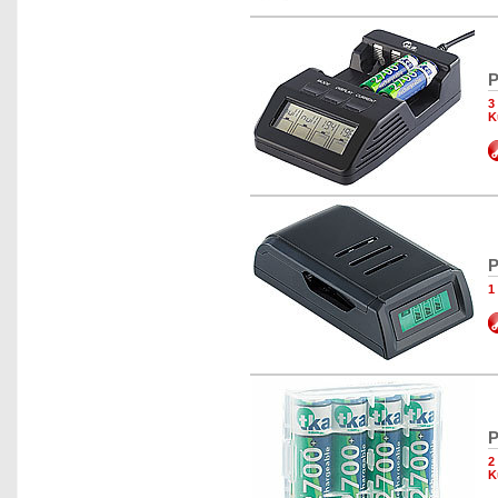
P
3
K
P
1
P
2
K