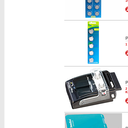
1
P
1
P
2
K