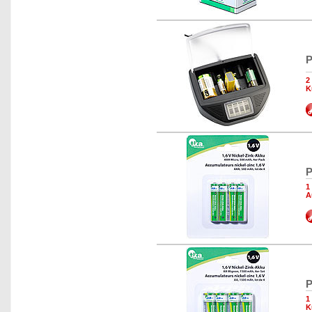
P
2
K
P
1
A
P
1
K