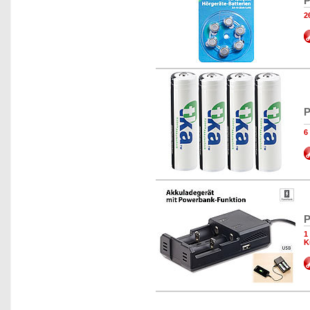
P
2
P
6
P
1
K