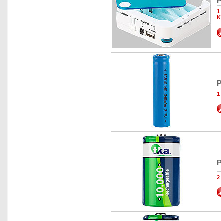
P
1
K
P
1
P
2