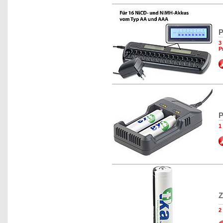
P
3
P
P
1
Z
2