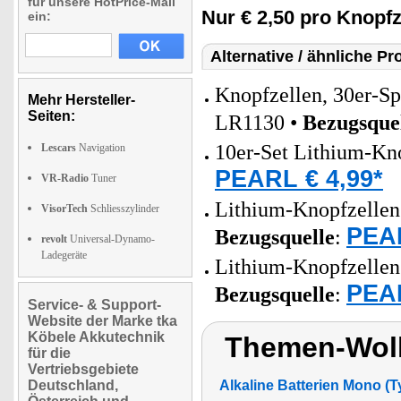
für unsere HotPrice-Mail
Nur € 2,50 pro Knopfz
ein:
Alternative / ähnliche Pr
Knopfzellen, 30er-S
Mehr Hersteller-
Seiten:
LR1130 •
Bezugsque
10er-Set Lithium-Kn
Lescars
Navigation
PEARL € 4,99*
VR-Radio
Tuner
Lithium-Knopfzellen 
VisorTech
Schliesszylinder
PEAR
Bezugsquelle
:
revolt
Universal-Dynamo-
Ladegeräte
Lithium-Knopfzellen 
PEAR
Bezugsquelle
:
Service- & Support-
Website der Marke tka
Köbele Akkutechnik
Themen-Wolk
für die
Vertriebsgebiete
Deutschland,
Alkaline Batterien Mono (T