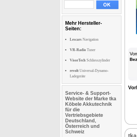
Mehr Hersteller-
Seiten:
Lescars
Navigation
VR-Radio
Tuner
Vom
Be­
VisorTech
Schliesszylinder
revolt
Universal-Dynamo-
Ladegeräte
Vor­
Service- & Support-
Website der Marke tka
Köbele Akkutechnik
für die
Vertriebsgebiete
Deutschland,
Österreich und
Schweiz
tka