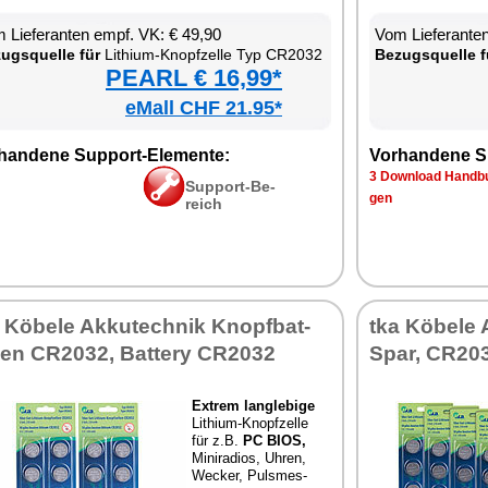
 Lie­fe­ran­ten empf. VK: € 49,90
Vom Lie­fe­ran­t
zugs­quel­le für
Li­thi­um-Knopf­zel­le Typ CR2032
Be­zugs­quel­le f
PEARL € 16,99*
eMall CHF 21.95*
han­de­ne Sup­port-Ele­men­te:
Vor­han­de­ne S
3 Down­load Hand­bu
Sup­port-Be­
gen
reich
 Kö­be­le Ak­ku­tech­nik Knopf­bat­
tka Kö­be­le
ri­en CR2032, Bat­te­ry CR2032
Spar, CR2032
Ex­trem lang­le­bi­ge
Li­thi­um-Knopf­zel­le
für z.B.
PC BIOS,
Mi­ni­ra­di­os, Uh­ren,
We­cker, Puls­mes­