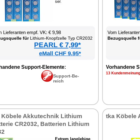
ser.
 Lie­fe­ran­ten empf. VK: € 9,98
Vom Lie­fe­ran­t
zugs­quel­le für
Li­thi­um-Knopf­zel­le Typ CR2032
Be­zugs­quel­le f
PEARL € 7,99*
eMall CHF 9.95*
han­de­ne Sup­port-Ele­men­te:
Vor­han­de­ne S
13 Kun­den­mei­nun­
Sup­port-Be­
reich
 Kö­be­le Ak­ku­tech­nik Li­thi­um
tka Kö­be­le 
­te­rie CR2032, Bat­te­ri­en Li­thi­um
32
Ex­trem lang­le­bi­ge