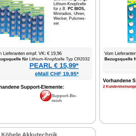
Li­thi­um-Knopf­zel­le
für z.B.
PC BIOS,
Mi­ni­ra­di­os, Uh­ren,
We­cker, Puls­mes­
ser.
 Lie­fe­ran­ten empf. VK: € 19,96
Vom Lie­fe­ran­t
zugs­quel­le für
Li­thi­um-Knopf­zel­le Typ CR2032
Be­zugs­quel­le f
PEARL € 15,99*
eMall CHF 19.95*
Vor­han­de­ne S
han­de­ne Sup­port-Ele­men­te:
2 Kun­den­mei­nun­g
Sup­port-Be­
reich
 Kö­be­le Ak­ku­tech­nik