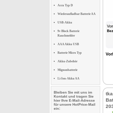
Accu Typ D
Wiederaufladbar Batterie AA
USB-Akku
Vom
Be­
9v Block Batterie
Rauchmelder
AAA Akku USB
Batterie Micro Typ
Vor­
Akku-Zubehör
Mignonbatterie
Li-Ion-Akku AA
Bleiben Sie mit uns im
tka
Kontakt und tragen Sie
Bat
hier Ihre E-Mail-Adresse
für unsere HotPrice-Mail
20
ein: