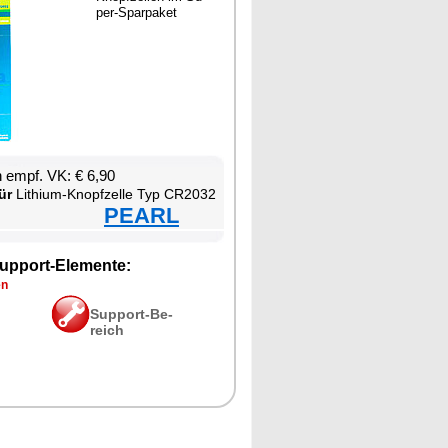
per-Spar­pa­ket
en empf. VK: € 6,90
ür
Li­thi­um-Knopf­zel­le Typ CR2032
PEARL
up­port-Ele­men­te:
en
Sup­port-Be­
reich