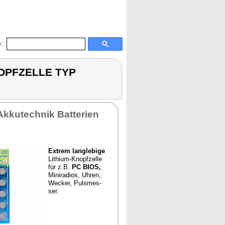
:
KNOPFZELLE TYP
k­ku­tech­nik Bat­te­ri­en
Ex­trem lang­le­bi­ge
Li­thi­um-Knopf­zel­le
für z.B.
PC BIOS,
Mi­ni­ra­di­os, Uh­ren,
We­cker, Puls­mes­
ser.