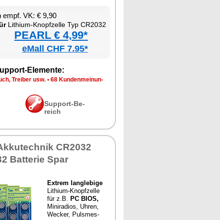
en empf. VK: € 9,90
ür
Li­thi­um-Knopf­zel­le Typ CR2032
PEARL € 4,99*
eMall CHF 7.95*
up­port-Ele­men­te:
ch, Trei­ber usw.
•
68 Kun­den­mei­nun­
Sup­port-Be­
reich
 Ak­ku­tech­nik CR2032
 Bat­te­rie Spar
Ex­trem lang­le­bi­ge
Li­thi­um-Knopf­zel­le
für z.B.
PC BIOS,
Mi­ni­ra­di­os, Uh­ren,
We­cker, Puls­mes­