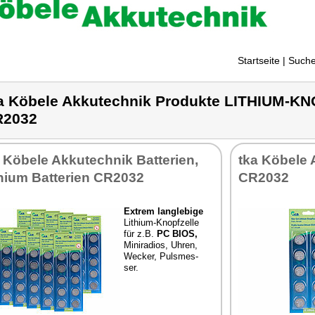
Startseite
| Suche
a Köbele Akkutechnik Produkte LITHIUM-
R2032
 Kö­be­le Ak­ku­tech­nik Bat­te­ri­en,
tka Kö­be­le A
thi­um Bat­te­ri­en CR2032
CR2032
Ex­trem lang­le­bi­ge
Li­thi­um-Knopf­zel­le
für z.B.
PC BIOS,
Mi­ni­ra­di­os, Uh­ren,
We­cker, Puls­mes­
ser.