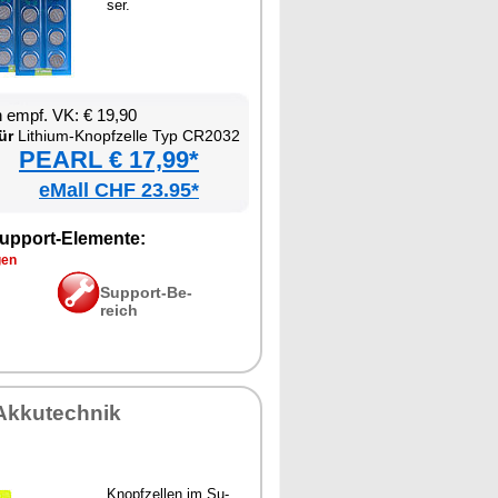
ser.
en empf. VK: € 19,90
ür
Li­thi­um-Knopf­zel­le Typ CR2032
PEARL € 17,99*
eMall CHF 23.95*
up­port-Ele­men­te:
gen
Sup­port-Be­
reich
Ak­ku­tech­nik
Knopf­zel­len im Su­