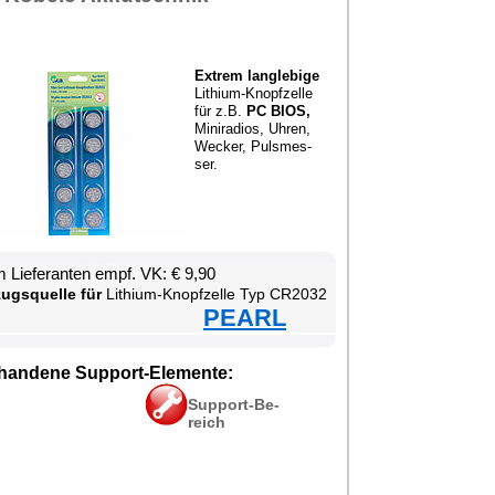
Ex­trem lang­le­bi­ge
Li­thi­um-Knopf­zel­le
für z.B.
PC BIOS,
Mi­ni­ra­di­os, Uh­ren,
We­cker, Puls­mes­
ser.
 Lie­fe­ran­ten empf. VK: € 9,90
zugs­quel­le für
Li­thi­um-Knopf­zel­le Typ CR2032
PEARL
han­de­ne Sup­port-Ele­men­te:
Sup­port-Be­
reich