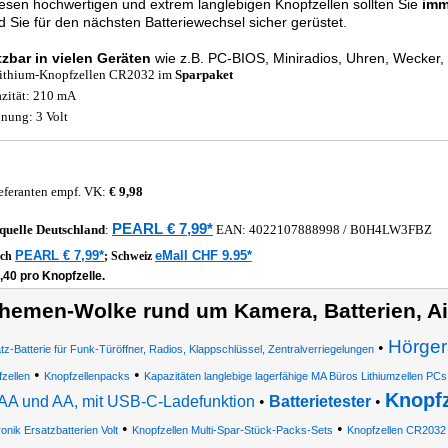
esen hochwertigen und extrem langlebigen Knopfzellen sollten Sie
imm
d Sie für den nächsten Batteriewechsel sicher gerüstet.
tzbar in vielen Geräten
wie z.B. PC-BIOS, Miniradios, Uhren, Wecker,
ithium-Knopfzellen CR2032 im
Sparpaket
zität: 210 mA
nung: 3 Volt
eferanten empf. VK:
€ 9,98
PEARL € 7,99*
quelle
Deutschland
:
EAN:
4022107888998
/ B0H4LW3FBZ
PEARL € 7,99*
eMall CHF 9.95*
ich
;
Schweiz
,40 pro Knopfzelle.
hemen-Wolke rund um Kamera, Batterien, Ai
Hörger
•
tz-Batterie für Funk-Türöffner, Radios, Klappschlüssel, Zentralverriegelungen
•
•
zellen
Knopfzellenpacks
Kapazitäten langlebige lagerfähige MA Büros Lithiumzellen PCs
Knopfz
AA und AA, mit USB-C-Ladefunktion
•
Batterietester
•
•
•
ronik Ersatzbatterien Volt
Knopfzellen Multi-Spar-Stück-Packs-Sets
Knopfzellen CR2032