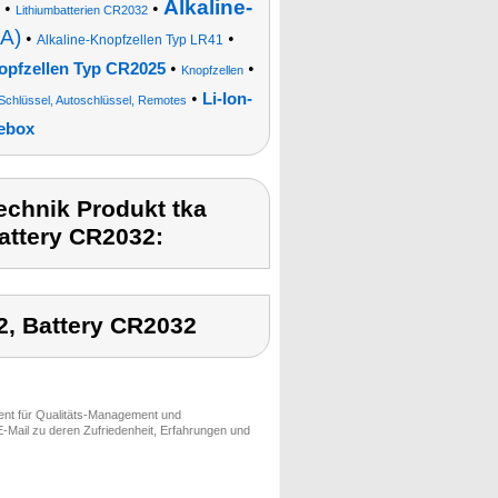
Alkaline-
•
•
Lithiumbatterien CR2032
AA)
•
•
Alkaline-Knopfzellen Typ LR41
•
•
opfzellen Typ CR2025
Knopfzellen
•
Li-Ion-
Schlüssel, Autoschlüssel, Remotes
ebox
chnik Produkt tka
attery CR2032:
2, Battery CR2032
ment für Qualitäts-Management und
-Mail zu deren Zufriedenheit, Erfahrungen und