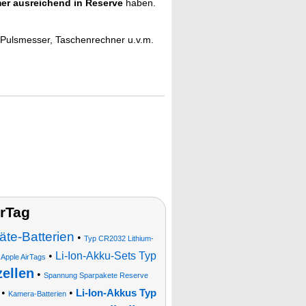
er ausreichend in Reserve
haben.
 Pulsmesser, Taschenrechner u.v.m.
rTag
äte-Batterien
•
Typ CR2032 Lithium-
•
Li-Ion-Akku-Sets Typ
 Apple AirTags
ellen
•
Spannung Sparpakete Reserve
•
•
Li-Ion-Akkus Typ
Kamera-Batterien