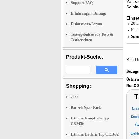
Von di
Support-FAQs
So sin
Erfahrungen, Beiträge
Einse
20 L
Diskussions-Forum
Kapa
Testergebnisse aus Tests &
Span
Testberichten
Produkt-Suche:
Vom Li
Bezugs
Österre
Shopping:
Nur € 0
T
2032
Batterie Spar-Pack
Ersa
Knopf
Lithium-Knopfzelle Typ
CR2450
A
Elekt
Lithium-Batterie Typ CR1632