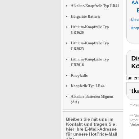
AA 
Alkaline-Knopfzelle Typ LR41
Hörgeräte-Batterie
Uhren
Lithium-Knopfzelle Typ
Knopf
CR1620
Lithium-Knopfzelle Typ
CR2025
Di
Lithium-Knopfzelle Typ
Kö
CR2016
Knopfzelle
[an er
Knopfzelle Typ LR44
tk
Alkaline-Batterien Mignon
(AA)
* Pre
** Di
Bleiben Sie mit uns im
Produ
Kontakt und tragen Sie
Verbe
hier Ihre E-Mail-Adresse
für unsere HotPrice-Mail