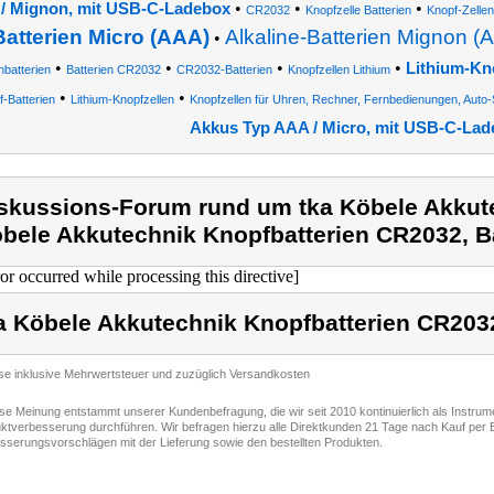
•
•
•
/ Mignon, mit USB-C-Ladebox
CR2032
Knopfzelle Batterien
Knopf-Zellen
Batterien Micro (AAA)
Alkaline-Batterien Mignon (
•
•
•
•
•
Lithium-Kn
batterien
Batterien CR2032
CR2032-Batterien
Knopfzellen Lithium
•
•
-Batterien
Lithium-Knopfzellen
Knopfzellen für Uhren, Rechner, Fernbedienungen, Auto-
Akkus Typ AAA / Micro, mit USB-C-Lad
skussions-Forum rund um tka Köbele Akkute
bele Akkutechnik Knopfbatterien CR2032, B
ror occurred while processing this directive]
a Köbele Akkutechnik Knopfbatterien CR203
ise inklusive Mehrwertsteuer und zuzüglich Versandkosten
ese Meinung entstammt unserer Kundenbefragung, die wir seit 2010 kontinuierlich als Instru
ktverbesserung durchführen. Wir befragen hierzu alle Direktkunden 21 Tage nach Kauf per E
sserungsvorschlägen mit der Lieferung sowie den bestellten Produkten.