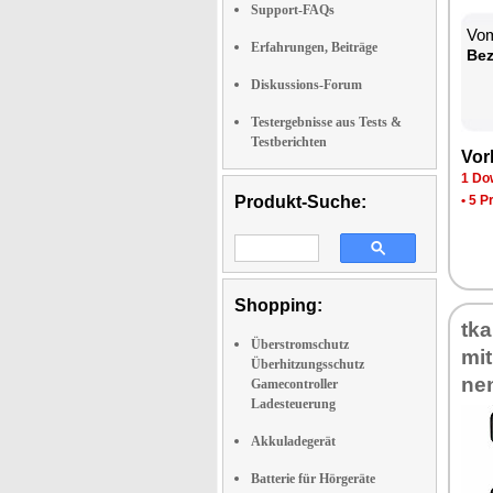
Support-FAQs
Vom
Erfahrungen, Beiträge
Be­
Diskussions-Forum
Testergebnisse aus Tests &
Testberichten
Vor­
1 Dow
Produkt-Suche:
•
5 P
Shopping:
tka
Überstromschutz
mit
Überhitzungsschutz
ne
Gamecontroller
Ladesteuerung
Akkuladegerät
Batterie für Hörgeräte