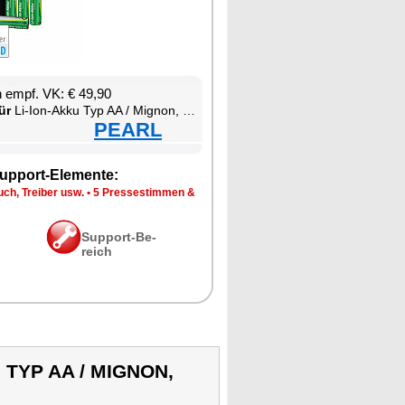
en empf. VK: € 49,90
ür
Li-Ion-Ak­ku Typ AA / Mi­gnon, mit USB-C-La­de­box
PEARL
up­port-Ele­men­te:
ch, Trei­ber usw.
•
5 Pres­se­stim­men &
Sup­port-Be­
reich
U TYP AA / MIGNON,