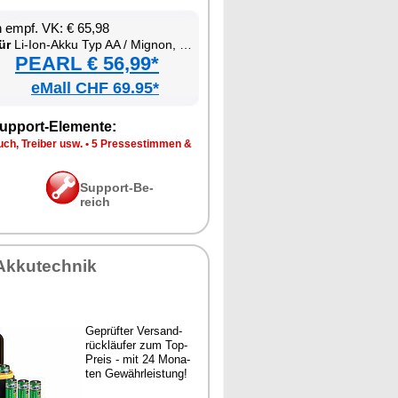
en empf. VK: € 65,98
ür
Li-Ion-Ak­ku Typ AA / Mi­gnon, mit USB-C-La­de­box
PEARL € 56,99*
eMall CHF 69.95*
up­port-Ele­men­te:
ch, Trei­ber usw.
•
5 Pres­se­stim­men &
Sup­port-Be­
reich
Ak­ku­tech­nik
Ge­prüf­ter Ver­sand­
rück­läu­fer zum Top-
Preis - mit 24 Mo­na­
ten Ge­währ­leis­tung!