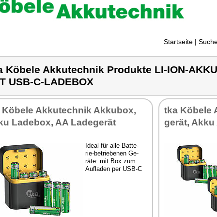
Startseite
| Suche
a Köbele Akkutechnik Produkte LI-ION-AKK
IT USB-C-LADEBOX
 Kö­be­le Ak­ku­tech­nik Ak­ku­box,
tka Kö­be­le 
ku La­de­box, AA La­de­ge­rät
ge­rät, Ak­ku
Ide­al für al­le Bat­te­
rie-be­trie­be­nen Ge­
rä­te: mit Box zum
Auf­la­den per USB-C