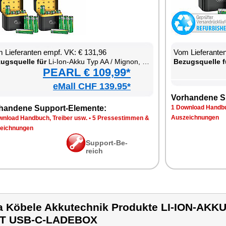
 Lie­fe­ran­ten empf. VK: € 131,96
Vom Lie­fe­ran­t
zugs­quel­le für
Li-Ion-Ak­ku Typ AA / Mi­gnon, mit USB-C-La­de­box
Be­zugs­quel­le f
PEARL € 109,99*
eMall CHF 139.95*
Vor­han­de­ne S
han­de­ne Sup­port-Ele­men­te:
1 Down­load Hand­bu
Aus­zeich­nun­gen
n­load Hand­buch, Trei­ber usw.
•
5 Pres­se­stim­men &
eich­nun­gen
Sup­port-Be­
reich
a Köbele Akkutechnik Produkte LI-ION-AKK
IT USB-C-LADEBOX