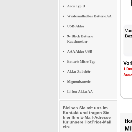
Accu Typ D
Wiederaufladbar Batterie AA
USB-Akku
Vom
Be­
9v Block Batterie
Rauchmelder
AAA Akku USB
Batterie Micro Typ
Vor­
1 Dow
Akku-Zubehör
Aus­z
Mignonbatterie
Li-Ion-Akku AA
Bleiben Sie mit uns im
Kontakt und tragen Sie
hier Ihre E-Mail-Adresse
tk
für unsere HotPrice-Mail
ein:
M