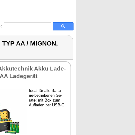
:
U TYP AA / MIGNON,
Ak­ku­tech­nik Ak­ku La­de­
 AA La­de­ge­rät
Ide­al für al­le Bat­te­
rie-be­trie­be­nen Ge­
rä­te: mit Box zum
Auf­la­den per USB-C