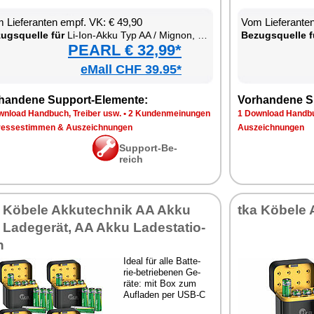
 Lie­fe­ran­ten empf. VK: € 49,90
Vom Lie­fe­ran­t
zugs­quel­le für
Li-Ion-Ak­ku Typ AA / Mi­gnon, mit USB-C-La­de­box
Be­zugs­quel­le f
PEARL € 32,99*
eMall CHF 39.95*
han­de­ne Sup­port-Ele­men­te:
Vor­han­de­ne S
n­load Hand­buch, Trei­ber usw.
•
2 Kun­den­mei­nun­gen
1 Down­load Hand­bu
res­se­stim­men & Aus­zeich­nun­gen
Aus­zeich­nun­gen
Sup­port-Be­
reich
 Kö­be­le Ak­ku­tech­nik AA Ak­ku
tka Kö­be­le 
 La­de­ge­rät, AA Ak­ku La­de­sta­tio­
n
Ide­al für al­le Bat­te­
rie-be­trie­be­nen Ge­
rä­te: mit Box zum
Auf­la­den per USB-C