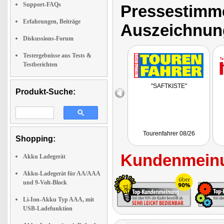
Support-FAQs
Pressestimme
Erfahrungen, Beiträge
Auszeichnun
Diskussions-Forum
Testergebnisse aus Tests &
Testberichten
"SAFTKISTE"
Produkt-Suche:
Tourenfahrer 08/26
Shopping:
Kundenmeinu
Akku Ladegerät
Akku-Ladegerät für AA/AAA
und 9-Volt-Block
Li-Ion-Akku Typ AAA, mit
USB-Ladefunktion