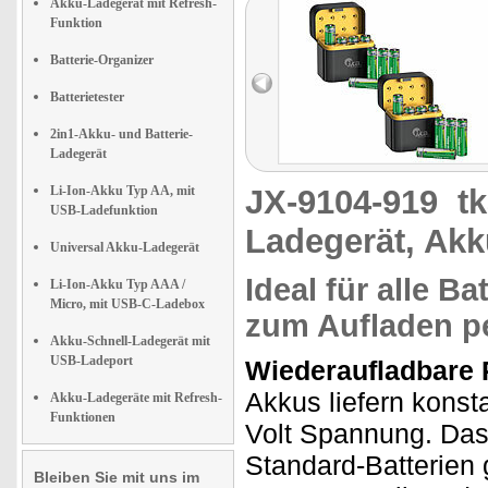
Akku-Ladegerät mit Refresh-
Funktion
Batterie-Organizer
Batterietester
2in1-Akku- und Batterie-
Ladegerät
Li-Ion-Akku Typ AA, mit
JX-9104-919
t
USB-Ladefunktion
Ladegerät, Akk
Universal Akku-Ladegerät
Ideal für alle B
Li-Ion-Akku Typ AAA /
Micro, mit USB-C-Ladebox
zum Aufladen p
Akku-Schnell-Ladegerät mit
USB-Ladeport
Wiederaufladbare P
Akkus liefern konst
Akku-Ladegeräte mit Refresh-
Funktionen
Volt Spannung. Das i
Standard-Batterien
Bleiben Sie mit uns im