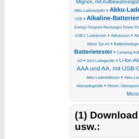
Mignon, mit Aufbewahrungs
Akku-Lad
•
Akku Ladeadapter
Alkaline-Batterie
•
USB
Energy Pluspole Recharges Power Po
•
•
USB C Ladeboxen
Akkuboxen
Ak
•
Akkus Typ AA
Batterieladege
Batterietester
•
Camping Auf
•
•
Li-Ion-A
AA
AAA-Ladegeräte
AAA und AA, mit USB-C
•
Akku Ladestationen
Akku-La
•
Akkuladegeräte
Reisen Überspann
Micro
(1) Download
usw.: