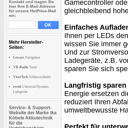
Gamecontroller oder
Kontakt und tragen Sie
hier Ihre E-Mail-Adresse
gleichbleibend hohe
für unsere HotPrice-Mail
ein:
Einfaches Auflade
Ihnen per LEDs den
Mehr Hersteller-
wissen Sie immer ge
Seiten:
Und zur Stromverso
Lescars
Navigation
Ladegeräte, z.B. v
sparen Sie sich spez
VR-Radio
Tuner
VisorTech
Schliesszylinder
Langfristig spare
revolt
Universal-Dynamo-
Energie ersetzen d
Ladegeräte
reduziert Ihren Abfal
Service- & Support-
umweltbewusste Ha
Website der Marke tka
Köbele Akkutechnik
für die
Perfekt für unterw