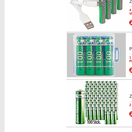
Z
4
V
P
1
P
Z
2