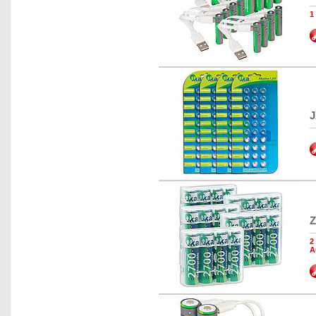
1
J
Z
2
A