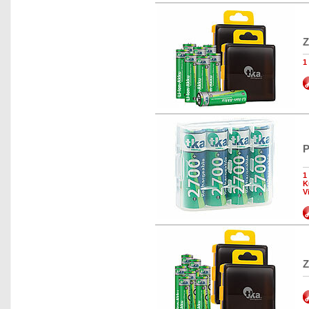
Z
1
P
1
K
V
Z