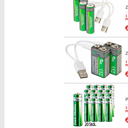
Z
1
P
Z
1
P
P
3
P