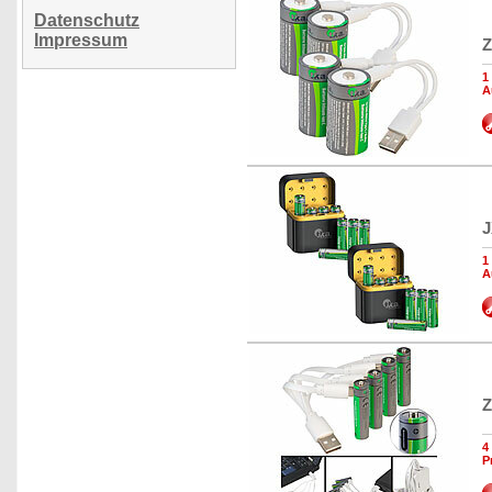
Datenschutz
Impressum
Z
1
A
J
1
A
Z
4
P