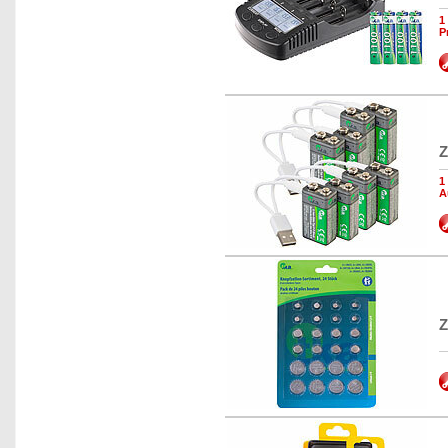
1
P
Z
1
A
Z