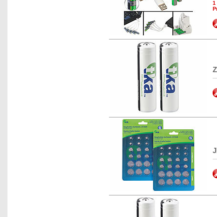
1
P
Z
J