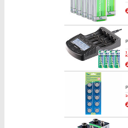
P
1
K
P
1