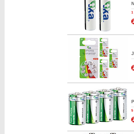
N
1
J
P
5