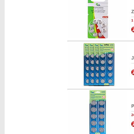
Z
1
J
P
2