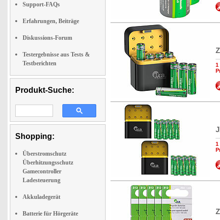
Support-FAQs
Erfahrungen, Beiträge
Diskussions-Forum
Z
Testergebnisse aus Tests &
Testberichten
1
P
Produkt-Suche:
J
Shopping:
1
P
Überstromschutz
Überhitzungsschutz
Gamecontroller
Ladesteuerung
Akkuladegerät
Z
Batterie für Hörgeräte