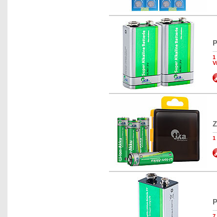
P
1
V
Z
1
P
7