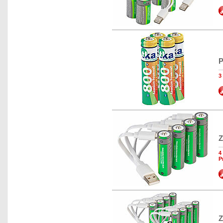
P
3
Z
4
P
Z