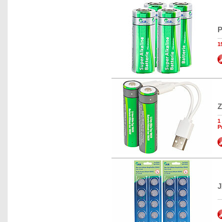
P
1
Z
1
P
J