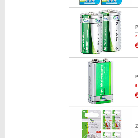
P
2
P
5
Z