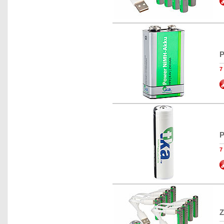
P
7
P
7
Z