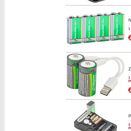
N
1
Z
1
P
P
3
P