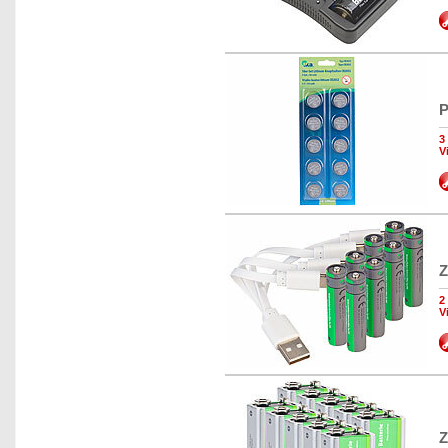
P
3
V
Z
2
V
Z