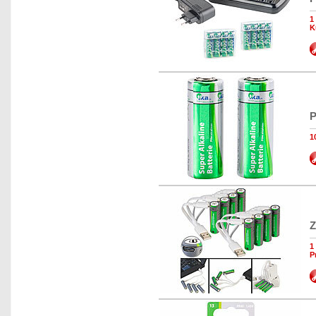
1
K
P
1
Z
1
P