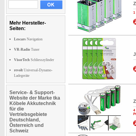
Z
1
Mehr Hersteller-
Seiten:
Lescars
Navigation
VR-Radio
Tuner
J
VisorTech
Schliesszylinder
revolt
Universal-Dynamo-
Ladegeräte
Service- & Support-
Website der Marke tka
Z
Köbele Akkutechnik
für die
4
Vertriebsgebiete
P
Deutschland,
Österreich und
Schweiz