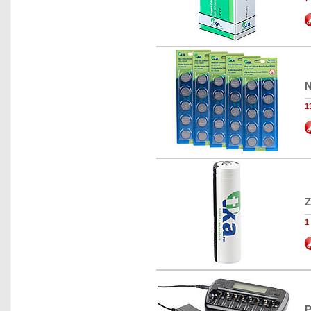
N
1
Z
1
P