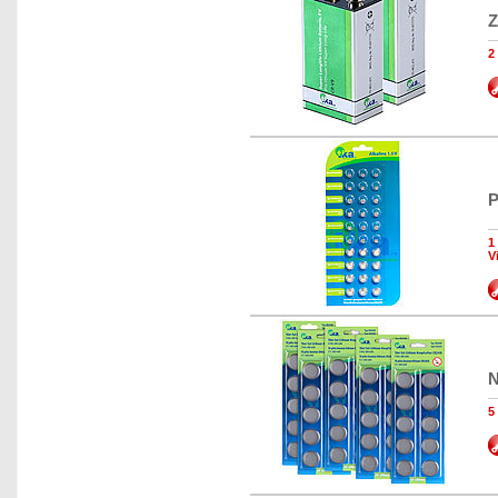
Z
2
P
1
V
N
5