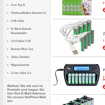
2
Accu Typ D
Wiederaufladbar Batterie AA
USB-Akku
9v Block Batterie
Rauchmelder
Z
1
AAA Akku USB
Batterie Micro Typ
Akku-Zubehör
Mignonbatterie
P
Li-Ion-Akku AA
2
P
Bleiben Sie mit uns im
Kontakt und tragen Sie
hier Ihre E-Mail-Adresse
für unsere HotPrice-Mail
ein: