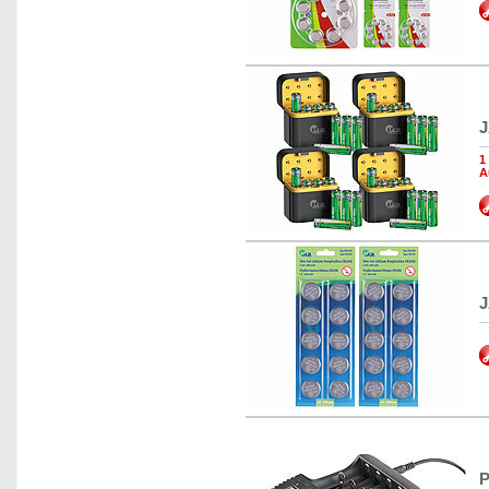
J
1
A
J
P