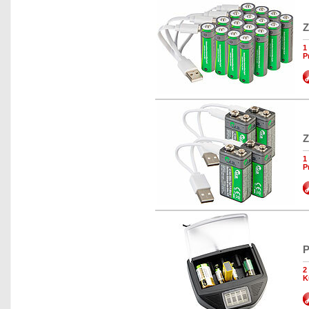
Z
1
P
Z
1
P
P
2
K