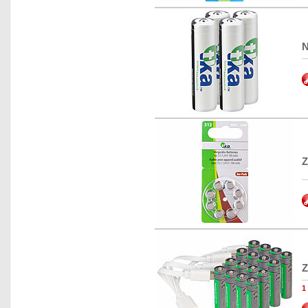
N
Z
Z
1