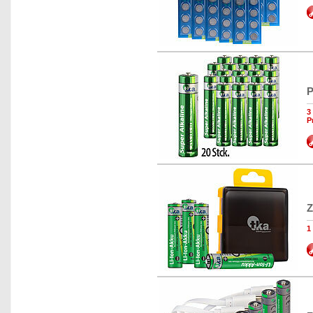
P
3
P
Z
1