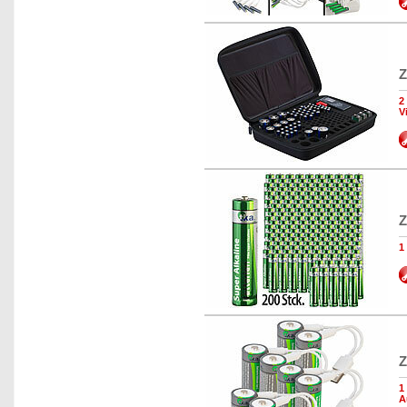
Z
2
V
Z
1
Z
1
A