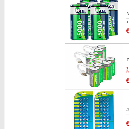
N
1
Z
1
P
J