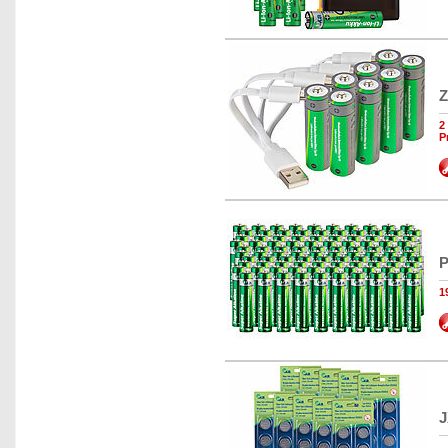
Z
2
P
P
1
J