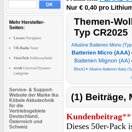
Nur € 0,40 pro Lithiu
Themen-Wolk
Mehr Hersteller-
Seiten:
Typ CR2025
Lescars
Navigation
Alkaline Batterien Mono (Typ
VR-Radio
Tuner
Batterien Micro (AAA)
VisorTech
Schliesszylinder
Batterien Mignon (AA)
revolt
Universal-Dynamo-
•
Block)
Alkaline Batterien Baby (T
Ladegeräte
L
Service- & Support-
(1) Beiträge,
Website der Marke tka
Köbele Akkutechnik
für die
Vertriebsgebiete
Kundenbeitrag
**
Deutschland,
Österreich und
Dieses 50er-Pack is
Schweiz