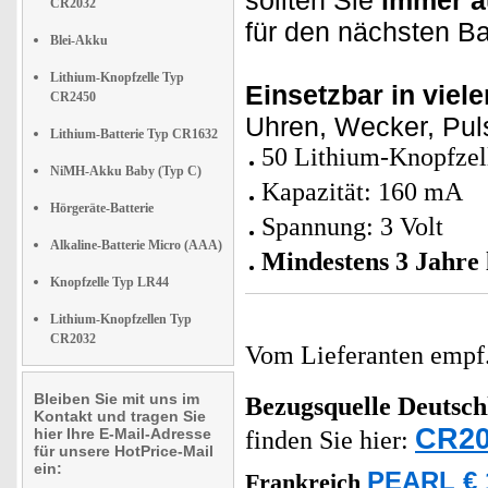
sollten Sie
immer a
CR2032
für den nächsten Ba
Blei-Akku
Lithium-Knopfzelle Typ
Einsetzbar in viel
CR2450
Uhren, Wecker, Pul
Lithium-Batterie Typ CR1632
50 Lithium-Knopfze
NiMH-Akku Baby (Typ C)
Kapazität: 160 mA
Hörgeräte-Batterie
Spannung: 3 Volt
Alkaline-Batterie Micro (AAA)
Mindestens 3 Jahre 
Knopfzelle Typ LR44
Lithium-Knopfzellen Typ
CR2032
Vom Lieferanten emp
Bleiben Sie mit uns im
Bezugsquelle
Deutsch
Kontakt und tragen Sie
CR20
hier Ihre E-Mail-Adresse
finden Sie hier:
für unsere HotPrice-Mail
ein:
PEARL € 
Frankreich