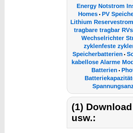
Energy Notstrom In
Homes
PV Speiche
•
Lithium Reservestro
tragbare tragbar RVs
Wechselrichter St
zyklenfeste zykl
Speicherbatterien
So
•
kabellose Alarme Mod
Batterien
Pho
•
Batteriekapazitä
Spannungsanz
(1) Download
usw.: