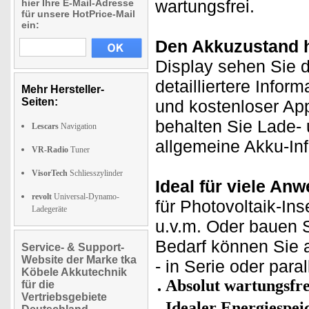
wartungsfrei.
hier Ihre E-Mail-Adresse
für unsere HotPrice-Mail
ein:
Den Akkuzustand h
Display sehen Sie d
detailliertere Info
Mehr Hersteller-
Seiten:
und kostenloser Ap
behalten Sie Lade- 
Lescars
Navigation
allgemeine Akku-In
VR-Radio
Tuner
VisorTech
Schliesszylinder
Ideal für viele An
revolt
Universal-Dynamo-
für Photovoltaik-In
Ladegeräte
u.v.m. Oder bauen S
Bedarf können Sie 
Service- & Support-
Website der Marke tka
- in Serie oder paral
Köbele Akkutechnik
Absolut wartungsfre
für die
Vertriebsgebiete
Idealer Energiespei