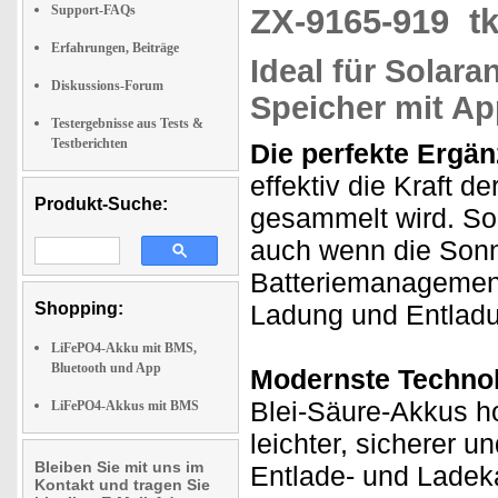
Support-FAQs
ZX-9165-919
t
Erfahrungen, Beiträge
Ideal für Solara
Diskussions-Forum
Speicher mit Ap
Testergebnisse aus Tests &
Testberichten
Die perfekte Ergän
effektiv die Kraft d
Produkt-Suche:
gesammelt wird. So 
auch wenn die Sonne
Batteriemanagement
Shopping:
Ladung und Entlad
LiFePO4-Akku mit BMS,
Bluetooth und App
Modernste Technol
Blei-Säure-Akkus h
LiFePO4-Akkus mit BMS
leichter, sicherer u
Bleiben Sie mit uns im
Entlade- und Ladeka
Kontakt und tragen Sie