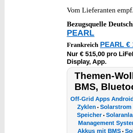
Vom Lieferanten emp
Bezugsquelle
Deutsch
PEARL
PEARL € 1
Frankreich
Nur € 515,00 pro LiF
Display, App.
Themen-Wolk
BMS, Blueto
Off-Grid Apps Androi
Zyklen
Solarstrom
•
Speicher
Solaranla
•
Management Syste
Akkus mit BMS
So
•