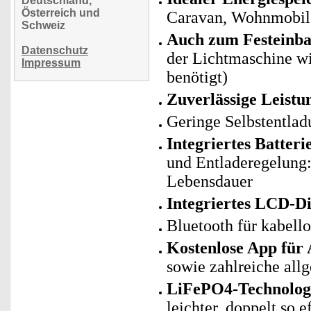
Deutschland,
Österreich und
Caravan, Wohnmobil,
Schweiz
Auch zum Festeinba
Datenschutz
der Lichtmaschine wi
Impressum
benötigt)
Zuverlässige Leistu
Geringe Selbstentlad
Integriertes Batte
und Entladeregelung: 
Lebensdauer
Integriertes LCD-Di
Bluetooth für kabell
Kostenlose App für
sowie zahlreiche al
LiFePO4-Technologie
leichter, doppelt so 