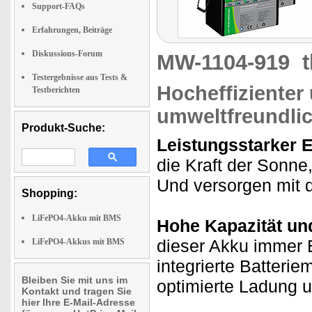
Support-FAQs
Erfahrungen, Beiträge
Diskussions-Forum
MW-1104-919
Testergebnisse aus Tests &
Hocheffizienter
Testberichten
umweltfreundli
Produkt-Suche:
Leistungsstarker 
die Kraft der Sonne
Und versorgen mit d
Shopping:
LiFePO4-Akku mit BMS
Hohe Kapazität und
dieser Akku immer 
LiFePO4-Akkus mit BMS
integrierte Batter
Bleiben Sie mit uns im
optimierte Ladung 
Kontakt und tragen Sie
hier Ihre E-Mail-Adresse