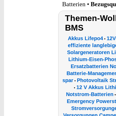
Batterien •
Bezugsqu
Themen-Wolk
BMS
Akkus Lifepo4
12V
•
effiziente langlebi
Solargeneratoren 
Lithium-Eisen-Phos
Ersatzbatterien N
Batterie-Managemen
spar
Photovoltaik S
•
12 V Akkus Lit
•
Notstrom-Batterien
Emergency Powerst
Stromversorgunge
Versorgungen Campe