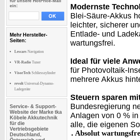
für unsere HotPrice-Mail
Modernste Technol
ein:
Blei-Säure-Akkus h
leichter, sicherer u
Entlade- und Ladeka
Mehr Hersteller-
Seiten:
wartungsfrei.
Lescars
Navigation
Ideal für viele An
VR-Radio
Tuner
für Photovoltaik-In
VisorTech
Schliesszylinder
mehrere Akkus hinter
revolt
Universal-Dynamo-
Ladegeräte
Steuern sparen mi
Bundesregierung neu
Service- & Support-
Website der Marke tka
Anlagen von 0 % in 
Köbele Akkutechnik
alle, die eigenen 
für die
Vertriebsgebiete
Absolut wartungsfre
Deutschland,