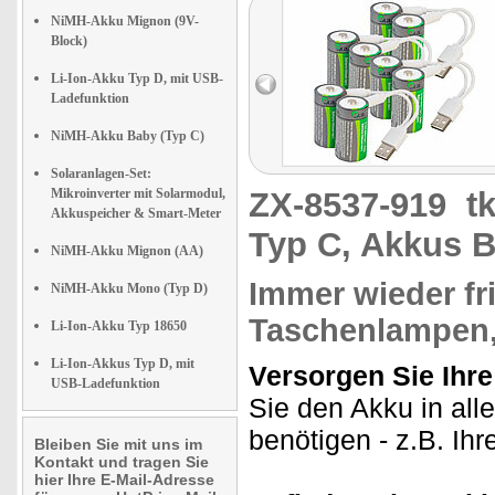
NiMH-Akku Mignon (9V-
Block)
Li-Ion-Akku Typ D, mit USB-
Ladefunktion
NiMH-Akku Baby (Typ C)
Solaranlagen-Set:
Mikroinverter mit Solarmodul,
ZX-8537-919
t
Akkuspeicher & Smart-Meter
Typ C, Akkus 
NiMH-Akku Mignon (AA)
Immer wieder fr
NiMH-Akku Mono (Typ D)
Taschenlampen,
Li-Ion-Akku Typ 18650
Li-Ion-Akkus Typ D, mit
Versorgen Sie Ihre
USB-Ladefunktion
Sie den Akku in all
benötigen - z.B. Ih
Bleiben Sie mit uns im
Kontakt und tragen Sie
hier Ihre E-Mail-Adresse