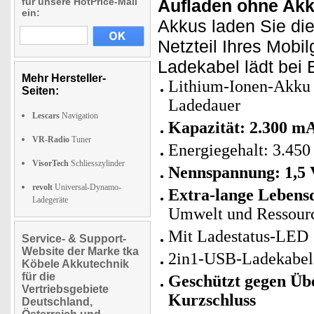
für unsere HotPrice-Mail
Aufladen ohne Akk
ein:
Akkus laden Sie die
Netzteil Ihres Mobil
Ladekabel lädt bei 
Mehr Hersteller-
Lithium-Ionen-Akku
Seiten:
Ladedauer
Lescars
Navigation
Kapazität: 2.300 m
VR-Radio
Tuner
Energiegehalt: 3.4
VisorTech
Schliesszylinder
Nennspannung: 1,5 
revolt
Universal-Dynamo-
Extra-lange Lebensd
Ladegeräte
Umwelt und Ressour
Mit Ladestatus-LED
Service- & Support-
Website der Marke tka
2in1-USB-Ladekabel: 
Köbele Akkutechnik
für die
Geschützt gegen Üb
Vertriebsgebiete
Kurzschluss
Deutschland,