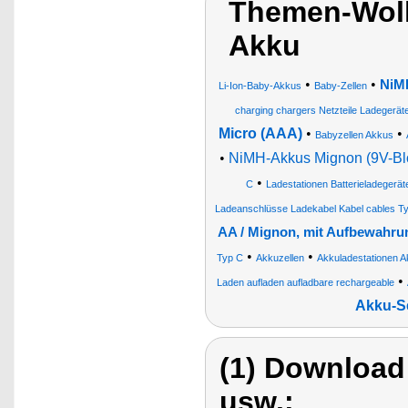
Themen-Wolk
Akku
•
•
NiM
Li-Ion-Baby-Akkus
Baby-Zellen
charging chargers Netzteile Ladegerä
Micro (AAA)
•
•
Babyzellen Akkus
•
NiMH-Akkus Mignon (9V-Bl
•
C
Ladestationen Batterieladegerät
Ladeanschlüsse Ladekabel Kabel cables T
AA / Mignon, mit Aufbewahr
•
•
Typ C
Akkuzellen
Akkuladestationen A
•
Laden aufladen aufladbare rechargeable
Akku-S
(1) Download
usw.: