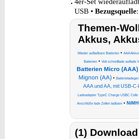
4er-Set wiederaufla
USB •
Bezugsquelle
Themen-Wol
Akkus, Akk
•
Wieder aufladbare Batterien
AAA Akku
•
Batterien
Volt schnelllade auflade V
Batterien Micro (AAA)
Mignon (AA)
•
Batterieladeger
AAA und AA, mit USB-C-
Ladeadapter TypeC Charge USBC Cells
•
NiMH-
Anschlüße lade Zellen ladbare
(1) Download