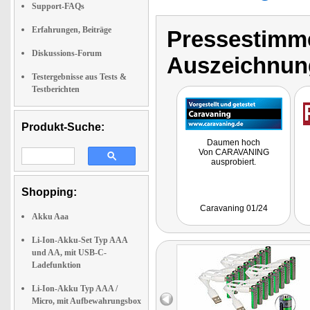
Support-FAQs
Erfahrungen, Beiträge
Pressestimme
Diskussions-Forum
Auszeichnun
Testergebnisse aus Tests &
Testberichten
Produkt-Suche:
Daumen hoch
Von CARAVANING
ausprobiert.
Shopping:
Caravaning 01/24
Akku Aaa
Li-Ion-Akku-Set Typ AAA
und AA, mit USB-C-
Ladefunktion
Li-Ion-Akku Typ AAA /
Micro, mit Aufbewahrungsbox