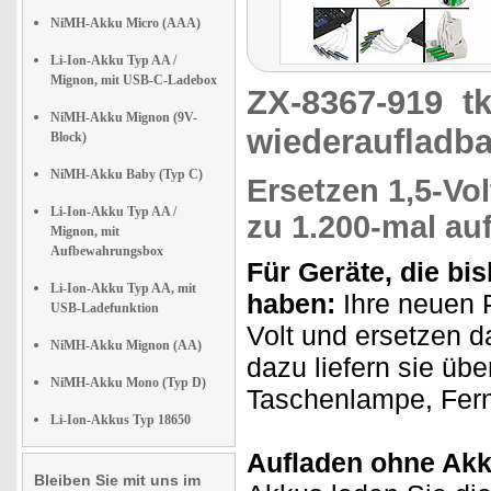
NiMH-Akku Micro (AAA)
Li-Ion-Akku Typ AA /
Mignon, mit USB-C-Ladebox
ZX-8367-919
t
NiMH-Akku Mignon (9V-
wiederaufladba
Block)
NiMH-Akku Baby (Typ C)
Ersetzen 1,5-Vol
Li-Ion-Akku Typ AA /
zu 1.200-mal au
Mignon, mit
Aufbewahrungsbox
Für Geräte, die bis
Li-Ion-Akku Typ AA, mit
haben:
Ihre neuen 
USB-Ladefunktion
Volt und ersetzen d
NiMH-Akku Mignon (AA)
dazu liefern sie übe
NiMH-Akku Mono (Typ D)
Taschenlampe, Fer
Li-Ion-Akkus Typ 18650
Aufladen ohne Akk
Bleiben Sie mit uns im