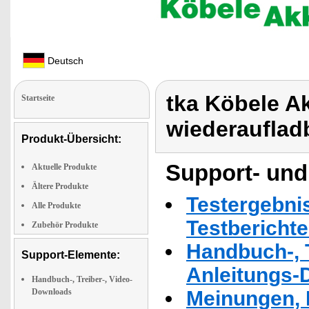
Deutsch
tka Köbele A
Startseite
wiederaufladb
Produkt-Übersicht:
Support- und
Aktuelle Produkte
Ältere Produkte
Testergebni
Alle Produkte
Testbericht
Zubehör Produkte
Handbuch-, T
Support-Elemente:
Anleitungs-
Handbuch-, Treiber-, Video-
Downloads
Meinungen, 