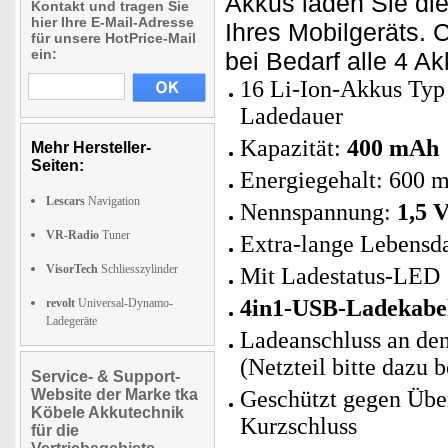
Akkus laden Sie die
Kontakt und tragen Sie
hier Ihre E-Mail-Adresse
Ihres Mobilgeräts. 
für unsere HotPrice-Mail
ein:
bei Bedarf alle 4 Ak
16 Li-Ion-Akkus Typ
Ladedauer
Kapazität:
400 mAh
Mehr Hersteller-
Seiten:
Energiegehalt: 600
Lescars
Navigation
Nennspannung:
1,5 V
VR-Radio
Tuner
Extra-lange Lebensd
VisorTech
Schliesszylinder
Mit Ladestatus-LED
4in1-USB-Ladekabe
revolt
Universal-Dynamo-
Ladegeräte
Ladeanschluss an de
(Netzteil bitte dazu b
Service- & Support-
Website der Marke tka
Geschützt gegen Übe
Köbele Akkutechnik
Kurzschluss
für die