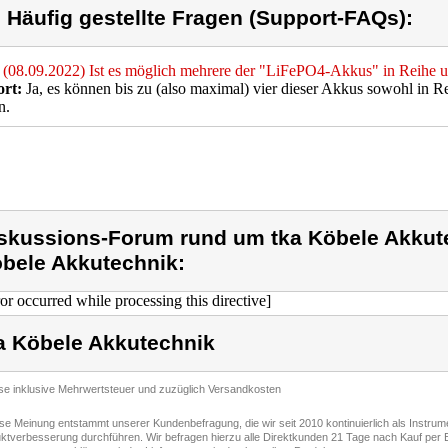
) Häufig gestellte Fragen (Support-FAQs):
(08.09.2022) Ist es möglich mehrere der "LiFePO4-Akkus" in Reihe un
rt:
Ja, es können bis zu (also maximal) vier dieser Akkus sowohl in Rei
n.
skussions-Forum rund um tka Köbele Akkute
bele Akkutechnik:
ror occurred while processing this directive]
a Köbele Akkutechnik
ise inklusive Mehrwertsteuer und zuzüglich Versandkosten
ese Meinung entstammt unserer Kundenbefragung, die wir seit 2010 kontinuierlich als Instru
ktverbesserung durchführen. Wir befragen hierzu alle Direktkunden 21 Tage nach Kauf per E