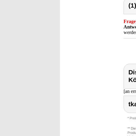
(1
Frage
Antwo
werde
Di
Kö
[an er
tk
* Pre
** Di
Produ