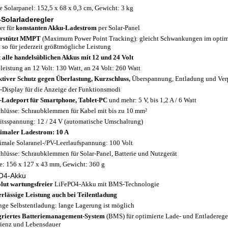
 Solarpanel: 152,5 x 68 x 0,3 cm, Gewicht: 3 kg
Solarladeregler
er für
konstanten Akku-Ladestrom
per Solar-Panel
erstützt MMPT
(Maximum Power Point Tracking): gleicht Schwankungen im optima
t so für jederzeit größtmögliche Leistung
 alle handelsüblichen Akkus mit 12 und 24 Volt
leistung an 12 Volt: 130 Watt, an 24 Volt: 260 Watt
ktiver Schutz gegen Überlastung, Kurzschluss,
Überspannung, Entladung und Ver
Display für die Anzeige der Funktionsmodi
Ladeport für Smartphone, Tablet-PC
und mehr: 5 V, bis 1,2 A / 6 Watt
hlüsse: Schraubklemmen für Kabel mit bis zu 10 mm²
itsspannung: 12 / 24 V (automatische Umschaltung)
maler Ladestrom: 10 A
male Solaranel-/PV-Leerlaufspannung: 100 Volt
hlüsse: Schraubklemmen für Solar-Panel, Batterie und Nutzgerät
: 156 x 127 x 43 mm, Gewicht: 360 g
O4-Akku
lut wartungsfreier
LiFePO4-Akku mit BMS-Technologie
rlässige Leistung auch bei Teilentladung
nge Selbstentladung: lange Lagerung ist möglich
griertes Batteriemanagement-System
(BMS) für optimierte Lade- und Entladeregel
zienz und Lebensdauer