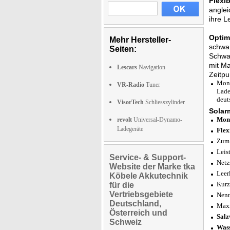
Flexi
anglei
ihre L
Optim
Mehr Hersteller-
schwan
Seiten:
Schwan
mit Ma
Lescars
Navigation
Zeitp
Mono
VR-Radio
Tuner
Lade
deut
VisorTech
Schliesszylinder
Solar
Mono
revolt
Universal-Dynamo-
Ladegeräte
Flex
Zum 
Leis
Service- & Support-
Netz
Website der Marke tka
Leer
Köbele Akkutechnik
Kurz
für die
Vertriebsgebiete
Nenn
Deutschland,
Maxi
Österreich und
Salz
Schweiz
Wass