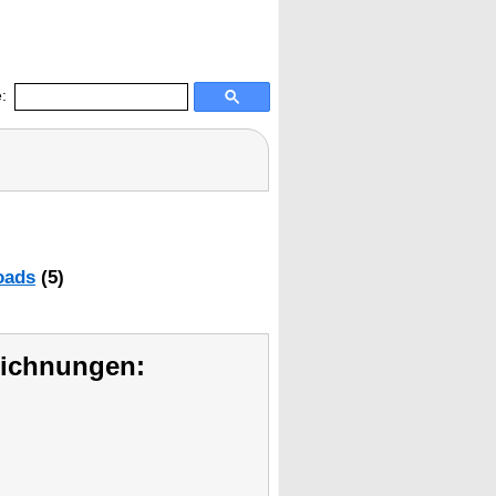
:
oads
(5)
eichnungen: