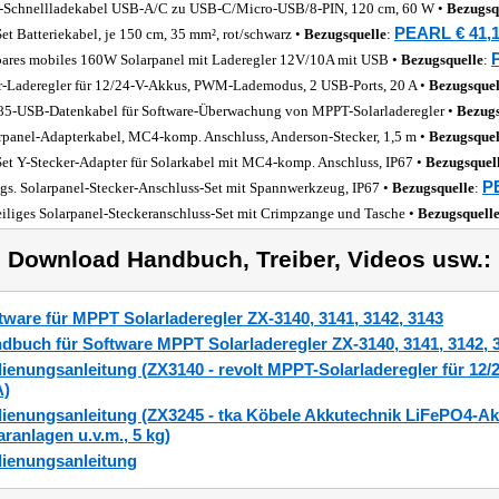
-Schnellladekabel USB-A/C zu USB-C/Micro-USB/8-PIN, 120 cm, 60 W •
Bezugsq
PEARL € 41,1
Set Batteriekabel, je 150 cm, 35 mm², rot/schwarz •
Bezugsquelle
:
bares mobiles 160W Solarpanel mit Laderegler 12V/10A mit USB •
Bezugsquelle
:
r-Laderegler für 12/24-V-Akkus, PWM-Lademodus, 2 USB-Ports, 20 A •
Bezugsquel
5-USB-Datenkabel für Software-Überwachung von MPPT-Solarladeregler •
Bezugs
rpanel-Adapterkabel, MC4-komp. Anschluss, Anderson-Stecker, 1,5 m •
Bezugsquel
Set Y-Stecker-Adapter für Solarkabel mit MC4-komp. Anschluss, IP67 •
Bezugsquel
P
lgs. Solarpanel-Stecker-Anschluss-Set mit Spannwerkzeug, IP67 •
Bezugsquelle
:
eiliges Solarpanel-Steckeranschluss-Set mit Crimpzange und Tasche •
Bezugsquell
) Download Handbuch, Treiber, Videos usw.:
tware für MPPT Solarladeregler ZX-3140, 3141, 3142, 3143
dbuch für Software MPPT Solarladeregler ZX-3140, 3141, 3142, 
ienungsanleitung (ZX3140 - revolt MPPT-Solarladeregler für 12/2
A)
ienungsanleitung (ZX3245 - tka Köbele Akkutechnik LiFePO4-Akk
aranlagen u.v.m., 5 kg)
ienungsanleitung