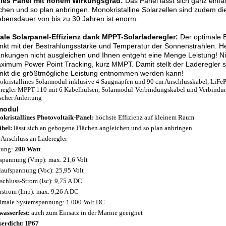
bles Panel mit hohem Wirkungsgrad:
Das Panel lässt sich ganz einf
chen und so plan anbringen. Monokristalline Solarzellen sind zudem die 
ebensdauer von bis zu 30 Jahren ist enorm.
ale Solarpanel-Effizienz dank MPPT-Solarladeregler:
Der optimale B
kt mit der Bestrahlungsstärke und Temperatur der Sonnenstrahlen. 
kungen nicht ausgleichen und Ihnen entgeht eine Menge Leistung! Nic
ximum Power Point Tracking, kurz MMPT. Damit stellt der Laderegler si
unkt die größtmögliche Leistung entnommen werden kann!
kristallines Solarmodul inklusive 4 Saugnäpfen und 90 cm Anschlusskabel, LiFe
regler MPPT-110 mit 6 Kabelhülsen, Solarmodul-Verbindungskabel und Verbindung
scher Anleitung
modul
kristallines Photovoltaik-Panel:
höchste Effizienz auf kleinem Raum
ibel:
lässt sich an gebogene Flächen angleichen und so plan anbringen
Anschluss an Laderegler
tung:
200 Watt
spannung (Vmp): max. 21,6 Volt
laufspannung (Voc): 25,95 Volt
schluss-Strom (Isc): 9,75 A DC
strom (Imp): max. 9,26 A DC
male Systemspannung: 1.000 Volt DC
wasserfest:
auch zum Einsatz in der Marine geeignet
erdicht: IP67