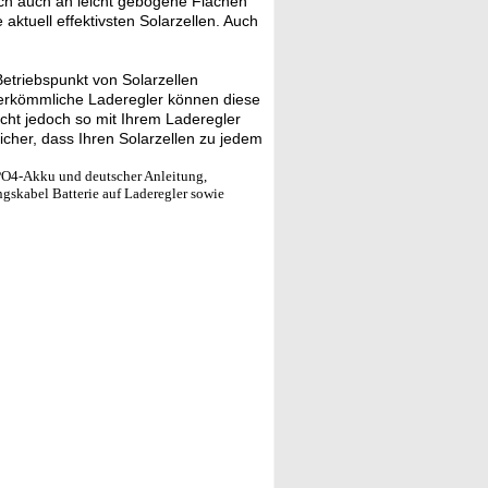
ach auch an leicht gebogene Flächen
aktuell effektivsten Solarzellen. Auch
etriebspunkt von Solarzellen
Herkömmliche Laderegler können diese
ht jedoch so mit Ihrem Laderegler
cher, dass Ihren Solarzellen zu jedem
PO4-Akku und deutscher Anleitung,
skabel Batterie auf Laderegler sowie