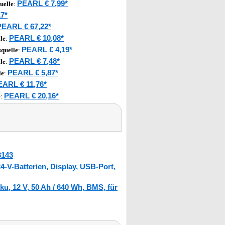
PEARL € 7,99*
uelle
:
7*
PEARL € 67,22*
PEARL € 10,08*
le
:
PEARL € 4,19*
quelle
:
PEARL € 7,48*
le
:
PEARL € 5,87*
le
:
EARL € 11,76*
PEARL € 20,16*
e
:
3143
4-V-Batterien, Display, USB-Port,
u, 12 V, 50 Ah / 640 Wh, BMS, für