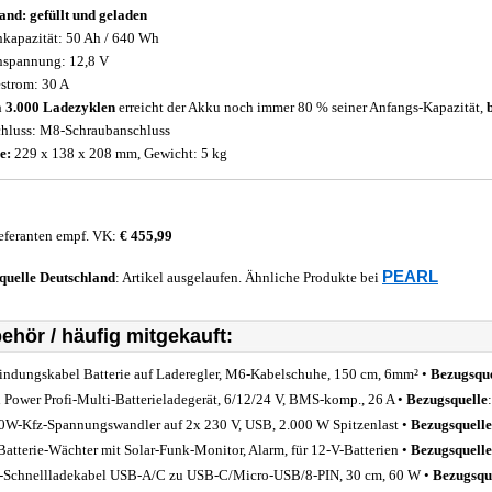
and: gefüllt und geladen
kapazität: 50 Ah / 640 Wh
spannung: 12,8 V
strom: 30 A
h
3.000 Ladezyklen
erreicht der Akku noch immer 80 % seiner Anfangs-Kapazität,
hluss: M8-Schraubanschluss
e:
229 x 138 x 208 mm, Gewicht: 5 kg
eferanten empf. VK:
€ 455,99
PEARL
quelle
Deutschland
: Artikel ausgelaufen. Ähnliche Produkte bei
ehör / häufig mitgekauft:
indungskabel Batterie auf Laderegler, M6-Kabelschuhe, 150 cm, 6mm² •
Bezugsque
 Power Profi-Multi-Batterieladegerät, 6/12/24 V, BMS-komp., 26 A •
Bezugsquelle
0W-Kfz-Spannungswandler auf 2x 230 V, USB, 2.000 W Spitzenlast •
Bezugsquelle
Batterie-Wächter mit Solar-Funk-Monitor, Alarm, für 12-V-Batterien •
Bezugsquelle
-Schnellladekabel USB-A/C zu USB-C/Micro-USB/8-PIN, 30 cm, 60 W •
Bezugsqu