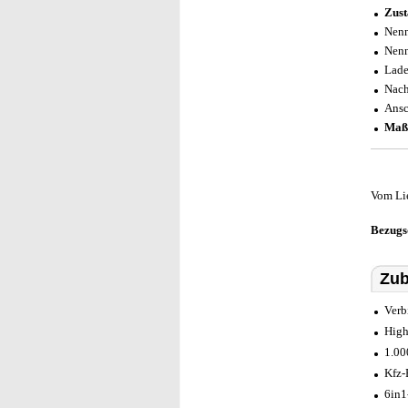
Zust
Nenn
Nenn
Lade
Nac
Ansc
Maß
Vom Li
Bezugs
Zub
Verb
High
1.00
Kfz-
6in1