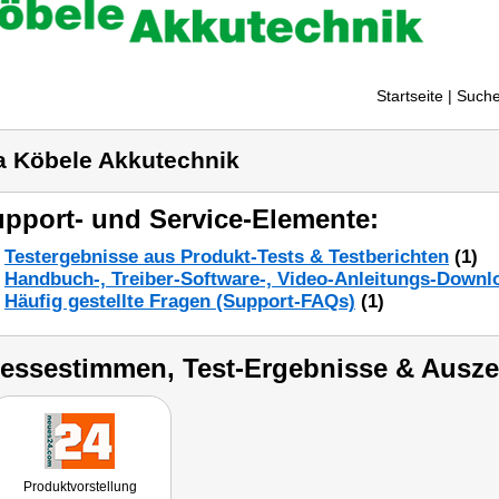
Startseite
| Suche
a Köbele Akkutechnik
pport- und Service-Elemente:
Testergebnisse aus Produkt-Tests & Testberichten
(1)
Handbuch-, Treiber-Software-, Video-Anleitungs-Downl
Häufig gestellte Fragen (Support-FAQs)
(1)
ressestimmen, Test-Ergebnisse & Ausz
Produktvorstellung