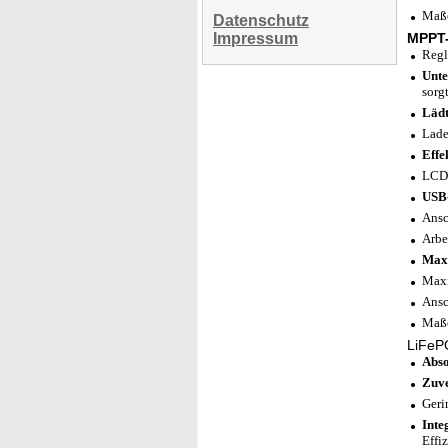
Maße
Datenschutz
Impressum
MPPT-
Regl
Unt
sorg
Lädt
Lade
Effe
LCD-
USB-
Ansc
Arbe
Maxi
Maxi
Ansc
Maße
LiFeP
Abso
Zuve
Geri
Inte
Effi