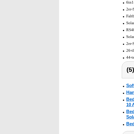
6in1
2er-
Falt
Sola
RS48
Sola
2er-
26-t
44-t
(5
Sof
Han
Bed
10 
Bed
Sol
Bed