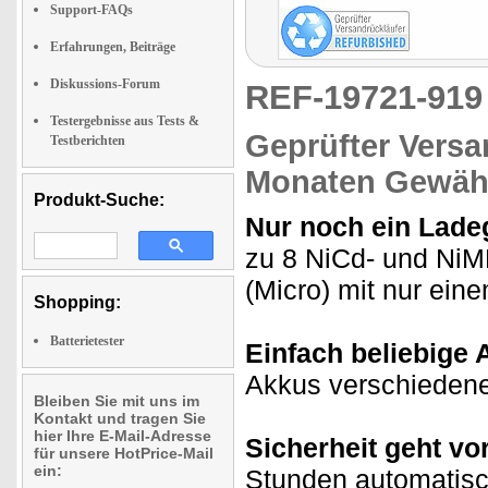
Support-FAQs
Erfahrungen, Beiträge
Diskussions-Forum
REF-19721-91
Testergebnisse aus Tests &
Geprüfter Versa
Testberichten
Monaten Gewähr
Produkt-Suche:
Nur noch ein Ladeg
zu 8 NiCd- und Ni
(Micro) mit nur ein
Shopping:
Batterietester
Einfach beliebige 
Akkus verschiedener
Bleiben Sie mit uns im
Kontakt und tragen Sie
hier Ihre E-Mail-Adresse
Sicherheit geht vor
für unsere HotPrice-Mail
ein:
Stunden automatisc