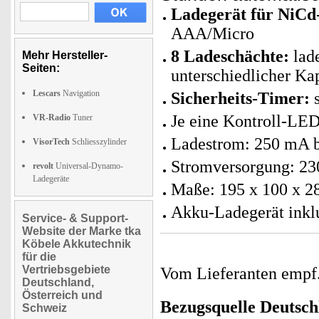
Ladegerät für NiC
AAA/Micro
8 Ladeschächte:
lad
Mehr Hersteller-
Seiten:
unterschiedlicher Kap
Lescars
Navigation
Sicherheits-Timer:
s
Je eine Kontroll-LE
VR-Radio
Tuner
Ladestrom: 250 mA 
VisorTech
Schliesszylinder
Stromversorgung: 23
revolt
Universal-Dynamo-
Ladegeräte
Maße: 195 x 100 x 2
Akku-Ladegerät inklu
Service- & Support-
Website der Marke tka
Köbele Akkutechnik
für die
Vertriebsgebiete
Vom Lieferanten emp
Deutschland,
Österreich und
Bezugsquelle
Deutsch
Schweiz