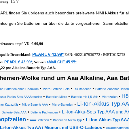
nung: 1,5 V
ARL finden Sie übrigens auch besonders preiswerte NiMH-Akkus für all
entsorgen Sie Batterien nur über die dafür vorgesehenen Sammelstellen
eferanten empf. VK:
€ 69,90
PEARL € 43,99*
quelle
Deutschland
:
EAN:
4022107930772
/
B0BTDGXZTS
PEARL € 43,99*
eMall CHF 45.95*
ich
;
Schweiz
,22 pro Alkaline-Batterie Typ AAA.
hemen-Wolke rund um Aaa Alkaline, Aaa Batt
•
•
•
line Batterien ohne Cadmium
Micro-Batterie-Sets
R3-Batterien
Batterie-Zubehör Batte
Hö
•
•
•
•
assic Packs Sets AAABatterien
Batterien Micro
Batterie mit 1,5 Volt
Microzellen
Li-Ion-Akkus Typ AA
•
•
•
her Kapazität
Mikro Batterie AAA
Micro-Batterien
•
•
Li-Ion-Akku-Sets Typ AAA und A
Batterie-Sets AAA
Batterie Packungen
opfzellen
•
•
•
Li-Ion-Akkus Typ AAA
AAA Batterien
Batterieen Micro Typ
•
Li-Ion-Akkus Typ AA / Mignon, mit USB-C-Ladebox
Alkalinebatterien