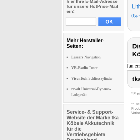
hier Ihre E-Mail-Adresse
Li
für unsere HotPrice-Mail
ein:
(Typ 
Mehr Hersteller-
Di
Seiten:
Kö
Lescars
Navigation
[an er
VR-Radio
Tuner
tk
VisorTech
Schliesszylinder
revolt
Universal-Dynamo-
* Pre
Ladegeräte
** Di
Produ
Service- & Support-
Verbe
Website der Marke tka
Köbele Akkutechnik
für die
Vertriebsgebiete