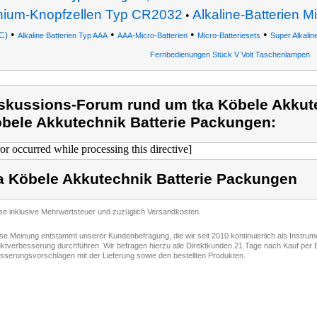
thium-Knopfzellen Typ CR2032
Alkaline-Batterien M
•
•
•
•
•
C)
Alkaline Batterien Typ AAA
AAA-Micro-Batterien
Micro-Batteriesets
Super Alkalin
Fernbedienungen Stück V Volt Taschenlampen
skussions-Forum rund um tka Köbele Akkute
bele Akkutechnik Batterie Packungen:
ror occurred while processing this directive]
a Köbele Akkutechnik Batterie Packungen
ise inklusive Mehrwertsteuer und zuzüglich Versandkosten
ese Meinung entstammt unserer Kundenbefragung, die wir seit 2010 kontinuierlich als Instru
ktverbesserung durchführen. Wir befragen hierzu alle Direktkunden 21 Tage nach Kauf per E
sserungsvorschlägen mit der Lieferung sowie den bestellten Produkten.