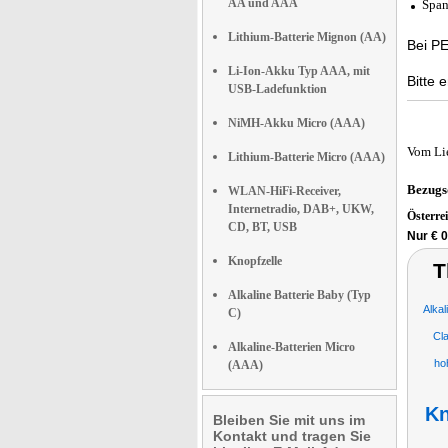
AA und AAA
Span
Lithium-Batterie Mignon (AA)
Bei PE
Li-Ion-Akku Typ AAA, mit
Bitte 
USB-Ladefunktion
NiMH-Akku Micro (AAA)
Vom Li
Lithium-Batterie Micro (AAA)
Bezugs
WLAN-HiFi-Receiver,
Internetradio, DAB+, UKW,
Österre
CD, BT, USB
Nur € 0
Knopfzelle
T
Alkaline Batterie Baby (Typ
Alka
C)
Cl
Alkaline-Batterien Micro
ho
(AAA)
Kn
Bleiben Sie mit uns im
Kontakt und tragen Sie