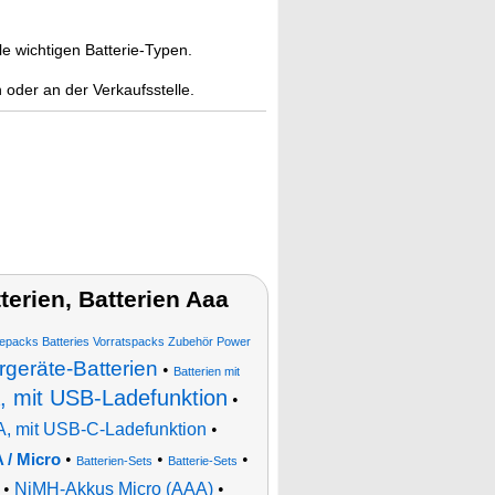
e wichtigen Batterie-Typen.
 oder an der Verkaufsstelle.
erien, Batterien Aaa
riepacks Batteries Vorratspacks Zubehör Power
rgeräte-Batterien
•
Batterien mit
, mit USB-Ladefunktion
•
A, mit USB-C-Ladefunktion
•
•
•
•
 / Micro
Batterien-Sets
Batterie-Sets
•
NiMH-Akkus Micro (AAA)
•