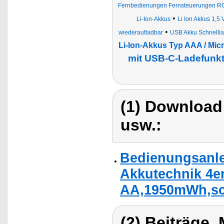
Fernbedienungen Fernsteuerungen RC
•
Li-Ion-Akkus
Li Ion Akkus 1,5 
•
wiederaufladbar
USB Akku Schnelll
Li-Ion-Akkus Typ AAA / Mic
mit USB-C-Ladefunkt
(1) Download
usw.:
Bedienungsanle
Akkutechnik 4er
AA,1950mWh,sch
(2) Beiträge,