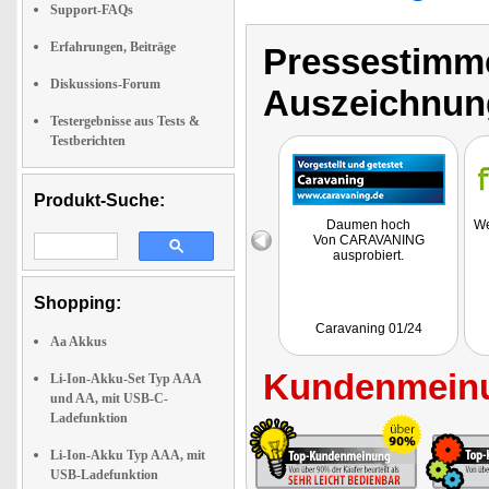
Support-FAQs
Erfahrungen, Beiträge
Pressestimme
Diskussions-Forum
Auszeichnun
Testergebnisse aus Tests &
Testberichten
Produkt-Suche:
Daumen hoch
We
Von CARAVANING
ausprobiert.
Shopping:
Caravaning 01/24
Aa Akkus
Kundenmeinu
Li-Ion-Akku-Set Typ AAA
und AA, mit USB-C-
Ladefunktion
Li-Ion-Akku Typ AAA, mit
USB-Ladefunktion