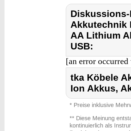
Diskussions-
Akkutechnik 
AA Lithium A
USB:
[an error occurred 
tka Köbele A
Ion Akkus, A
* Preise inklusive Meh
** Diese Meinung entst
kontinuierlich als Inst