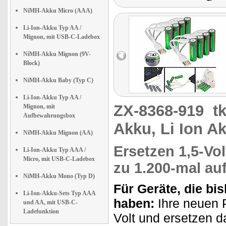
NiMH-Akku Micro (AAA)
Li-Ion-Akku Typ AA /
Mignon, mit USB-C-Ladebox
NiMH-Akku Mignon (9V-
Block)
NiMH-Akku Baby (Typ C)
Li-Ion-Akku Typ AA /
ZX-8368-919
t
Mignon, mit
Aufbewahrungsbox
Akku, Li Ion 
NiMH-Akku Mignon (AA)
Ersetzen 1,5-Vol
Li-Ion-Akku Typ AAA /
Micro, mit USB-C-Ladebox
zu 1.200-mal au
NiMH-Akku Mono (Typ D)
Für Geräte, die bis
Li-Ion-Akku-Sets Typ AAA
haben:
Ihre neuen 
und AA, mit USB-C-
Ladefunktion
Volt und ersetzen d