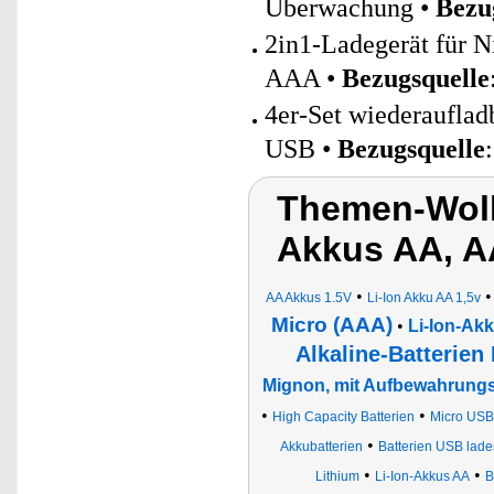
Überwachung •
Bezu
2in1-Ladegerät für 
AAA •
Bezugsquelle
4er-Set wiederaufla
USB •
Bezugsquelle
Themen-Wolk
Akkus AA, A
•
AA Akkus 1.5V
Li-Ion Akku AA 1,5v
Micro (AAA)
•
Li-Ion-Ak
Alkaline-Batterien
Mignon, mit Aufbewahrung
•
•
High Capacity Batterien
Micro USB
•
Akkubatterien
Batterien USB lade
•
•
Lithium
Li-Ion-Akkus AA
B