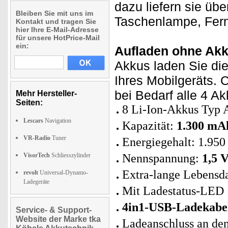
dazu liefern sie übe
Bleiben Sie mit uns im
Taschenlampe, Fer
Kontakt und tragen Sie
hier Ihre E-Mail-Adresse
für unsere HotPrice-Mail
ein:
Aufladen ohne Akk
Akkus laden Sie die
Ihres Mobilgeräts. 
bei Bedarf alle 4 Ak
Mehr Hersteller-
Seiten:
8 Li-Ion-Akkus Typ 
Lescars
Navigation
Kapazität:
1.300 mA
VR-Radio
Tuner
Energiegehalt: 1.9
VisorTech
Schliesszylinder
Nennspannung:
1,5 V
Extra-lange Lebensd
revolt
Universal-Dynamo-
Ladegeräte
Mit Ladestatus-LED
4in1-USB-Ladekabe
Service- & Support-
Website der Marke tka
Ladeanschluss an de