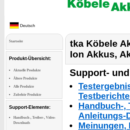
Deutsch
tka Köbele A
Startseite
Ion Akkus, A
Produkt-Übersicht:
Support- und
Aktuelle Produkte
Ältere Produkte
Testergebni
Alle Produkte
Testbericht
Zubehör Produkte
Handbuch-, T
Support-Elemente:
Anleitungs-
Handbuch-, Treiber-, Video-
Downloads
Meinungen, 