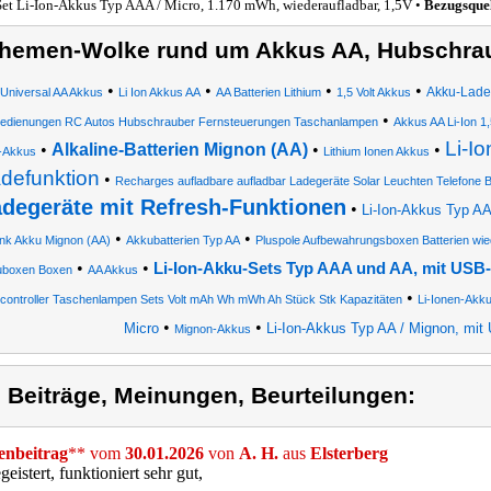
Set Li-Ion-Akkus Typ AAA / Micro, 1.170 mWh, wiederaufladbar, 1,5V •
Bezugsque
hemen-Wolke rund um Akkus AA, Hubschrau
•
•
•
•
Akku-Ladeg
Universal AA Akkus
Li Ion Akkus AA
AA Batterien Lithium
1,5 Volt Akkus
•
edienungen RC Autos Hubschrauber Fernsteuerungen Taschanlampen
Akkus AA Li-Ion 1
Li-I
•
Alkaline-Batterien Mignon (AA)
•
•
-Akkus
Lithium Ionen Akkus
defunktion
•
Recharges aufladbare aufladbar Ladegeräte Solar Leuchten Telefone B
degeräte mit Refresh-Funktionen
•
Li-Ion-Akkus Typ A
•
•
ink Akku Mignon (AA)
Akkubatterien Typ AA
Pluspole Aufbewahrungsboxen Batterien wie
•
•
Li-Ion-Akku-Sets Typ AAA und AA, mit USB
uboxen Boxen
AA Akkus
•
ontroller Taschenlampen Sets Volt mAh Wh mWh Ah Stück Stk Kapazitäten
Li-Ionen-Akk
•
•
Micro
Li-Ion-Akkus Typ AA / Mignon, mi
Mignon-Akkus
) Beiträge, Meinungen, Beurteilungen:
nbeitrag
** vom
30.01.2026
von
A. H.
aus
Elsterberg
geistert, funktioniert sehr gut,