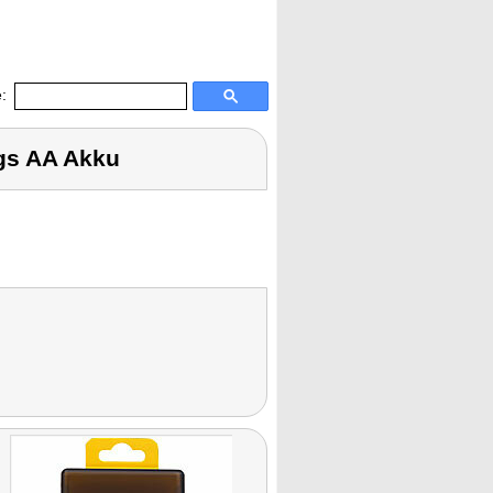
:
gs AA Akku