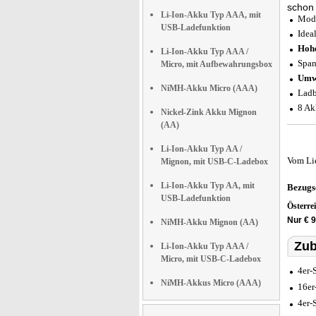
schon
Li-Ion-Akku Typ AAA, mit
Mod
USB-Ladefunktion
Idea
Hohe
Li-Ion-Akku Typ AAA /
Span
Micro, mit Aufbewahrungsbox
Umwe
NiMH-Akku Micro (AAA)
Ladb
8 Ak
Nickel-Zink Akku Mignon
(AA)
Li-Ion-Akku Typ AA /
Vom Li
Mignon, mit USB-C-Ladebox
Li-Ion-Akku Typ AA, mit
Bezugs
USB-Ladefunktion
Österre
Nur € 9
NiMH-Akku Mignon (AA)
Zub
Li-Ion-Akku Typ AAA /
Micro, mit USB-C-Ladebox
4er-
NiMH-Akkus Micro (AAA)
16er
4er-