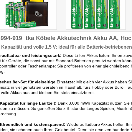
3994-919
tka Köbele Akkutechnik Akku AA, Hoc
Kapazität und volle 1,5 V: ideal für alle Batterie-betriebene
raufladbar und leistungsstark:
Diese Li-Ion-Akkus liefern Ihnen zuve
t für Geräte, die sonst nur mit Standard-Batterien genutzt werden kö
ntroller oder Taschenlampe: Sie profitieren von einer gleichbleibend h
ng.
sches 8er-Set für vielseitige Einsätze:
Mit gleich vier Akkus haben Si
nsatz in viel genutzten Geräten im Haushalt, fürs Hobby oder Büro. Tau
volle Akkus aus und bleiben Sie stets einsatzbereit.
Kapazität für lange Laufzeit:
Dank 3.000 mWh Kapazität nutzen Sie Ih
den zu müssen. So genießen Sie z.B. stundenlanges Spielen, Musik h
brechung.
tfreundlich und kostensparend:
Wiederaufladbare Akkus helfen Ihne
den, sie schonen auch Ihren Geldbeutel. Denn sie ersetzen hunderte E