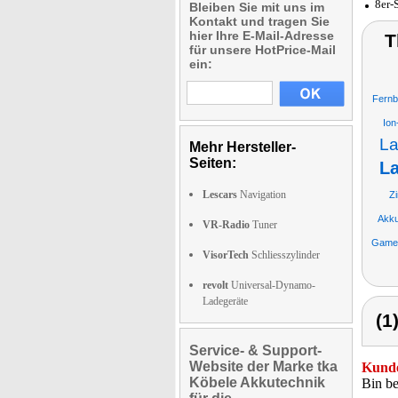
8er-
Bleiben Sie mit uns im
Kontakt und tragen Sie
hier Ihre E-Mail-Adresse
T
für unsere HotPrice-Mail
ein:
Fernb
Ion
La
Mehr Hersteller-
Seiten:
La
Lescars
Navigation
Z
Akk
VR-Radio
Tuner
Gamec
VisorTech
Schliesszylinder
revolt
Universal-Dynamo-
Ladegeräte
(1
Service- & Support-
Website der Marke tka
Kunde
Köbele Akkutechnik
Bin be