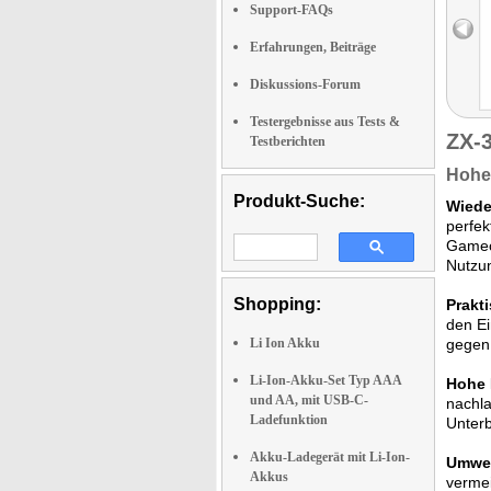
Support-FAQs
Erfahrungen, Beiträge
Diskussions-Forum
Testergebnisse aus Tests &
ZX-
Testberichten
Hohe 
Produkt-Suche:
Wiede
perfek
Gameco
Nutzu
Shopping:
Prakti
den Ei
Li Ion Akku
gegen 
Li-Ion-Akku-Set Typ AAA
Hohe 
und AA, mit USB-C-
nachla
Ladefunktion
Unter
Akku-Ladegerät mit Li-Ion-
Umwel
Akkus
vermei