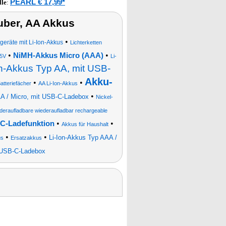
PEARL € 17,99*
lle
:
ber, AA Akkus
•
eräte mit Li-Ion-Akkus
Lichterketten
•
•
NiMH-Akkus Micro (AAA)
,5V
Li-
on-Akkus Typ AA, mit USB-
Akku-
•
•
atteriefächer
AA Li-Ion-Akkus
•
AA / Micro, mit USB-C-Ladebox
Nickel-
deraufladbare wiederaufladbar rechargeable
•
•
-C-Ladefunktion
Akkus für Haushalt
•
•
Li-Ion-Akkus Typ AAA /
us
Ersatzakkus
t USB-C-Ladebox