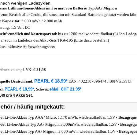
 nach wenigen Ladezyklen.
erne
Lithium-Ionen-Akkus im Format von Batterie Typ AA / Mignon
l zum Betrieb aller Geräte, die sonst nur mit Standard-Batterien genutzt werden kö
 Kapazität:
3.000 mWh / 2.000 mAh
nung; 1,5 Volt DC
ltfreundlich und kostensparend:
bis zu 1200-mal wiederaufladbar (Li-Ion-Ladeger
ar auch in Ladebox des Akku-Sets TKA-105 (bitte dazu bestellen)
kus inklusive Aufbewahrungsbox
eferanten empf. VK:
€ 21,98
PEARL € 18,99*
quelle
Deutschland
:
EAN:
4022107896474
/
B0FVG55VCF
PEARL € 18,99*
eMall CHF 21.95*
ich
;
Schweiz
,49 pro 4 Akku Set.
ehör / häufig mitgekauft:
Set Li-Ion-Akkus Typ AAA / Micro, 1.170 mWh, wiederaufladbar, 1,5V •
Bezugsque
-Set Li-Ion-Akkus Typ AA / Mignon, 3.000mWh, wiederaufladbar, 1,5V •
Bezugsqu
Set Li-Ion-Akkus Typ AA / Mignon, 3.000 mWh, wiederaufladbar, 1,5V •
Bezugsque