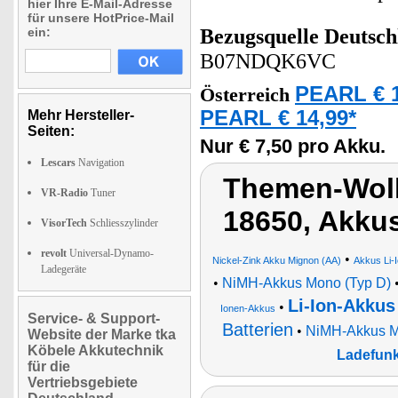
hier Ihre E-Mail-Adresse
für unsere HotPrice-Mail
ein:
Bezugsquelle
Deutsch
B07NDQK6VC
PEARL € 1
Österreich
PEARL € 14,99*
Mehr Hersteller-
Seiten:
Nur € 7,50 pro Akku.
Lescars
Navigation
Themen-Wolk
VR-Radio
Tuner
18650, Akku
VisorTech
Schliesszylinder
revolt
Universal-Dynamo-
•
Nickel-Zink Akku Mignon (AA)
Akkus Li-
Ladegeräte
•
NiMH-Akkus Mono (Typ D)
Li-Ion-Akkus
•
Ionen-Akkus
Service- & Support-
Batterien
•
NiMH-Akkus Mi
Website der Marke tka
Köbele Akkutechnik
Ladefunk
für die
Vertriebsgebiete