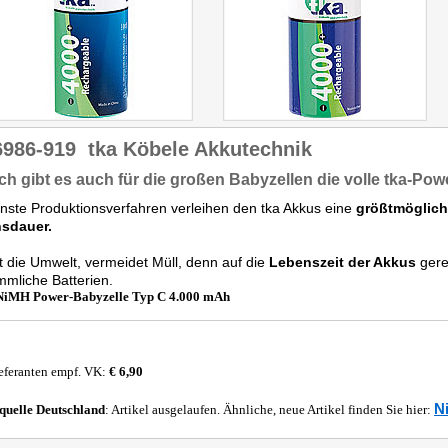
6986-919
tka Köbele Akkutechnik
ch gibt es auch für die großen Babyzellen die volle tka-Pow
ste Produktionsverfahren verleihen den tka Akkus eine
größtmögliche
sdauer.
 die Umwelt, vermeidet Müll, denn auf die
Lebenszeit der Akkus
gere
mliche Batterien.
NiMH Power-Babyzelle Typ C 4.000 mAh
eferanten empf. VK:
€ 6,90
N
quelle
Deutschland
: Artikel ausgelaufen. Ähnliche, neue Artikel finden Sie hier: