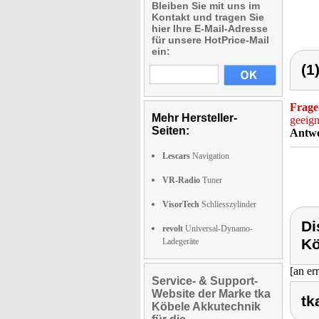
Bleiben Sie mit uns im
Kontakt und tragen Sie
hier Ihre E-Mail-Adresse
für unsere HotPrice-Mail
ein:
(1
Frage
Mehr Hersteller-
geeign
Seiten:
Antwo
Lescars
Navigation
VR-Radio
Tuner
VisorTech
Schliesszylinder
Di
revolt
Universal-Dynamo-
Kö
Ladegeräte
[an er
Service- & Support-
Website der Marke tka
tk
Köbele Akkutechnik