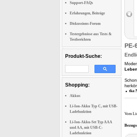
Support-FAQs
Erfahrungen, Beiträge
Diskussions-Forum
Testergebnisse aus Tests &
Testberichten
PE-
Endli
Produkt-Suche:
Modern
Leben
Schont
Shopping:
herköm
tka 
Akkus
Li-Ion-Akku Typ C, mit USB-
Ladefunktion
Vom Li
Li-Ion-Akku-Set Typ AAA
Bezugs
und AA, mit USB-C-
Ladefunktion