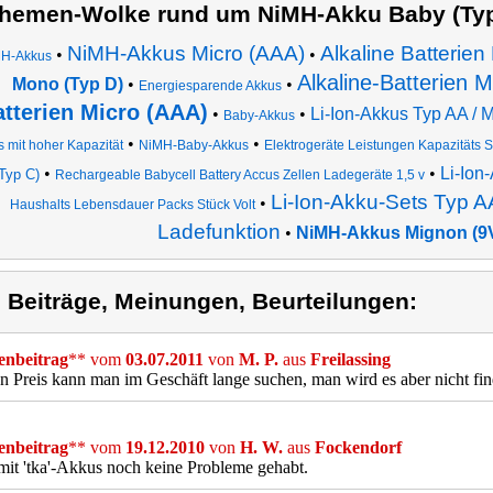
hemen-Wolke rund um NiMH-Akku Baby (Typ
NiMH-Akkus Micro (AAA)
Alkaline Batterie
•
•
H-Akkus
Alkaline-Batterien 
Mono (Typ D)
•
•
Energiesparende Akkus
tterien Micro (AAA)
•
•
Li-Ion-Akkus Typ AA /
Baby-Akkus
•
•
 mit hoher Kapazität
NiMH-Baby-Akkus
Elektrogeräte Leistungen Kapazitäts
•
•
Li-Ion
Typ C)
Rechargeable Babycell Battery Accus Zellen Ladegeräte 1,5 v
Li-Ion-Akku-Sets Typ 
•
Haushalts Lebensdauer Packs Stück Volt
Ladefunktion
•
NiMH-Akkus Mignon (9V
) Beiträge, Meinungen, Beurteilungen:
nbeitrag
** vom
03.07.2011
von
M. P.
aus
Freilassing
n Preis kann man im Geschäft lange suchen, man wird es aber nicht find
nbeitrag
** vom
19.12.2010
von
H. W.
aus
Fockendorf
it 'tka'-Akkus noch keine Probleme gehabt.