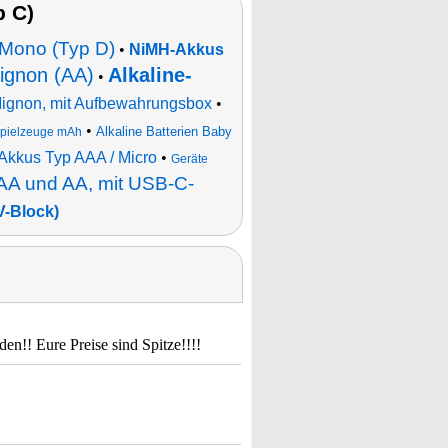
 C)
n Mono (Typ D)
•
NiMH-Akkus
Mignon (AA)
Alkaline-
•
 Mignon, mit Aufbewahrungsbox
•
•
Alkaline Batterien Baby
 Spielzeuge mAh
-Akkus Typ AAA / Micro
•
Geräte
AAA und AA, mit USB-C-
-Block)
en!! Eure Preise sind Spitze!!!!