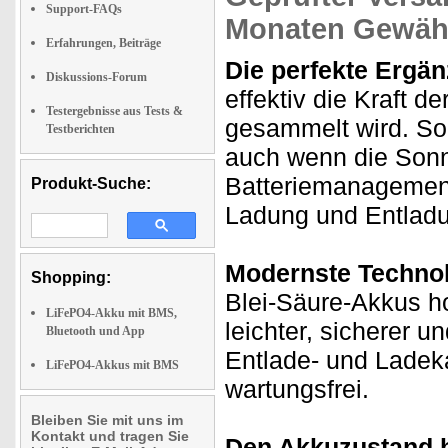
Support-FAQs
Monaten Gewähr
Erfahrungen, Beiträge
Die perfekte Ergän
Diskussions-Forum
effektiv die Kraft d
Testergebnisse aus Tests &
gesammelt wird. So 
Testberichten
auch wenn die Sonne
Batteriemanagement
Produkt-Suche:
Ladung und Entlad
Modernste Technol
Shopping:
Blei-Säure-Akkus h
LiFePO4-Akku mit BMS,
leichter, sicherer u
Bluetooth und App
Entlade- und Ladeka
LiFePO4-Akkus mit BMS
wartungsfrei.
Bleiben Sie mit uns im
Kontakt und tragen Sie
Den Akkuzustand h