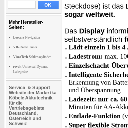
Steckdose) ist das
sogar weltweit.
Mehr Hersteller-
Seiten:
Das
Display
informi
selbstverständlich
f
Lescars
Navigation
Lädt einzeln 1 bis 4
VR-Radio
Tuner
Ladestrom:
max. 10
VisorTech
Schliesszylinder
Einzelschacht-Übe
revolt
Universal-Dynamo-
Ladegeräte
Intelligente Sicherh
Erkennung von Batte
Service- & Support-
und Überspannung
Website der Marke tka
Köbele Akkutechnik
Ladezeit:
nur ca. 6
für die
Minuten für AA-Akk
Vertriebsgebiete
Deutschland,
Entlade-Funktion
(
Österreich und
Schweiz
Super flexible Stro