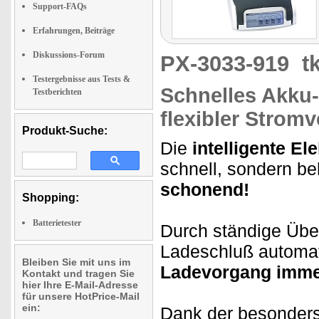
Support-FAQs
Erfahrungen, Beiträge
Diskussions-Forum
PX-3033-919
t
Testergebnisse aus Tests &
Schnelles Akku-
Testberichten
flexibler Strom
Produkt-Suche:
Die
intelligente El
schnell, sondern b
schonend!
Shopping:
Batterietester
Durch ständige Übe
Ladeschluß automat
Bleiben Sie mit uns im
Ladevorgang imme
Kontakt und tragen Sie
hier Ihre E-Mail-Adresse
für unsere HotPrice-Mail
ein:
Dank der besonders