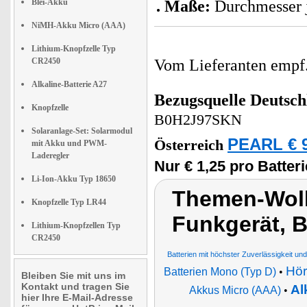
Blei-Akku
Maße:
Durchmesser 
NiMH-Akku Micro (AAA)
Lithium-Knopfzelle Typ
CR2450
Vom Lieferanten emp
Alkaline-Batterie A27
Bezugsquelle
Deutsch
Knopfzelle
B0H2J97SKN
Solaranlage-Set: Solarmodul
PEARL € 9
Österreich
mit Akku und PWM-
Laderegler
Nur € 1,25 pro Batteri
Li-Ion-Akku Typ 18650
Themen-Wolk
Knopfzelle Typ LR44
Funkgerät, B
Lithium-Knopfzellen Typ
CR2450
Batterien mit höchster Zuverlässigkeit un
Hör
Batterien Mono (Typ D)
•
Bleiben Sie mit uns im
Kontakt und tragen Sie
Al
Akkus Micro (AAA)
•
hier Ihre E-Mail-Adresse