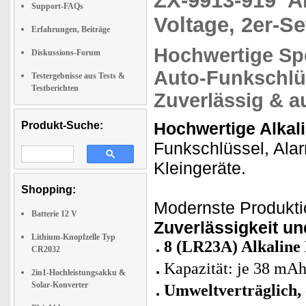
ZX-9913-919
A
Support-FAQs
Voltage, 2er-Se
Erfahrungen, Beiträge
Hochwertige
Sp
Diskussions-Forum
Auto-Funkschlü
Testergebnisse aus Tests &
Testberichten
Zuverlässig & a
Hochwertige Alkali
Produkt-Suche:
Funkschlüssel, Ala
Kleingeräte.
Shopping:
Modernste Produkti
Batterie 12 V
Zuverlässigkeit u
Lithium-Knopfzelle Typ
8 (LR23A) Alkaline 
CR2032
Kapazität: je 38 mA
2in1-Hochleistungsakku &
Solar-Konverter
Umweltverträglich,