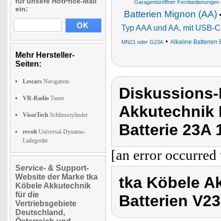
für unsere HotPrice-Mail
Garagentüröffner Fernbedienungen q
ein:
Batterien Mignon (AA)
Typ AAA und AA, mit USB-C
•
Alkaline Batterien
MN21 oder G23A
Mehr Hersteller-
Seiten:
Lescars
Navigation
Diskussions-
VR-Radio
Tuner
Akkutechnik 
VisorTech
Schliesszylinder
Batterie 23A 
revolt
Universal-Dynamo-
Ladegeräte
[an error occurred 
Service- & Support-
Website der Marke tka
tka Köbele Ak
Köbele Akkutechnik
für die
Batterien V2
Vertriebsgebiete
Deutschland,