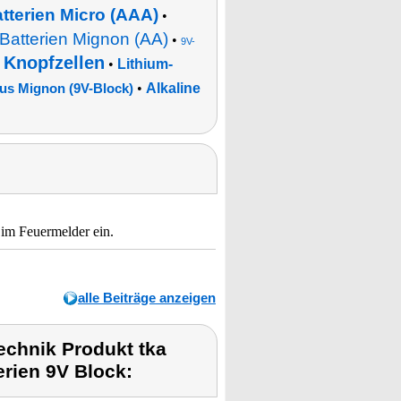
atterien Micro (AAA)
•
-Batterien Mignon (AA)
•
9V-
Knopfzellen
•
•
Lithium-
•
Alkaline
s Mignon (9V-Block)
 im Feuermelder ein.
alle Beiträge anzeigen
chnik Produkt tka
erien 9V Block: