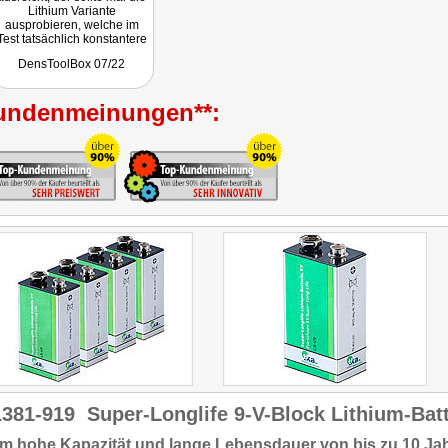
Lithium Variante
ausprobieren, welche im
Test tatsächlich konstantere
Energiereserven zeigte.
DensToolBox 07/22
Perfekt für
Rauchwarnmelder!"
undenmeinungen**:
1381-919
Super-Longlife 9-V-Block Lithium-Batt
m hohe Kapazität
und lange Lebensdauer von
bis zu 10 Ja