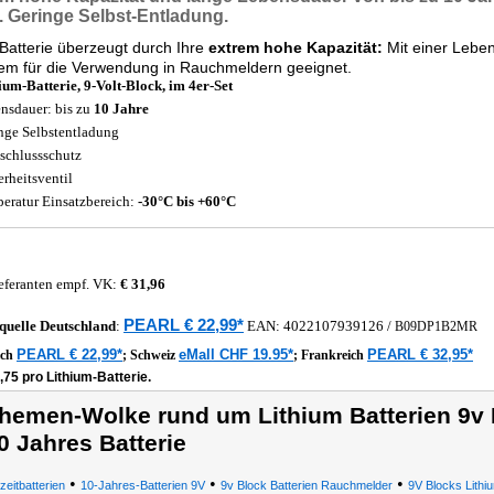
. Geringe Selbst-Entladung.
Batterie überzeugt durch Ihre
extrem hohe Kapazität:
Mit einer Lebe
lem für die Verwendung in Rauchmeldern geeignet.
ium-Batterie, 9-Volt-Block, im 4er-Set
nsdauer: bis zu
10 Jahre
nge Selbstentladung
schlussschutz
erheitsventil
eratur Einsatzbereich:
-30°C bis +60°C
eferanten empf. VK:
€ 31,96
PEARL € 22,99*
quelle
Deutschland
:
EAN:
4022107939126
/
B09DP1B2MR
PEARL € 22,99*
eMall CHF 19.95*
PEARL € 32,95*
ich
;
Schweiz
;
Frankreich
,75 pro Lithium-Batterie.
hemen-Wolke rund um Lithium Batterien 9v B
0 Jahres Batterie
•
•
•
eitbatterien
10-Jahres-Batterien 9V
9v Block Batterien Rauchmelder
9V Blocks Lithi