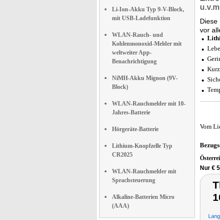
u.v.m
Li-Ion-Akku Typ 9-V-Block,
mit USB-Ladefunktion
Diese 
vor al
WLAN-Rauch- und
Lith
Kohlenmonoxid-Melder mit
Lebe
weltweiter App-
Geri
Benachrichtigung
Kurz
NiMH-Akku Mignon (9V-
Sich
Block)
Temp
WLAN-Rauchmelder mit 10-
Jahres-Batterie
Vom Li
Hörgeräte-Batterie
Bezugs
Lithium-Knopfzelle Typ
CR2025
Österre
Nur € 5
WLAN-Rauchmelder mit
Sprachsteuerung
T
1
Alkaline-Batterien Micro
(AAA)
Langz