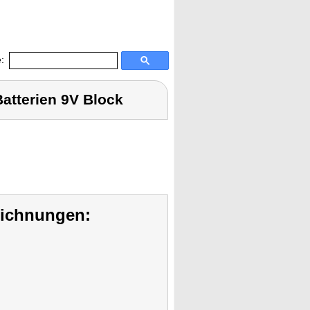
:
Batterien 9V Block
eichnungen: