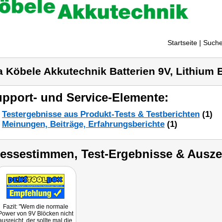
Startseite
| Suche
a Köbele Akkutechnik Batterien 9V, Lithium 
pport- und Service-Elemente:
Testergebnisse aus Produkt-Tests & Testberichten
(1)
Meinungen, Beiträge, Erfahrungsberichte
(1)
ressestimmen, Test-Ergebnisse & Ausz
Fazit: "Wem die normale
Power von 9V Blöcken nicht
ausreicht, der sollte mal die