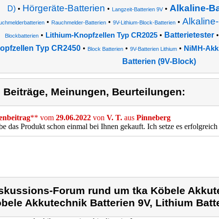
Hörgeräte-Batterien
Alkaline-B
D)
•
•
•
Langzeit-Batterien 9V
Alkaline
•
•
•
uchmelderbatterien
Rauchmelder-Batterien
9V-Lithium-Block-Batterien
•
•
Batterietester
Lithium-Knopfzellen Typ CR2025
Blockbatterien
opfzellen Typ CR2450
•
•
•
NiMH-Akku
Block Batterien
9V-Batterien Lithium
Batterien (9V-Block)
) Beiträge, Meinungen, Beurteilungen:
nbeitrag
** vom
29.06.2022
von
V. T.
aus
Pinneberg
be das Produkt schon einmal bei Ihnen gekauft. Ich setze es erfolgreich
skussions-Forum rund um tka Köbele Akkute
bele Akkutechnik Batterien 9V, Lithium Batt