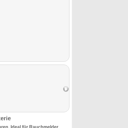
erie
hren.
Ideal für Rauchmelder