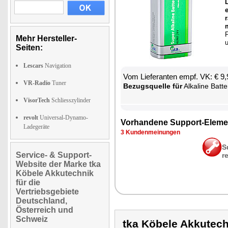
L
e
r
m
F
Mehr Hersteller-
u
Seiten:
Lescars
Navigation
Vom Lie­fe­ran­ten empf. VK: € 9
VR-Radio
Tuner
Be­zugs­quel­le für
Al­ka­li­ne Bat­t
VisorTech
Schliesszylinder
revolt
Universal-Dynamo-
Vor­han­de­ne Sup­port-Ele­me
Ladegeräte
3 Kun­den­mei­nun­gen
S
Service- & Support-
r
Website der Marke tka
Köbele Akkutechnik
für die
Vertriebsgebiete
Deutschland,
Österreich und
Schweiz
tka Köbele Akkutec