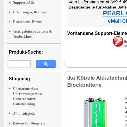
Vom Lie­fe­ran­ten empf. VK: € 4
Support-FAQs
Be­zugs­quel­le für
Al­ka­li­ne Bat­t
PEARL €
Erfahrungen, Beiträge
eMall C
Diskussions-Forum
Testergebnisse aus Tests &
Vor­han­de­ne Sup­port-Ele­me
Testberichten
S
r
Produkt-Suche:
tka Kö­be­le Ak­ku­tech­ni
Shopping:
Block­bat­te­rie
Überstromschutz
Überhitzungsschutz
Gamecontroller
r
Ladesteuerung
L
e
Akkuladegerät
r
m
Batterie für Hörgeräte
F