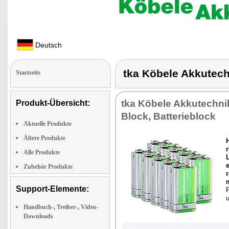
Deutsch
tka Köbele Akkutec
Startseite
tka Kö­be­le Ak­ku­tech­ni
Produkt-Übersicht:
Block, Bat­te­rieblock
Aktuelle Produkte
Ältere Produkte
r
Alle Produkte
L
e
Zubehör Produkte
r
m
Support-Elemente:
F
u
Handbuch-, Treiber-, Video-
Downloads