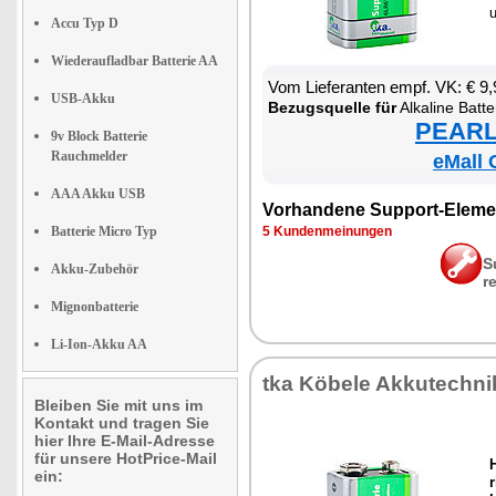
u
Accu Typ D
Wiederaufladbar Batterie AA
Vom Lie­fe­ran­ten empf. VK: € 9
USB-Akku
Be­zugs­quel­le für
Al­ka­li­ne Bat­t
PEARL 
9v Block Batterie
Rauchmelder
eMall 
AAA Akku USB
Vor­han­de­ne Sup­port-Ele­me
Batterie Micro Typ
5 Kun­den­mei­nun­gen
S
Akku-Zubehör
r
Mignonbatterie
Li-Ion-Akku AA
tka Kö­be­le Ak­ku­tech­ni
Bleiben Sie mit uns im
Kontakt und tragen Sie
hier Ihre E-Mail-Adresse
für unsere HotPrice-Mail
ein:
r