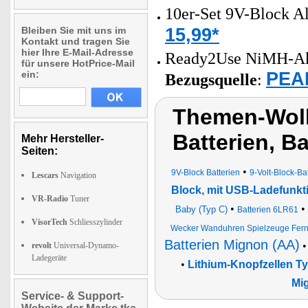
10er-Set 9V-Block Al
15,99*
Bleiben Sie mit uns im
Kontakt und tragen Sie
hier Ihre E-Mail-Adresse
Ready2Use NiMH-Akk
für unsere HotPrice-Mail
PEAR
ein:
Bezugsquelle
:
Themen-Wolke
Batterien, Ba
Mehr Hersteller-
Seiten:
•
9V-Block Batterien
9-Volt-Block-Ba
Lescars
Navigation
Block, mit USB-Ladefunkt
VR-Radio
Tuner
•
•
Baby (Typ C)
Batterien 6LR61
VisorTech
Schliesszylinder
Wecker Wanduhren Spielzeuge Fer
Batterien Mignon (AA)
revolt
Universal-Dynamo-
Ladegeräte
•
Lithium-Knopfzellen T
Mi
Service- & Support-