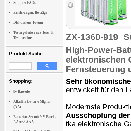
Support-FAQs
Erfahrungen, Beiträge
Diskussions-Forum
Testergebnisse aus Tests &
ZX-1360-919
S
Testberichten
High-Power-Batt
Produkt-Suche:
elektronischen 
Fernsteuerung u
Sehr ökonomische 
Shopping:
entwickelt für den L
9v Batterie
Alkaline-Batterie Mignon
Modernste Produkti
(AA)
Ausschöpfung der B
Batterien-Set mit 9-V-Block,
tka elektronische G
AA und AAA