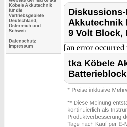
Website der Marke tka
Köbele Akkutechnik
Diskussions-
für die
Vertriebsgebiete
Akkutechnik 
Deutschland,
Österreich und
9 Volt Block,
Schweiz
Datenschutz
[an error occurred 
Impressum
tka Köbele Ak
Batterieblock
* Preise inklusive Meh
** Diese Meinung entst
kontinuierlich als Inst
Produktverbesserung du
Tage nach Kauf per E-M