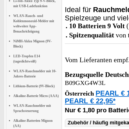
Li-Ion-Akku Typ 9-V-Block,
mit USB-Ladefunktion
Ideal für
Rauchmeld
WLAN-Rauch- und
Spielzeuge und vie
Kohlenmonoxid-Melder mit
10 Batterien 9 Volt
(
weltweiter App-
Benachrichtigung
Spitzenqualität
von t
NiMH-Akku Mignon (9V-
Block)
LED-Tropfen E14
Vom Lieferanten emp
(tageslichtweiß)
WLAN-Rauchmelder mit 10-
Bezugsquelle
Deutsch
Jahres-Batterie
B09GXG4W3L
Lithium-Batterie (9V-Block)
PEARL € 1
Österreich
Alkaline-Batterie Micro (AAA)
PEARL € 22,95*
WLAN-Rauchmelder mit
Nur € 1,80 pro Batteri
Sprachsteuerung
Alkaline-Batterien Mignon
Zubehör / häufig mitgeka
(AA)