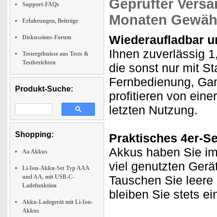
Geprüfter Versa
Support-FAQs
Monaten Gewähr
Erfahrungen, Beiträge
Wiederaufladbar un
Diskussions-Forum
Ihnen zuverlässig 1
Testergebnisse aus Tests &
Testberichten
die sonst nur mit S
Fernbedienung, Gam
Produkt-Suche:
profitieren von eine
letzten Nutzung.
Shopping:
Praktisches 4er-Set
Akkus haben Sie imm
Aa Akkus
viel genutzten Gerä
Li-Ion-Akku-Set Typ AAA
und AA, mit USB-C-
Tauschen Sie leere 
Ladefunktion
bleiben Sie stets ei
Akku-Ladegerät mit Li-Ion-
Akkus