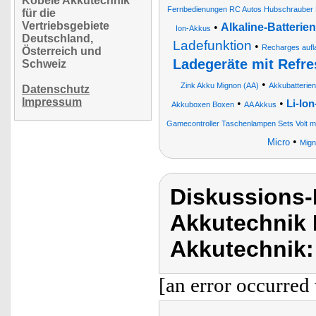
Köbele Akkutechnik
Fernbedienungen RC Autos Hubschrauber
für die
Vertriebsgebiete
•
Alkaline-Batterie
Ion-Akkus
Deutschland,
Ladefunktion
•
Recharges aufla
Österreich und
Ladegeräte mit Refr
Schweiz
•
Zink Akku Mignon (AA)
Akkubatterie
Datenschutz
Impressum
•
•
Li-Io
Akkuboxen Boxen
AA Akkus
Gamecontroller Taschenlampen Sets Volt 
•
Micro
Mign
Diskussions-
Akkutechnik 
Akkutechnik:
[an error occurred 