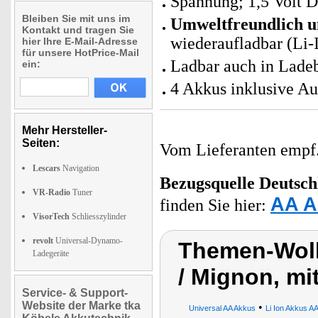
Spannung; 1,5 Volt 
Bleiben Sie mit uns im
Umweltfreundlich u
Kontakt und tragen Sie
wiederaufladbar (Li-I
hier Ihre E-Mail-Adresse
für unsere HotPrice-Mail
Ladbar auch in Ladeb
ein:
4 Akkus inklusive A
Mehr Hersteller-
Seiten:
Vom Lieferanten emp
Lescars
Navigation
Bezugsquelle
Deutsch
VR-Radio
Tuner
AA A
finden Sie hier:
VisorTech
Schliesszylinder
revolt
Universal-Dynamo-
Themen-Wolk
Ladegeräte
/ Mignon, m
Service- & Support-
Website der Marke tka
•
Universal AA Akkus
Li Ion Akkus A