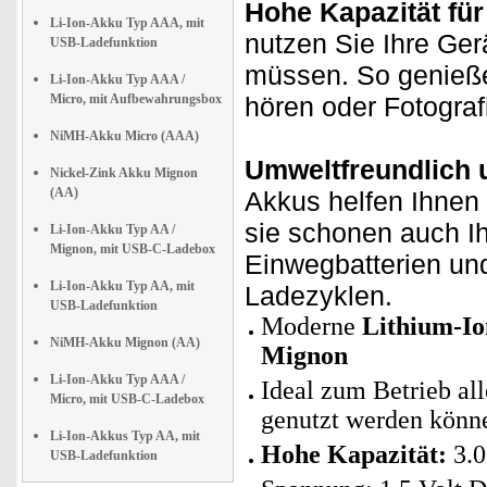
Hohe Kapazität für
Li-Ion-Akku Typ AAA, mit
nutzen Sie Ihre Ger
USB-Ladefunktion
müssen. So genieße
Li-Ion-Akku Typ AAA /
Micro, mit Aufbewahrungsbox
hören oder Fotogra
NiMH-Akku Micro (AAA)
Umweltfreundlich 
Nickel-Zink Akku Mignon
(AA)
Akkus helfen Ihnen 
sie schonen auch Ih
Li-Ion-Akku Typ AA /
Mignon, mit USB-C-Ladebox
Einwegbatterien un
Li-Ion-Akku Typ AA, mit
Ladezyklen.
USB-Ladefunktion
Moderne
Lithium-Io
NiMH-Akku Mignon (AA)
Mignon
Li-Ion-Akku Typ AAA /
Ideal zum Betrieb all
Micro, mit USB-C-Ladebox
genutzt werden könn
Li-Ion-Akkus Typ AA, mit
Hohe Kapazität:
3.0
USB-Ladefunktion