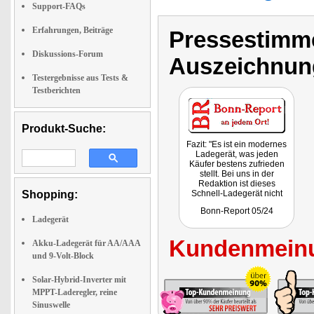
Support-FAQs
Erfahrungen, Beiträge
Pressestimme
Diskussions-Forum
Auszeichnun
Testergebnisse aus Tests &
Testberichten
Produkt-Suche:
Fazit: "Es ist ein modernes
Ladegerät, was jeden
Käufer bestens zufrieden
stellt. Bei uns in der
Redaktion ist dieses
Shopping:
Schnell-Ladegerät nicht
mehr wegzudenken. Auch
Bonn-Report 05/24
bei Urlaubsreisen sollte
Ladegerät
dieser Auflader nicht
fehlen."
Kundenmeinu
Getestet wurde PX-8933
Akku-Ladegerät für AA/AAA
und 9-Volt-Block
Solar-Hybrid-Inverter mit
MPPT-Laderegler, reine
Sinuswelle