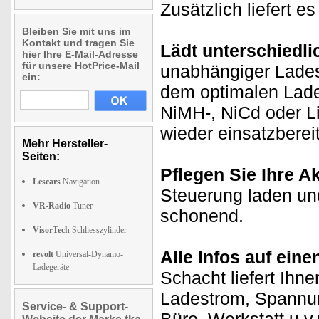
Zusätzlich liefert e
Bleiben Sie mit uns im
Kontakt und tragen Sie
Lädt unterschiedli
hier Ihre E-Mail-Adresse
für unsere HotPrice-Mail
unabhängiger Lades
ein:
dem optimalen Lade
NiMH-, NiCd oder Li
wieder einsatzbereit
Mehr Hersteller-
Seiten:
Pflegen Sie Ihre A
Lescars
Navigation
Steuerung laden und
VR-Radio
Tuner
schonend.
VisorTech
Schliesszylinder
Alle Infos auf eine
revolt
Universal-Dynamo-
Ladegeräte
Schacht liefert Ihne
Ladestrom, Spannun
Service- & Support-