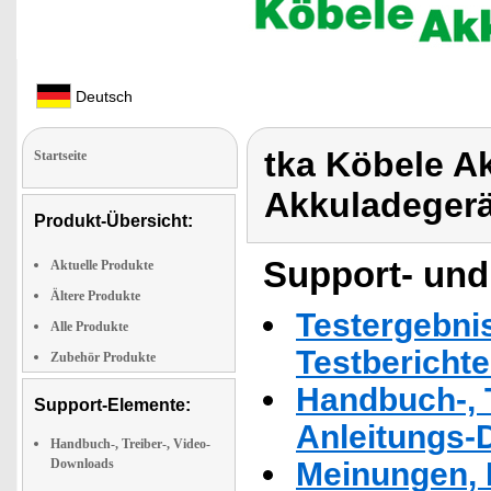
Deutsch
tka Köbele A
Startseite
Akkuladegerä
Produkt-Übersicht:
Support- und
Aktuelle Produkte
Ältere Produkte
Testergebni
Alle Produkte
Testbericht
Zubehör Produkte
Handbuch-, T
Support-Elemente:
Anleitungs-
Handbuch-, Treiber-, Video-
Downloads
Meinungen, 