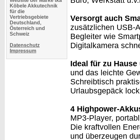
Büro, Werkstatt u.v
Website der Marke tka
Köbele Akkutechnik
für die
Versorgt auch Sma
Vertriebsgebiete
Deutschland,
zusätzlichen USB-A
Österreich und
Schweiz
Begleiter wie Smar
Digitalkamera schne
Datenschutz
Impressum
Ideal für zu Hause
und das leichte Gew
Schreibtisch prakti
Urlaubsgepäck locke
4 Highpower-Akkus 
MP3-Player, portabl
Die kraftvollen Ene
und überzeugen dur