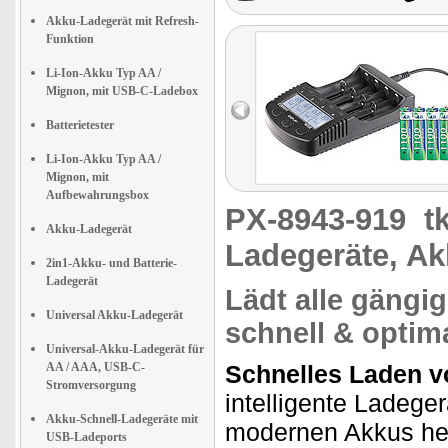
Akku-Ladegerät mit Refresh-
Funktion
Li-Ion-Akku Typ AA /
Mignon, mit USB-C-Ladebox
Batterietester
Li-Ion-Akku Typ AA /
Mignon, mit
Aufbewahrungsbox
PX-8943-919
t
Akku-Ladegerät
Ladegeräte, Ak
2in1-Akku- und Batterie-
Ladegerät
Lädt alle gäng
Universal Akku-Ladegerät
schnell & optim
Universal-Akku-Ladegerät für
AA / AAA, USB-C-
Schnelles Laden 
Stromversorgung
intelligente Ladege
Akku-Schnell-Ladegeräte mit
modernen Akkus her
USB-Ladeports