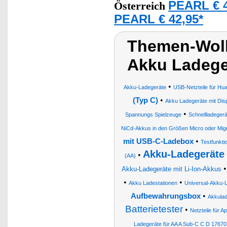
PEARL € 4
Österreich
PEARL € 42,95*
Themen-Wolk
Akku Ladege
•
Akku-Ladegeräte
USB-Netzteile für Hu
•
(Typ C)
Akku Ladegeräte mit Dis
•
Spannungs Spielzeuge
Schnellladegerä
NiCd-Akkus in den Größen Micro oder Mig
•
mit USB-C-Ladebox
Testfunkt
Akku-Ladegeräte
•
(AA)
Akku-Ladegeräte mit Li-Ion-Akkus
•
•
Akku Ladestationen
Universal-Akku-
•
Aufbewahrungsbox
Akkulad
Batterietester
•
Netzteile für 
Ladegeräte für AA A Sub-C C D 1767