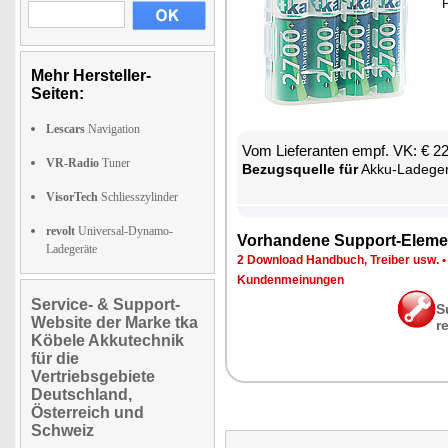
P
Mehr Hersteller-
Seiten:
Lescars
Navigation
Vom Lie­fe­ran­ten empf. VK: € 2
VR-Radio
Tuner
Be­zugs­quel­le für
Ak­ku-La­de­ge­
VisorTech
Schliesszylinder
revolt
Universal-Dynamo-
Vor­han­de­ne Sup­port-Ele­me
Ladegeräte
2 Down­load Hand­buch, Trei­ber usw.
Kun­den­mei­nun­gen
Service- & Support-
S
Website der Marke tka
r
Köbele Akkutechnik
für die
Vertriebsgebiete
Deutschland,
Österreich und
Schweiz