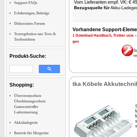
Vom Lie­fe­ran­ten empf. VK: € 4
Support-FAQs
Be­zugs­quel­le für
Ak­ku-La­de­ge­
Erfahrungen, Beiträge
Diskussions-Forum
Vor­han­de­ne Sup­port-Ele­me
Testergebnisse aus Tests &
1 Down­load Hand­buch, Trei­ber usw.
Testberichten
gen
S
r
Produkt-Suche:
tka Kö­be­le Ak­ku­tech­ni
Shopping:
Überstromschutz
Überhitzungsschutz
S
Gamecontroller
M
Ladesteuerung
M
s
Akkuladegerät
s
Batterie für Hörgeräte