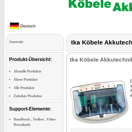
Deutsch
tka Köbele Akkute
Startseite
tka Kö­be­le Ak­ku­tech­ni
Produkt-Übersicht:
Aktuelle Produkte
Ältere Produkte
D
s
Alle Produkte
A
d
Zubehör Produkte
Support-Elemente:
Handbuch-, Treiber-, Video-
Downloads