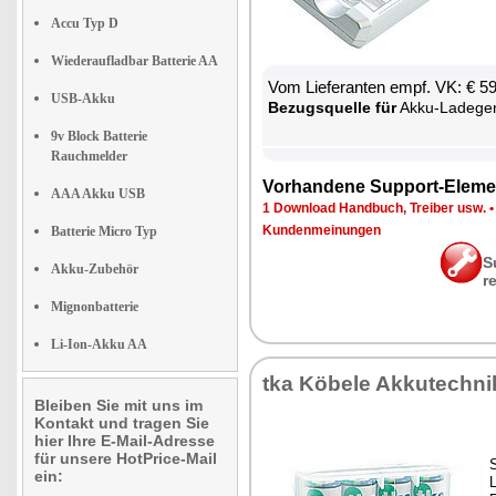
Accu Typ D
Wiederaufladbar Batterie AA
Vom Lie­fe­ran­ten empf. VK: € 5
USB-Akku
Be­zugs­quel­le für
Ak­ku-La­de­ge­
9v Block Batterie
Rauchmelder
Vor­han­de­ne Sup­port-Ele­me
AAA Akku USB
1 Down­load Hand­buch, Trei­ber usw.
Kun­den­mei­nun­gen
Batterie Micro Typ
S
Akku-Zubehör
r
Mignonbatterie
Li-Ion-Akku AA
tka Kö­be­le Ak­ku­tech­ni
Bleiben Sie mit uns im
Kontakt und tragen Sie
hier Ihre E-Mail-Adresse
für unsere HotPrice-Mail
S
ein:
L