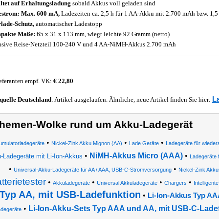
ltet auf Erhaltungsladung
sobald Akkus voll geladen sind
strom: Max. 600 mA,
Ladezeiten ca. 2,5 h für 1 AA-Akku mit 2.700 mAh bzw. 1,
lade-Schutz,
automatischer Ladestopp
pakte Maße:
65 x 31 x 113 mm, wiegt leichte 92 Gramm (netto)
usive Reise-Netzteil 100-240 V und 4 AA-NiMH-Akkus 2.700 mAh
eferanten empf. VK:
€ 22,80
L
quelle
Deutschland
: Artikel ausgelaufen. Ähnliche, neue Artikel finden Sie hier:
hemen-Wolke rund um Akku-Ladegerät
•
•
•
mulatorladegeräte
Nickel-Zink Akku Mignon (AA)
Lade Geräte
Ladegeräte für wieder
•
NiMH-Akkus Micro (AAA)
•
-Ladegeräte mit Li-Ion-Akkus
Ladegeräte 
•
•
Universal-Akku-Ladegeräte für AA / AAA, USB-C-Stromversorgung
Nickel-Zink Akku
tterietester
•
•
•
•
Akkuladegeräte
Universal Akkuladegeräte
Chargers
Intelligent
Typ AA, mit USB-Ladefunktion
•
Li-Ion-Akkus Typ AA
•
Li-Ion-Akku-Sets Typ AAA und AA, mit USB-C-Lade
adegeräte