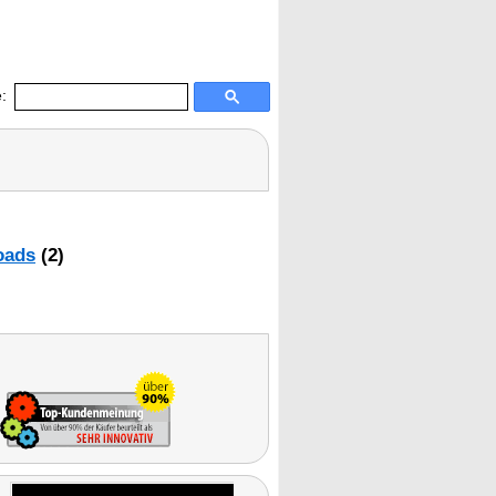
:
oads
(2)