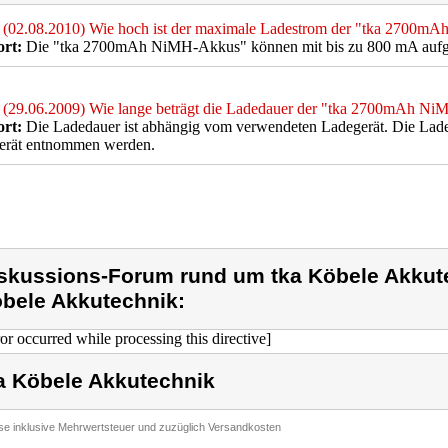
(02.08.2010) Wie hoch ist der maximale Ladestrom der "tka 2700
rt:
Die "tka 2700mAh NiMH-Akkus" können mit bis zu 800 mA aufg
(29.06.2009) Wie lange beträgt die Ladedauer der "tka 2700mAh N
rt:
Die Ladedauer ist abhängig vom verwendeten Ladegerät. Die Lade
erät entnommen werden.
skussions-Forum rund um tka Köbele Akkute
bele Akkutechnik:
ror occurred while processing this directive]
a Köbele Akkutechnik
ise inklusive Mehrwertsteuer und zuzüglich Versandkosten