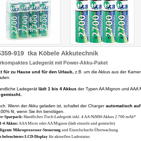
5359-919
tka Köbele Akkutechnik
rkompaktes Ladegerät mit Power-Akku-Paket
kt für zu Hause und für den Urlaub,
z.B. um die Akkus aus der Kame
aden.
andliche Ladegerät
lädt 1 bis 4 Akkus
der Typen AA Mignon und AAA 
 gemischt.
sch: Wenn der Akku geladen ist, schaltet der Charger
automatisch auf
00% fit, wenn Sie ihn benötigen.
er-Sparpack:
Handliches Tisch-Ladegerät inkl. 4 AA-NiMH-Akkus 2.700 mAh*
1-4 Akkus:
AAA Micro oder AA Mignon (lädt einzeln und gemischt)
lligente Mikroprozessor-Steuerung
und Einzelschacht-Überwachung
 beleuchtetes LCD-Display
für aktuellen Ladestatus