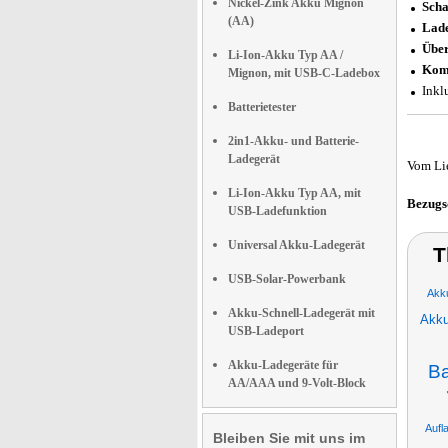
Nickel-Zink Akku Mignon
Scha
(AA)
Lade
Über
Li-Ion-Akku Typ AA /
Kom
Mignon, mit USB-C-Ladebox
Inkl
Batterietester
2in1-Akku- und Batterie-
Ladegerät
Vom Li
Li-Ion-Akku Typ AA, mit
Bezugs
USB-Ladefunktion
Universal Akku-Ladegerät
T
USB-Solar-Powerbank
Akku
Akku-Schnell-Ladegerät mit
Akku
USB-Ladeport
Akku-Ladegeräte für
Ba
AA/AAA und 9-Volt-Block
Aufl
Bleiben Sie mit uns im