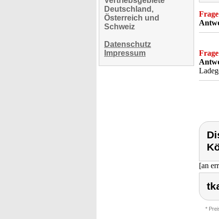
Vertriebsgebiete
Deutschland,
Frage
Österreich und
Antwo
Schweiz
Datenschutz
Impressum
Frage
Antwo
Ladeg
Di
Kö
[an er
tk
* Pre