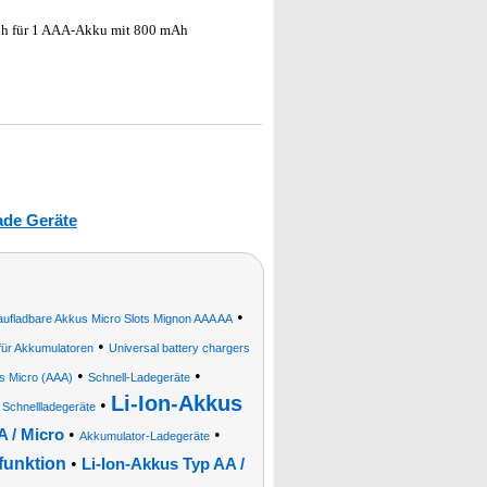
5 h für 1 AAA-Akku mit 800 mAh
ade Geräte
•
aufladbare Akkus Micro Slots Mignon AAA AA
•
für Akkumulatoren
Universal battery chargers
•
•
s Micro (AAA)
Schnell-Ladegeräte
Li-Ion-Akkus
•
e Schnellladegeräte
•
•
A / Micro
Akkumulator-Ladegeräte
funktion
•
Li-Ion-Akkus Typ AA /