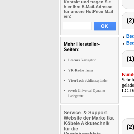
Kontakt und tragen Sie
hier Ihre E-Mail-Adresse
für unsere HotPrice-Mail
ein:
(2
Bed
Bed
Mehr Hersteller-
Seiten:
(1
Lescars
Navigation
VR-Radio
Tuner
Kunde
Sehr h
VisorTech
Schliesszylinder
gelade
LC-Dis
revolt
Universal-Dynamo-
Ladegeräte
Service- & Support-
Website der Marke tka
Köbele Akkutechnik
(2
für die