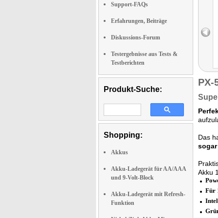
Support-FAQs
Erfahrungen, Beiträge
Diskussions-Forum
Testergebnisse aus Tests &
Testberichten
PX-
Produkt-Suche:
Supe
Perfe
aufzul
Shopping:
Das h
sogar
Akkus
Prakti
Akku-Ladegerät für AA/AAA
Akku 1
und 9-Volt-Block
Pow
Für 
Akku-Ladegerät mit Refresh-
Inte
Funktion
Grün