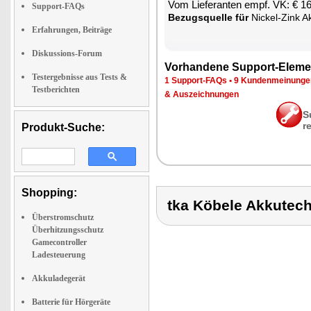
Vom Lie­fe­ran­ten empf. VK: € 1
Support-FAQs
Be­zugs­quel­le für
Ni­ckel-Zink A
Erfahrungen, Beiträge
Diskussions-Forum
Vor­han­de­ne Sup­port-Ele­me
Testergebnisse aus Tests &
1 Sup­port-FAQs
•
9 Kun­den­mei­nun­g
Testberichten
& Aus­zeich­nun­gen
S
r
Produkt-Suche:
Shopping:
tka Köbele Akkutec
Überstromschutz
Überhitzungsschutz
Gamecontroller
Ladesteuerung
Akkuladegerät
Batterie für Hörgeräte