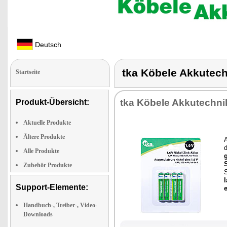
Deutsch
tka Köbele Akkutec
Startseite
tka Kö­be­le Ak­ku­tech­ni
Produkt-Übersicht:
Aktuelle Produkte
Ältere Produkte
A
Alle Produkte
g
Zubehör Produkte
S
l
Support-Elemente:
e
Handbuch-, Treiber-, Video-
Downloads