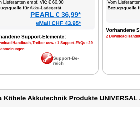
 Lie­fe­ran­ten empf. VK: € 66,90
Vom Lie­fe­ran­t
zugs­quel­le für
Ak­ku-La­de­ge­rät
Be­zugs­quel­le f
PEARL € 36,99*
eMall CHF 43.95*
Vor­han­de­ne S
han­de­ne Sup­port-Ele­men­te:
2 Down­load Hand­bu
n­load Hand­buch, Trei­ber usw.
•
1 Sup­port-FAQs
•
29
en­mei­nun­gen
Sup­port-Be­
reich
a Köbele Akkutechnik Produkte UNIVERS