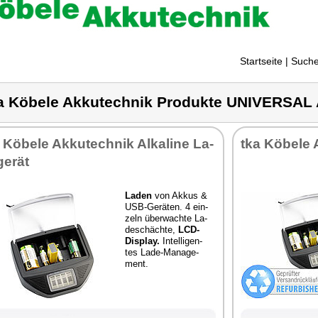
Startseite
| Suche
a Köbele Akkutechnik Produkte UNIVERS
 Kö­be­le Ak­ku­tech­nik Al­ka­li­ne La­
tka Kö­be­le 
ge­rät
La­den
von Ak­kus &
USB-Ge­rä­ten. 4 ein­
zeln über­wach­te La­
de­schäch­te,
LCD-
Dis­play.
In­tel­li­gen­
tes La­de-Ma­nage­
ment.