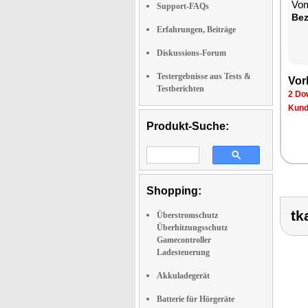
Vom
Support-FAQs
Be­
Erfahrungen, Beiträge
Diskussions-Forum
Testergebnisse aus Tests &
Vor­
Testberichten
2 Dow
Kun­d
Produkt-Suche:
Shopping:
tk
Überstromschutz
Überhitzungsschutz
Gamecontroller
Ladesteuerung
Akkuladegerät
Batterie für Hörgeräte