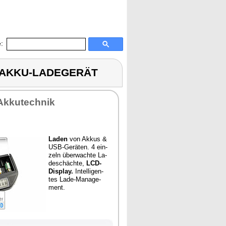
:
AL AKKU-LADEGERÄT
Ak­ku­tech­nik
La­den
von Ak­kus &
USB-Ge­rä­ten. 4 ein­
zeln über­wach­te La­
de­schäch­te,
LCD-
Dis­play.
In­tel­li­gen­
tes La­de-Ma­nage­
ment.