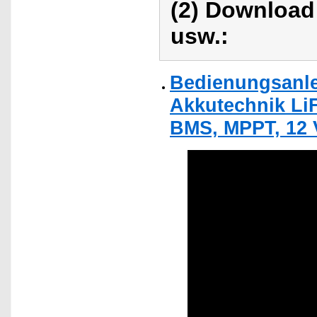
(2) Download
usw.:
Bedienungsanle
Akkutechnik LiF
BMS, MPPT, 12 