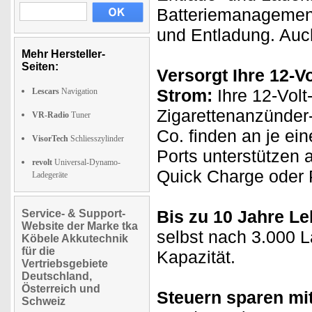
Batteriemanagemen
und Entladung. Auch
Mehr Hersteller-
Seiten:
Versorgt Ihre 12-V
Strom:
Ihre 12-Volt
Lescars
Navigation
Zigarettenanzünder
VR-Radio
Tuner
Co. finden an je ei
VisorTech
Schliesszylinder
Ports unterstützen 
revolt
Universal-Dynamo-
Quick Charge oder P
Ladegeräte
Bis zu 10 Jahre L
Service- & Support-
Website der Marke tka
selbst nach 3.000 
Köbele Akkutechnik
für die
Kapazität.
Vertriebsgebiete
Deutschland,
Österreich und
Steuern sparen mi
Schweiz