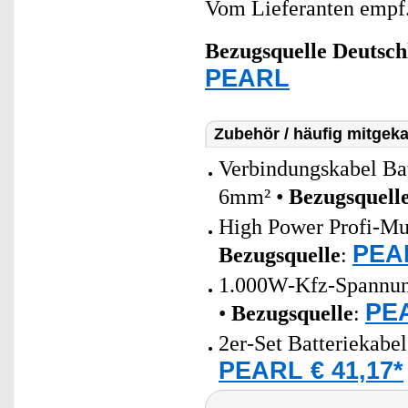
Vom Lieferanten emp
Bezugsquelle
Deutsch
PEARL
Zubehör / häufig mitgeka
Verbindungskabel Bat
6mm² •
Bezugsquell
High Power Profi-Mul
PEAR
Bezugsquelle
:
1.000W-Kfz-Spannung
PEA
•
Bezugsquelle
:
2er-Set Batteriekabe
PEARL € 41,17*