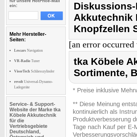
für unsere HotPrice-Mail
Diskussions-
ein:
Akkutechnik 
Knopfzellen S
Mehr Hersteller-
Seiten:
[an error occurred 
Lescars
Navigation
tka Köbele A
VR-Radio
Tuner
Sortimente, B
VisorTech
Schliesszylinder
revolt
Universal-Dynamo-
Ladegeräte
* Preise inklusive Meh
** Diese Meinung entst
Service- & Support-
Website der Marke tka
kontinuierlich als Inst
Köbele Akkutechnik
Produktverbesserung du
für die
Vertriebsgebiete
Tage nach Kauf per E-M
Deutschland,
Verbesserungsvorschläg