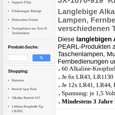
JX-1070-919
K
Support-FAQs
Langlebige Alka
Erfahrungen, Beiträge
Lampen, Fernbe
Diskussions-Forum
verschiedenen 
Testergebnisse aus Tests &
Testberichten
Diese
langlebigen 
PEARL-Produkten zu
Produkt-Suche:
Taschenlampen, Mul
Fernbedienungen u
60 Alkaline-Knopfze
Shopping:
Je 6x LR43, LR1130
Batterien
Je 12x LR41, LR44,
Batterie Spar-Pack
Spannung: je 1,5 Vol
Alkaline Batterie A23
Mindestens 3 Jahre 
Lithium-Knopfzelle Typ
CR2032