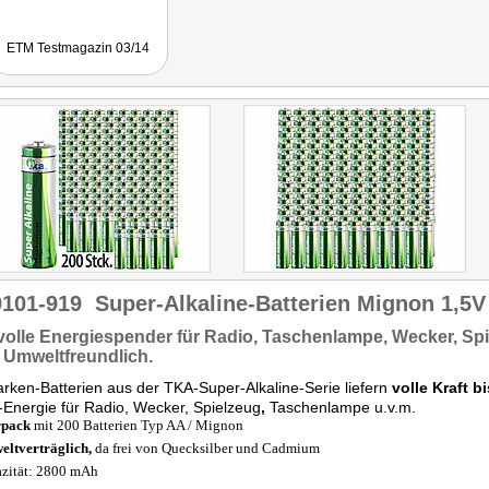
ETM Testmagazin 03/14
9101-919
Super-Alkaline-Batterien Mignon 1,5V
volle
Energiespender für Radio,
Taschenlampe,
Wecker,
Spi
Umweltfreundlich.
rken-Batterien aus der TKA-Super-Alkaline-Serie liefern
volle Kraft b
Energie für Radio, Wecker, Spielzeug
,
Taschenlampe u.v.m.
rpack
mit 200 Batterien Typ AA / Mignon
ltverträglich,
da frei von Quecksilber und Cadmium
zität: 2800 mAh