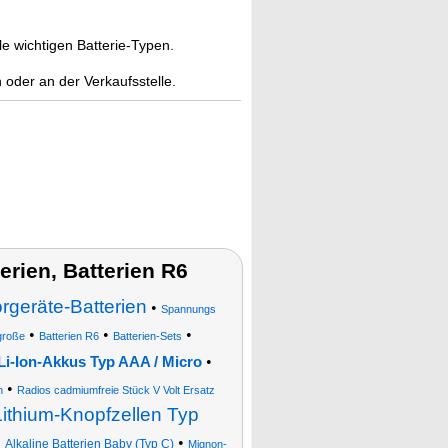
e wichtigen Batterie-Typen.
 oder an der Verkaufsstelle.
rien, Batterien R6
rgeräte-Batterien
•
Spannungs
•
•
•
große
Batterien R6
Batterien-Sets
•
Li-Ion-Akkus Typ AAA / Micro
•
n
Radios cadmiumfreie Stück V Volt Ersatz
Lithium-Knopfzellen Typ
•
•
Alkaline Batterien Baby (Typ C)
Mignon-