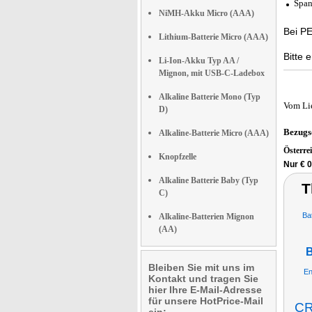
Span
NiMH-Akku Micro (AAA)
Bei PE
Lithium-Batterie Micro (AAA)
Bitte 
Li-Ion-Akku Typ AA /
Mignon, mit USB-C-Ladebox
Alkaline Batterie Mono (Typ
Vom Li
D)
Bezugs
Alkaline-Batterie Micro (AAA)
Österre
Knopfzelle
Nur € 0
Alkaline Batterie Baby (Typ
T
C)
Ba
Alkaline-Batterien Mignon
(AA)
B
Bleiben Sie mit uns im
En
Kontakt und tragen Sie
hier Ihre E-Mail-Adresse
für unsere HotPrice-Mail
CR