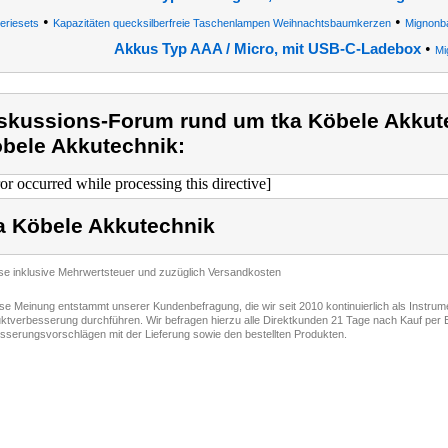
•
•
teriesets
Kapazitäten quecksilberfreie Taschenlampen Weihnachtsbaumkerzen
Mignonba
•
Akkus Typ AAA / Micro, mit USB-C-Ladebox
Mi
skussions-Forum rund um tka Köbele Akkute
bele Akkutechnik:
ror occurred while processing this directive]
a Köbele Akkutechnik
ise inklusive Mehrwertsteuer und zuzüglich Versandkosten
ese Meinung entstammt unserer Kundenbefragung, die wir seit 2010 kontinuierlich als Instru
ktverbesserung durchführen. Wir befragen hierzu alle Direktkunden 21 Tage nach Kauf per E
sserungsvorschlägen mit der Lieferung sowie den bestellten Produkten.