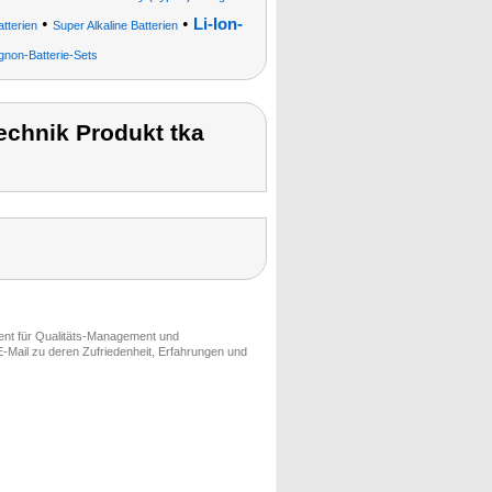
•
•
Li-Ion-
tterien
Super Alkaline Batterien
gnon-Batterie-Sets
chnik Produkt tka
ment für Qualitäts-Management und
-Mail zu deren Zufriedenheit, Erfahrungen und