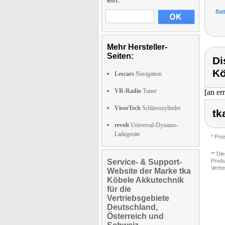
ein:
Bat
Mehr Hersteller-
Seiten:
Di
Kö
Lescars
Navigation
VR-Radio
Tuner
[an er
VisorTech
Schliesszylinder
tk
revolt
Universal-Dynamo-
Ladegeräte
* Pre
** Di
Service- & Support-
Produ
Verbe
Website der Marke tka
Köbele Akkutechnik
für die
Vertriebsgebiete
Deutschland,
Österreich und