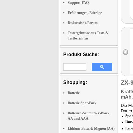
Support-FAQs
Erfahrungen, Beiträge
Diskussions-Forum
Testergebnisse aus Tests &
Testberichten
Produkt-Suche:
ZX-
Shopping:
Kraft
Batterie
mAh.
Batterie Spar-Pack
Die Ma
Dauer-
Batterien-Set mit 9-V-Block,
Spa
AA und AAA
Umwe
Kapa
Lithium-Batterie Mignon (AA)