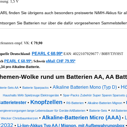
nung: 1,5 V
ARL finden Sie übrigens auch besonders preiswerte NiMH-Akkus für all
entsorgen Sie Batterien nur über die dafür vorgesehenen Sammelstellen
eferanten empf. VK:
€ 79,90
PEARL € 68,99*
quelle
Deutschland
:
EAN:
4022107929677
/
B0BYT3YHST
PEARL € 68,99*
eMall CHF 79.95*
ich
;
Schweiz
,34 pro Alkaline-Batterie.
hemen-Wolke rund um Batterien AA, AA Batte
Hö
•
•
Alkaline Batterien Mono (Typ D)
•
tterie-Sets AA
Batterie Sparpacks
•
Haushalts MAh Spielzeuge Elektrogeräte
Spar-Packs Zubehör Super Sparen Sparsets 
Knopfzellen
atterietester
•
•
•
•
R6-Batterien
Alkaline-Batterien Mignon
•
•
ergieversorgungen lange Lebensdauer für Geräte AABatterien
Batterie-Sets
AA Batterie
Alkaline-Batterien Micro (AAA)
•
•
Wecker Christbaumkerzen
2032
•
Li-Ion-Akkus Typ AA / Mignon, mit Aufbewahrungsbox