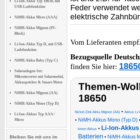
Li-Ion-Akku Typ 18650, mit
Feder verwendet wer
USB-Ladefunktion
elektrische Zahnbür
NiMH-Akku Micro (AAA)
NiMH-Akku Mignon (9V-
Block)
Vom Lieferanten emp
Li-Ion-Akku Typ D, mit USB-
Ladefunktion
Bezugsquelle
Deutsch
NiMH-Akku Baby (Typ C)
1865
finden Sie hier:
Solaranlagen-Set:
Mikroinverter mit Solarmodul,
Akkuspeicher & Smart-Meter
Themen-Wolk
NiMH-Akku Mignon (AA)
18650
NiMH-Akku Mono (Typ D)
•
Nickel-Zink Akku Mignon (AA)
Akkus Li-
Li-Ion-Akkus Typ AAA /
•
NiMH-Akkus Mono (Typ D)
Micro
Li-Ion-Akkus
•
Ionen-Akkus
Batterien
•
NiMH-Akkus Mi
Bleiben Sie mit uns im