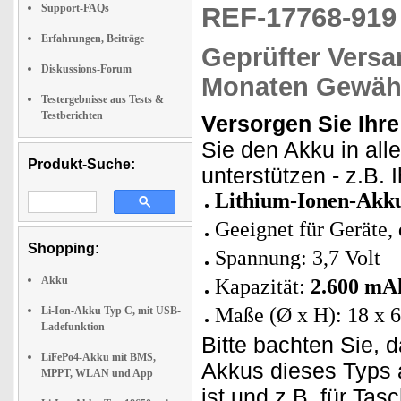
Support-FAQs
REF-17768-91
Erfahrungen, Beiträge
Geprüfter Versa
Diskussions-Forum
Monaten Gewähr
Testergebnisse aus Tests &
Testberichten
Versorgen Sie Ihre
Sie den Akku in all
Produkt-Suche:
unterstützen - z.B.
Lithium-Ionen-Akk
Geeignet für Geräte,
Shopping:
Spannung: 3,7 Volt
Akku
Kapazität:
2.600 mA
Maße (Ø x H): 18 x
Li-Ion-Akku Typ C, mit USB-
Ladefunktion
Bitte bachten Sie, 
LiFePo4-Akku mit BMS,
Akkus dieses Typs 
MPPT, WLAN und App
ist und z.B. für Ta