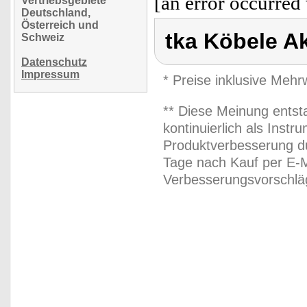
[an error occurred 
Vertriebsgebiete
Deutschland,
Österreich und
tka Köbele A
Schweiz
Datenschutz
Impressum
* Preise inklusive Meh
** Diese Meinung entst
kontinuierlich als Inst
Produktverbesserung du
Tage nach Kauf per E-M
Verbesserungsvorschläg