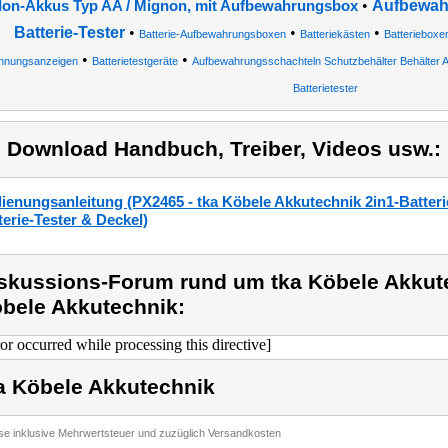
•
Aufbewahr
-Ion-Akkus Typ AA / Mignon, mit Aufbewahrungsbox
Batterie-Tester
•
•
•
Batterie-Aufbewahrungsboxen
Batteriekästen
Batterieboxe
•
•
nnungsanzeigen
Batterietestgeräte
Aufbewahrungsschachteln Schutzbehälter Behälter A
Batterietester
) Download Handbuch, Treiber, Videos usw.:
ienungsanleitung (PX2465 - tka Köbele Akkutechnik 2in1-Batterie
terie-Tester & Deckel)
skussions-Forum rund um tka Köbele Akkute
bele Akkutechnik:
ror occurred while processing this directive]
a Köbele Akkutechnik
ise inklusive Mehrwertsteuer und zuzüglich Versandkosten