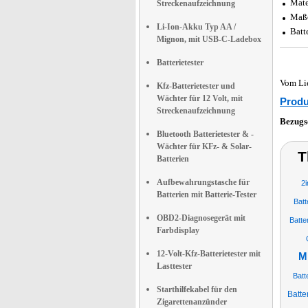
Mate
Streckenaufzeichnung
Maße
Li-Ion-Akku Typ AA /
Batt
Mignon, mit USB-C-Ladebox
Batterietester
Vom Li
Kfz-Batterietester und
Wächter für 12 Volt, mit
Produ
Streckenaufzeichnung
Bezugs
Bluetooth Batterietester & -
Wächter für KFz- & Solar-
T
Batterien
Aufbewahrungstasche für
2i
Batterien mit Batterie-Tester
Batt
OBD2-Diagnosegerät mit
Batte
Farbdisplay
12-Volt-Kfz-Batterietester mit
M
Lasttester
Batt
Starthilfekabel für den
Batte
Zigarettenanzünder