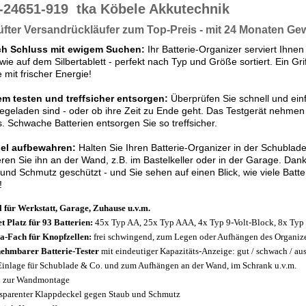
-24651-919
tka Köbele Akkutechnik
fter Versandrückläufer zum Top-Preis - mit 24 Monaten Ge
ch Schluss mit ewigem Suchen:
Ihr Batterie-Organizer serviert Ihnen
 wie auf dem Silbertablett - perfekt nach Typ und Größe sortiert. Ein Gr
 mit frischer Energie!
m testen und treffsicher entsorgen:
Überprüfen Sie schnell und einf
egeladen sind - oder ob ihre Zeit zu Ende geht. Das Testgerät nehmen
. Schwache Batterien entsorgen Sie so treffsicher.
bel aufbewahren:
Halten Sie Ihren Batterie-Organizer in der Schublad
ren Sie ihn an der Wand, z.B. im Bastelkeller oder in der Garage. Dan
und Schmutz geschützt - und Sie sehen auf einen Blick, wie viele Batt
!
l für Werkstatt, Garage, Zuhause u.v.m.
et Platz für 93 Batterien:
45x Typ AA, 25x Typ AAA, 4x Typ 9-Volt-Block, 8x Typ 
a-Fach für Knopfzellen:
frei schwingend, zum Legen oder Aufhängen des Organiz
ehmbarer Batterie-Tester
mit eindeutiger Kapazitäts-Anzeige: gut / schwach / au
Einlage für Schublade & Co. und zum Aufhängen an der Wand, im Schrank u.v.m.
 zur Wandmontage
sparenter Klappdeckel gegen Staub und Schmutz