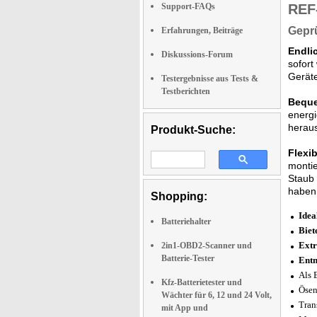
Support-FAQs
REF
Geprü
Erfahrungen, Beiträge
Endli
Diskussions-Forum
sofort
Geräte
Testergebnisse aus Tests &
Testberichten
Beque
energi
heraus
Produkt-Suche:
Flexi
montie
Staub 
haben
Shopping:
Idea
Batteriehalter
Biet
Extr
2in1-OBD2-Scanner und
Batterie-Tester
Entn
Als 
Kfz-Batterietester und
Ösen
Wächter für 6, 12 und 24 Volt,
Tran
mit App und