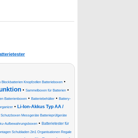
tterietester
•
 Blockbatterien Knopfzellen Batterieboxen
unktion
•
•
Sammelboxen für Batterien
•
•
en Batterienboxen
Batteriebehälter
Battery-
•
Li-Ion-Akkus Typ AA /
rganizer
n Schutzboxen Messgeräte Batterieprüfgeräte
•
Batterietester für
ku-Aufbewahrungsboxen
montagen Schubladen 2in1 Organisationen Regale