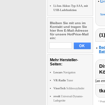
•
Li
Li-Ion-Akkus Typ AAA, mit
USB-Ladefunktion
Spa
Bleiben Sie mit uns im
Kontakt und tragen Sie
hier Ihre E-Mail-Adresse
(1
für unsere HotPrice-Mail
ein:
Bed
Bat
Mehr Hersteller-
Seiten:
Di
Kö
Lescars
Navigation
VR-Radio
Tuner
[an er
VisorTech
Schliesszylinder
tk
revolt
Universal-Dynamo-
Ladegeräte
* Pre