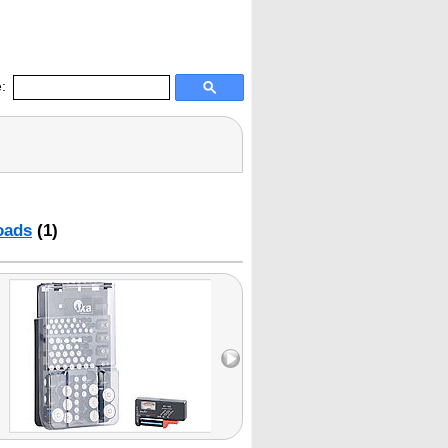
:
oads
(1)