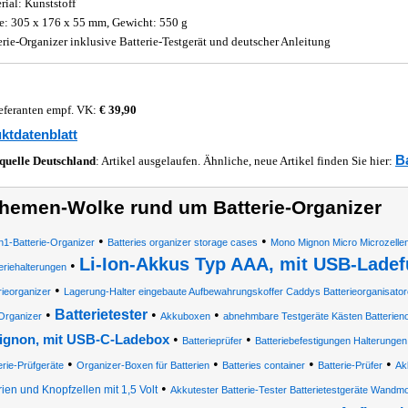
rial: Kunststoff
: 305 x 176 x 55 mm, Gewicht: 550 g
erie-Organizer inklusive Batterie-Testgerät und deutscher Anleitung
eferanten empf. VK:
€ 39,90
ktdatenblatt
Ba
quelle
Deutschland
: Artikel ausgelaufen. Ähnliche, neue Artikel finden Sie hier:
hemen-Wolke rund um Batterie-Organizer
•
•
n1-Batterie-Organizer
Batteries organizer storage cases
Mono Mignon Micro Microzellen
Li-Ion-Akkus Typ AAA, mit USB-Ladef
•
eriehalterungen
•
rieorganizer
Lagerung-Halter eingebaute Aufbewahrungskoffer Caddys Batterieorganisator
•
Batterietester
•
•
Organizer
Akkuboxen
abnehmbare Testgeräte Kästen Batterieno
•
•
ignon, mit USB-C-Ladebox
Batterieprüfer
Batteriebefestigungen Halterunge
•
•
•
•
erie-Prüfgeräte
Organizer-Boxen für Batterien
Batteries container
Batterie-Prüfer
Ak
•
rien und Knopfzellen mit 1,5 Volt
Akkutester Batterie-Tester Batterietestgeräte Wand