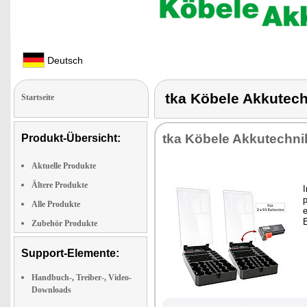
Deutsch
tka Köbele Akkute
Startseite
tka Kö­be­le Ak­ku­tech­ni
Produkt-Übersicht:
Aktuelle Produkte
Ältere Produkte
I
p
Alle Produkte
e
E
Zubehör Produkte
Support-Elemente:
Handbuch-, Treiber-, Video-
Downloads