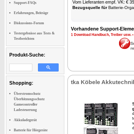
Vom Lie­fe­ran­ten empf. VK: € 3
Support-FAQs
Be­zugs­quel­le für
Bat­te­rie-Or­ga­
Erfahrungen, Beiträge
Diskussions-Forum
Vor­han­de­ne Sup­port-Ele­me
Testergebnisse aus Tests &
1 Down­load Hand­buch, Trei­ber usw.
Testberichten
S
r
Produkt-Suche:
tka Kö­be­le Ak­ku­tech­ni
Shopping:
Überstromschutz
Überhitzungsschutz
Gamecontroller
Ladesteuerung
d
t
Akkuladegerät
d
Batterie für Hörgeräte