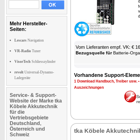
d
t
d
Mehr Hersteller-
Seiten:
Lescars
Navigation
Vom Lie­fe­ran­ten empf. VK: € 1
VR-Radio
Tuner
Be­zugs­quel­le für
Bat­te­rie-Or­ga­
VisorTech
Schliesszylinder
revolt
Universal-Dynamo-
Vor­han­de­ne Sup­port-Ele­me
Ladegeräte
1 Down­load Hand­buch, Trei­ber usw.
Aus­zeich­nun­gen
Service- & Support-
S
Website der Marke tka
r
Köbele Akkutechnik
für die
Vertriebsgebiete
Deutschland,
Österreich und
tka Kö­be­le Ak­ku­tech­ni
Schweiz