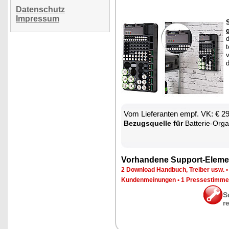
Datenschutz
Impressum
d
t
d
Vom Lie­fe­ran­ten empf. VK: € 2
Be­zugs­quel­le für
Bat­te­rie-Or­ga­
Vor­han­de­ne Sup­port-Ele­me
2 Down­load Hand­buch, Trei­ber usw.
Kun­den­mei­nun­gen
•
1 Pres­se­stim­m
S
r