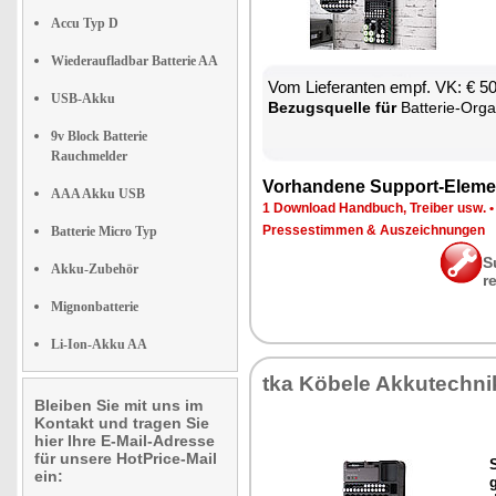
Accu Typ D
Wiederaufladbar Batterie AA
Vom Lie­fe­ran­ten empf. VK: € 5
USB-Akku
Be­zugs­quel­le für
Bat­te­rie-Or­ga­
9v Block Batterie
Rauchmelder
Vor­han­de­ne Sup­port-Ele­me
AAA Akku USB
1 Down­load Hand­buch, Trei­ber usw.
Pres­se­stim­men & Aus­zeich­nun­gen
Batterie Micro Typ
S
Akku-Zubehör
r
Mignonbatterie
Li-Ion-Akku AA
tka Kö­be­le Ak­ku­tech­ni
Bleiben Sie mit uns im
Kontakt und tragen Sie
hier Ihre E-Mail-Adresse
für unsere HotPrice-Mail
ein: